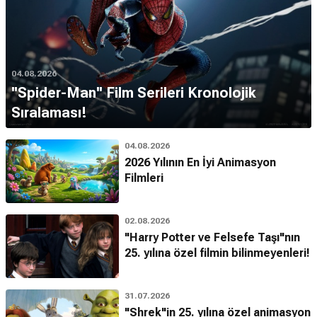
04.08.2026
''Spider-Man'' Film Serileri Kronolojik
Sıralaması!
04.08.2026
2026 Yılının En İyi Animasyon
Filmleri
02.08.2026
"Harry Potter ve Felsefe Taşı"nın
25. yılına özel filmin bilinmeyenleri!
31.07.2026
"Shrek"in 25. yılına özel animasyon