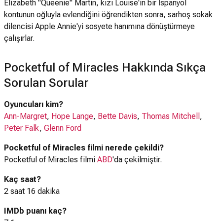
Elizabeth "Queenie" Martin, kızı Louise'in bir İspanyol
kontunun oğluyla evlendiğini öğrendikten sonra, sarhoş sokak
dilencisi Apple Annie'yi sosyete hanımına dönüştürmeye
çalışırlar.
Pocketful of Miracles Hakkında Sıkça
Sorulan Sorular
Oyuncuları kim?
Ann-Margret
,
Hope Lange
,
Bette Davis
,
Thomas Mitchell
,
Peter Falk
,
Glenn Ford
Pocketful of Miracles filmi nerede çekildi?
Pocketful of Miracles filmi
ABD
'da çekilmiştir.
Kaç saat?
2 saat 16 dakika
IMDb puanı kaç?