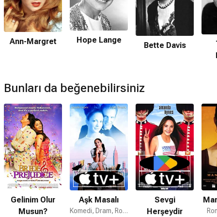
Hope Lange
Ann-Margret
Bette Davis
Bunları da beğenebilirsiniz
Gelinim Olur
Aşk Masalı
Sevgi
Man
Musun?
Komedi, Dram, Romantik
Herşeydir
Rom