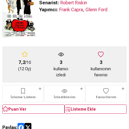
Senarist:
Robert Riskin
Yapımcı:
Frank Capra
,
Glenn Ford
7,2
3
3
/10
(12 Oy)
kullanıcı
kullanıcının
izledi
favorisi
İzleme Listem
İzlediklerim
Favorilerim
Puan Ver
Listeme Ekle
Paylaş: