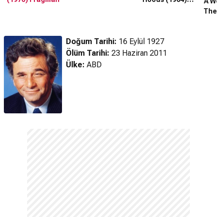
A W
Fragman
The 
Doğum Tarihi:
16 Eylül 1927
Ölüm Tarihi:
23 Haziran 2011
Ülke:
ABD