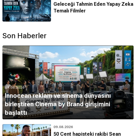
Geleceği Tahmin Eden Yapay Zeka
Temalı Filmler
Son Haberler
09.08.2026
Innocean reklam ve sinema dünyasını
birleştiren Cinema by Brand girişimini
başlattı
09.08.2026
50 Cent hapisteki rakibi Sean