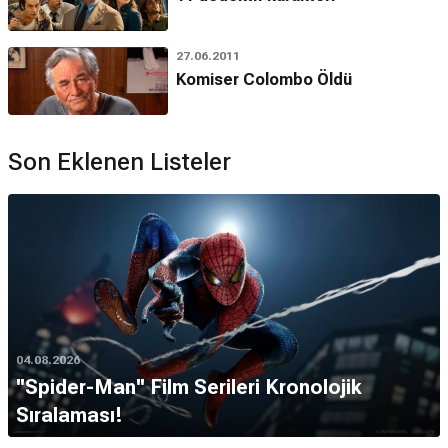
kazanmıştır.
Peter Falk hangi ödüle aday oldu?
27.06.2011
1960 ve 1961 yıllarında iki kez
Yardımcı Oyuncu Oscar
'ına
Komiser Colombo Öldü
aday gösterilmiştir.
*Bu alandaki içerikler genel bilgi vermek amacıyla sunulur. Doğruluğu ve
güncelliği garanti edilmemektedir. (15.04.2026)
Son Eklenen Listeler
04.08.2026
''Spider-Man'' Film Serileri Kronolojik
Sıralaması!