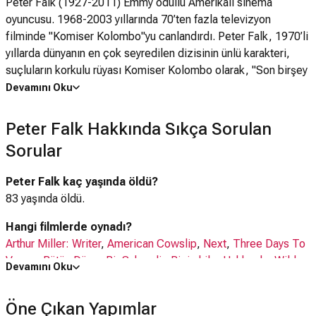
Peter Falk (1927-2011) Emmy ödüllü Amerikalı sinema
oyuncusu. 1968-2003 yıllarında 70’ten fazla televizyon
filminde "Komiser Kolombo"yu canlandırdı. Peter Falk, 1970’li
yıllarda dünyanın en çok seyredilen dizisinin ünlü karakteri,
suçluların korkulu rüyası Komiser Kolombo olarak, "Son birşey
daha var" repliğiyle hafızalara kazınmıştı. 1961 ve 1962
Devamını Oku
yıllarında iki kez yardımcı oyuncu Oscar’ına aday gösterildi.
Haziran 2009’da Alzheimer hastalığına yakalanan Peter Falk’un
Peter Falk Hakkında Sıkça Sorulan
doktorlarından biri, "Komiser Kolombo"yu oynadığını bile
Sorular
hatırlamadığını söylemişti.
Peter Falk kaç yaşında öldü?
83 yaşında öldü.
Hangi filmlerde oynadı?
Arthur Miller: Writer
,
American Cowslip
,
Next
,
Three Days To
Vegas
,
Bütün Dünya Bir Sahnedir
,
Bizimkiler Hakkında
,
Wilder
Devamını Oku
Days
,
ve 43 daha fazlası
Öne Çıkan Yapımlar
Hangi dizilerde oynadı?