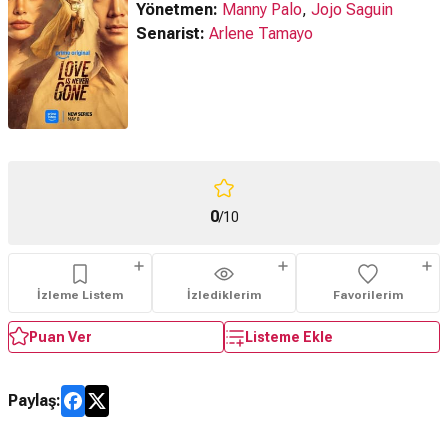
Yönetmen:
Manny Palo
,
Jojo Saguin
Senarist:
Arlene Tamayo
0
/10
İzleme Listem
İzlediklerim
Favorilerim
Puan Ver
Listeme Ekle
Paylaş: