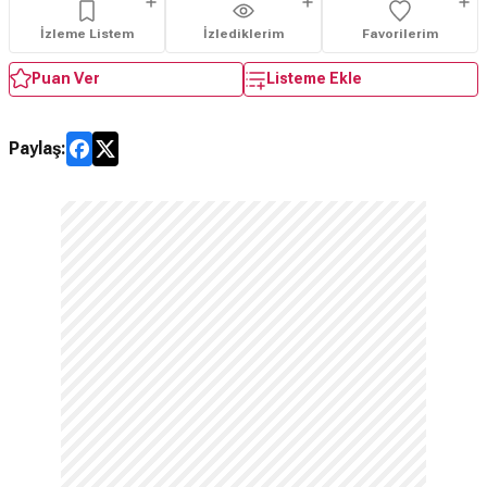
İzleme Listem
İzlediklerim
Favorilerim
Puan Ver
Listeme Ekle
Paylaş: