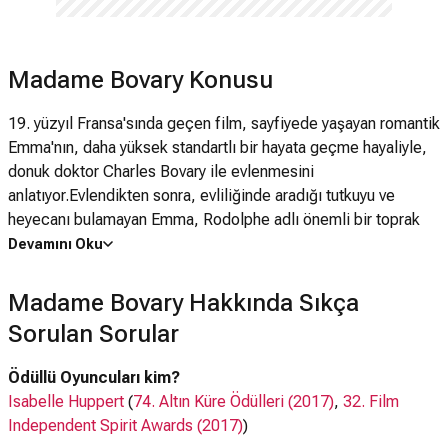
Madame Bovary Konusu
19. yüzyıl Fransa'sında geçen film, sayfiyede yaşayan romantik
Emma'nın, daha yüksek standartlı bir hayata geçme hayaliyle,
donuk doktor Charles Bovary ile evlenmesini
anlatıyor.Evlendikten sonra, evliliğinde aradığı tutkuyu ve
heyecanı bulamayan Emma, Rodolphe adlı önemli bir toprak
sahibi ve Leon adında bir hukuk öğrencisiyle aşk yaşamaya
Devamını Oku
başlar. Ödeyemeyeceği miktarda borca giren Madame Bovary,
büyük bir çıkmaza doğru sürüklenmektedir.Gustave Flaubert
Madame Bovary Hakkında Sıkça
edebiyat dünyasında önemli bir yer edinmiş romanından
Sorulan Sorular
uyarlanan film; cinsellik, aldatma ve feminizm üzerine birçok
tartışmaya da yol açmıştır.
Ödüllü Oyuncuları kim?
Isabelle Huppert
(
74. Altın Küre Ödülleri (2017)
,
32. Film
Independent Spirit Awards (2017)
)