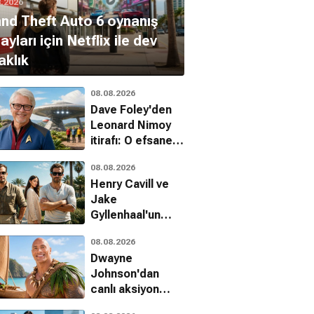
8.2026
nd Theft Auto 6 oynanış
ayları için Netflix ile dev
aklık
08.08.2026
Dave Foley'den
Leonard Nimoy
itirafı: O efsanevi
tavsiyeyi
08.08.2026
unutamadı
Henry Cavill ve
Jake
Münih
Biutiful
Kefaret
Gyllenhaal'un
ksiyon, Tarih
Dram
Dram, Romantik
başrolünde
08.08.2026
olduğu In the
Dwayne
Grey filminin
Johnson'dan
tarihi açıklandı
canlı aksiyon
Moana