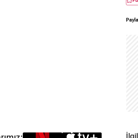
Pu
Payla
İlgi
arımız: