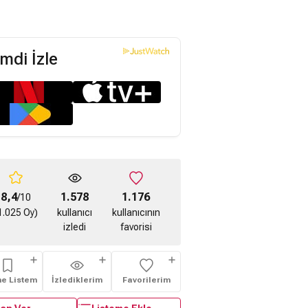
mdi İzle
te Runner 5.
The Kite Runner 6.
The Kite Runner 7.
ragmanı
Fragmanı
Fragmanı
8,4
1.578
1.176
/10
1.025 Oy)
kullanıcı
kullanıcının
izledi
favorisi
me Listem
İzlediklerim
Favorilerim