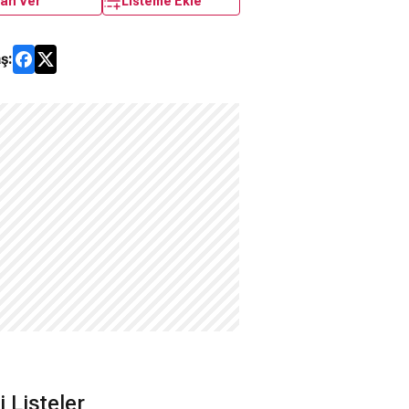
an Ver
Listeme Ekle
ş:
li Listeler