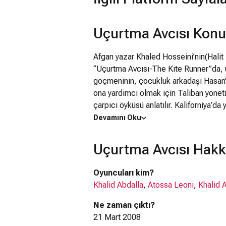
Uçurtma Avcısı Kon
Afgan yazar Khaled Hosseini’nin(Halit
“Uçurtma Avcısı-The Kite Runner”da, uz
göçmeninin, çocukluk arkadaşı Hasan’
ona yardımcı olmak için Taliban yönet
çarpıcı öyküsü anlatılır. Kaliforniya’d
olmasından sonra Amerika’ya göç eden K
Devamını Oku
geçen çocukluk yılları sırasında evin 
kurmuştur. Ancak bir uçurtma yarışı sı
Uçurtma Avcısı Hakk
edebileceği halde ona sırtını dönerek
uzun yıllar boyunca bu ihaneti ve suçl
Oyuncuları kim?
karısının Taliban tarafından öldürüldüğ
Khalid Abdalla
,
Atossa Leoni
,
Khalid 
çocukluk arkadaşının başı dertte olan
yönetiminin kontrolündeki Afganistan
Ne zaman çıktı?
Kite Runner”ın yönetmenliğini “Findin
21 Mart 2008