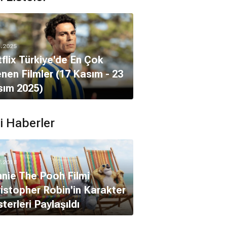
1.2025
flix Türkiye'de En Çok
enen Filmler (17 Kasım - 23
sım 2025)
ili Haberler
7.2018
nie The Pooh Filmi
istopher Robin'in Karakter
terleri Paylaşıldı