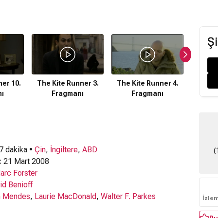
Şi
er 10.
The Kite Runner 3.
The Kite Runner 4.
The Ki
ı
Fragmanı
Fragmanı
F
 7 dakika •
Çin
,
İngiltere
,
ABD
(
:
21 Mart 2008
arc Forster
id Benioff
 Mendes
,
Laurie MacDonald
,
Walter F. Parkes
İzle