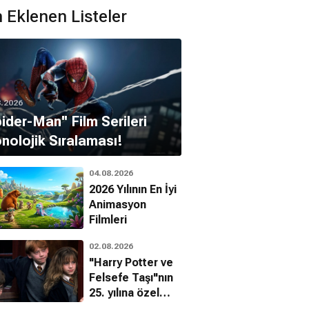
 Eklenen Listeler
8.2026
pider-Man'' Film Serileri
nolojik Sıralaması!
04.08.2026
2026 Yılının En İyi
Animasyon
Filmleri
Zekeria Ebrahimi
am Ehsas
02.08.2026
"Harry Potter ve
Felsefe Taşı"nın
25. yılına özel
filmin