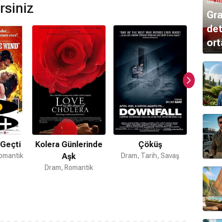
08.0
rsiniz
Gra
det
ort
 Geçti
Kolera Günlerinde
Çöküş
omantik
Aşk
Dram, Tarih, Savaş
Dram, A
Dram, Romantik