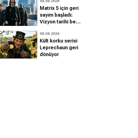
08.08.2026
eleştirilerine
Matrix 5 için geri
yanıt
sayım başladı:
Vizyon tarihi belli
oldu mu?
08.08.2026
Kült korku serisi
Leprechaun geri
dönüyor