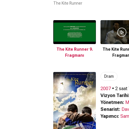
The Kite Runner
The Kite Runner 9.
The Kite Runn
Fragmanı
Fragman
Dram
2007
• 2 saat
Vizyon Tarihi
Yönetmen:
M
Senarist:
Dav
Yapımcı:
Sam