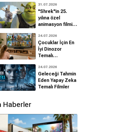
31.07.2026
bilinmeyenleri!
"Shrek"in 25.
yılına özel
animasyon filmin
bilinmeyenleri!
24.07.2026
Çocuklar İçin En
İyi Dinozor
Temalı
Animasyon
24.07.2026
Filmleri
Geleceği Tahmin
Eden Yapay Zeka
Temalı Filmler
 Haberler