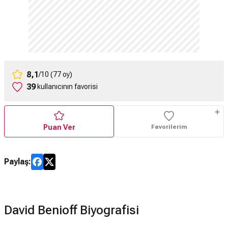
8,1
/10 (77 oy)
39
kullanıcının favorisi
Puan Ver
Favorilerim
Paylaş:
David Benioff Biyografisi