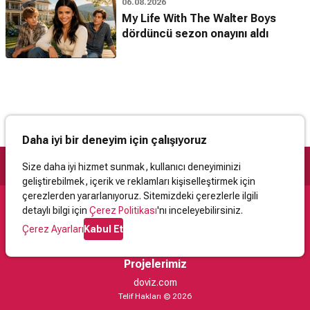
06.08.2026
My Life With The Walter Boys
dördüncü sezon onayını aldı
Daha iyi bir deneyim için çalışıyoruz
Size daha iyi hizmet sunmak, kullanıcı deneyiminizi
geliştirebilmek, içerik ve reklamları kişiselleştirmek için
çerezlerden yararlanıyoruz. Sitemizdeki çerezlerle ilgili
detaylı bilgi için
Çerez Politikası
'nı inceleyebilirsiniz.
Destek
Çerez Ayarları
Kabul Et
İletişim
Yardım
Kullanıcı Sözleşmesi
Çerez Politikası
Kişisel Verilerin Korunması
Yasal Uyarı
Projelerimiz
doviz.com
Telif Hakları © 2026