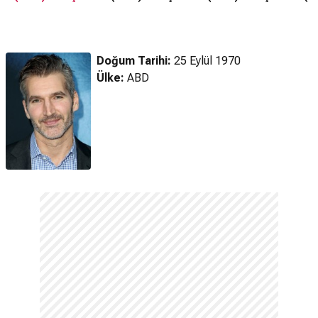
Altyazılı 2.
Altyazılı 2.
Altyazılı Fragman
Alty
Fragman
Fragman
Doğum Tarihi:
25 Eylül 1970
Ülke:
ABD