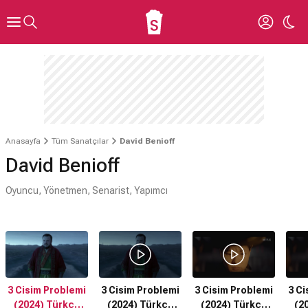
Anasayfa
Tüm Sanatçılar
David Benioff
David Benioff
Oyuncu, Yönetmen, Senarist, Yapımcı
3 Cisim Problemi
3 Cisim Problemi
3 Cisim Problemi
3 Ci
(2024) Türkçe
(2024) Türkçe
(2024) Türkçe
(2