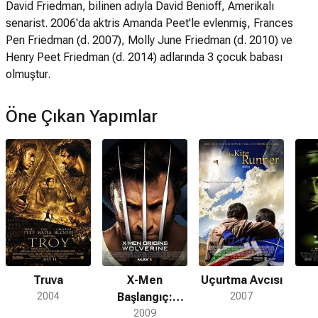
David Friedman, bilinen adıyla David Benioff, Amerikalı
senarist. 2006'da aktris Amanda Peet'le evlenmiş, Frances
Pen Friedman (d. 2007), Molly June Friedman (d. 2010) ve
Henry Peet Friedman (d. 2014) adlarında 3 çocuk babası
olmuştur.
Öne Çıkan Yapımlar
Truva
X-Men
Uçurtma Avcısı
2004
Başlangıç:
2007
Wolverine
2009