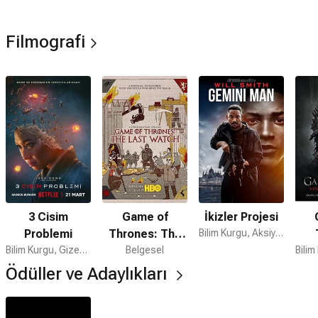
Filmografi
3 Cisim
Game of
İkizler Projesi
Problemi
Thrones: The
Bilim Kurgu, Aksiyon, Macera
Bilim Kurgu, Gizem, Dram
Last Watch
Belgesel
Ödüller ve Adaylıkları