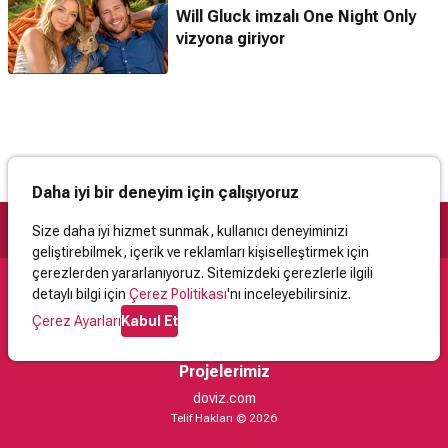
Will Gluck imzalı One Night Only
vizyona giriyor
Daha iyi bir deneyim için çalışıyoruz
Size daha iyi hizmet sunmak, kullanıcı deneyiminizi
geliştirebilmek, içerik ve reklamları kişiselleştirmek için
çerezlerden yararlanıyoruz. Sitemizdeki çerezlerle ilgili
detaylı bilgi için
Çerez Politikası
'nı inceleyebilirsiniz.
Destek
Çerez Ayarları
Kabul Et
İletişim
Yardım
Kullanıcı Sözleşmesi
Çerez Politikası
Kişisel Verilerin Korunması
Yasal Uyarı
Projelerimiz
doviz.com
Telif Hakları © 2026