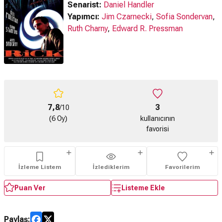
Senarist:
Daniel Handler
Yapımcı:
Jim Czarnecki
,
Sofia Sondervan
,
Ruth Charny
,
Edward R. Pressman
7,8
3
/10
(6 Oy)
kullanıcının
favorisi
İzleme Listem
İzlediklerim
Favorilerim
Puan Ver
Listeme Ekle
Paylaş: