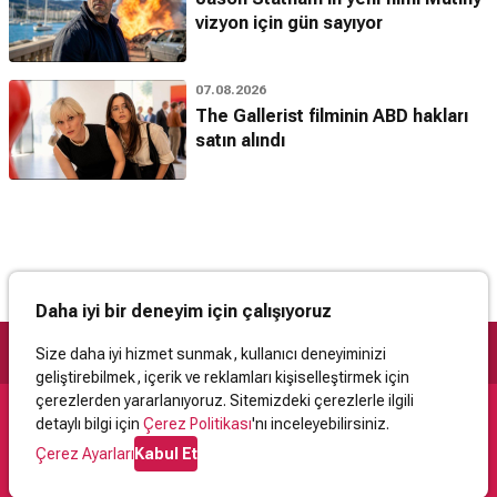
vizyon için gün sayıyor
07.08.2026
The Gallerist filminin ABD hakları
satın alındı
Daha iyi bir deneyim için çalışıyoruz
Size daha iyi hizmet sunmak, kullanıcı deneyiminizi
geliştirebilmek, içerik ve reklamları kişiselleştirmek için
çerezlerden yararlanıyoruz. Sitemizdeki çerezlerle ilgili
detaylı bilgi için
Çerez Politikası
'nı inceleyebilirsiniz.
Destek
Çerez Ayarları
Kabul Et
İletişim
Yardım
Kullanıcı Sözleşmesi
Çerez Politikası
Kişisel Verilerin Korunması
Yasal Uyarı