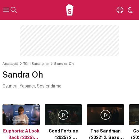
Anasayfa
Tüm Sanatçılar
Sandra Oh
Sandra Oh
Oyuncu, Yapımcı, Seslendirme
Euphoria: A Look
Good Fortune
The Sandman
Go
Back (2026)
(2025) 2.
(2022) 2. Sezon
(20