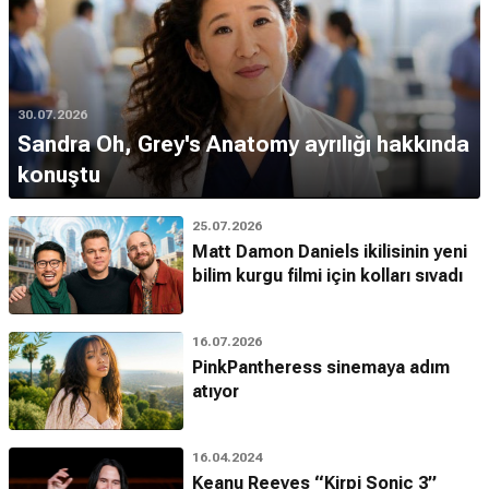
Hangi projeyle ünlü oldu?
Dünya çapında
Grey's Anatomy
dizisindeki rolüyle
tanınmıştır.
30.07.2026
İlk filmi hangisi?
Sandra Oh, Grey's Anatomy ayrılığı hakkında
Sandra Oh'un başrol oynadığı ilk önemli film
1994
yapımı
The
konuştu
Diary of Evelyn Lau
projesidir.
25.07.2026
Hangi karakterle tanındı?
Matt Damon Daniels ikilisinin yeni
Oyuncu,
Grey's Anatomy
dizisinde canlandırdığı
Cristina
bilim kurgu filmi için kolları sıvadı
Yang
karakteriyle tanınmıştır.
Hangi platform projelerinde yer aldı?
16.07.2026
Netflix
platformunda yayınlanan
The Chair
dizisinde başrol
PinkPantheress sinemaya adım
oynamıştır.
atıyor
Kaç ödül kazandı?
Kariyeri boyunca aralarında
Altın Küre
ve
Genie
ödüllerinin de
16.04.2024
bulunduğu
6
'dan fazla önemli ödül kazanmıştır.
Keanu Reeves “Kirpi Sonic 3”