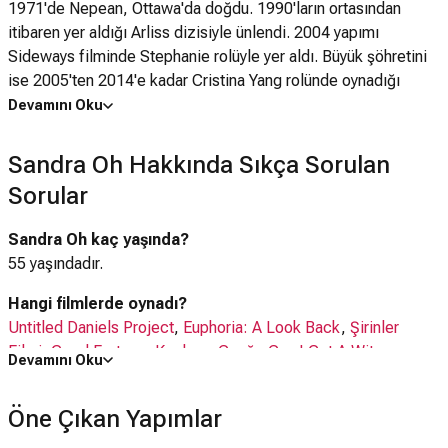
1971'de Nepean, Ottawa'da doğdu. 1990'ların ortasından
itibaren yer aldığı Arliss dizisiyle ünlendi. 2004 yapımı
Sideways filminde Stephanie rolüyle yer aldı. Büyük şöhretini
ise 2005'ten 2014'e kadar Cristina Yang rolünde oynadığı
Grey's Anatomy dizisiyle elde etti. Bu rolüyle dizinin ilk
Devamını Oku
sezonunda En İyi Yardımcı Kadın Oyuncu dalında Altın Küre
kazandı. Ramona and Beezus, Tammy, Catfight gibi filmlerde
Sandra Oh Hakkında Sıkça Sorulan
oynadı. 2003-2006 arasında Amerikalı yönetmen Alexander
Sorular
Payne ile bir evlilik yapmıştır.
Sandra Oh kaç yaşında?
55 yaşındadır.
Hangi filmlerde oynadı?
Untitled Daniels Project
,
Euphoria: A Look Back
,
Şirinler
Filmi
,
Good Fortune
,
Kaplanın Çırağı
,
Can I Get A Witness
,
Devamını Oku
Quiz Lady
,
ve 42 daha fazlası
Öne Çıkan Yapımlar
Hangi dizilerde oynadı?
The Sympathizer
,
Gremlins: Secrets of the Mogwai
,
The