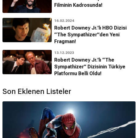
Filminin Kadrosunda!
Sandra Oh hangi ödülleri aldı?
Altın Küre
,
Sinema Oyuncuları Derneği Ödülü
,
FIPA d’Or
,
16.02.2024
Genie
ve
Cable Ace
ödüllerini almıştır.
Robert Downey Jr.’lı HBO Dizisi
“The Sympathizer”den Yeni
*Bu alandaki içerikler genel bilgi vermek amacıyla sunulur. Doğruluğu ve
Fragman!
güncelliği garanti edilmemektedir. (15.04.2026)
13.12.2023
Robert Downey Jr.’lı “The
Sympathizer” Dizisinin Türkiye
Platformu Belli Oldu!
Son Eklenen Listeler