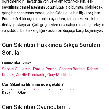
öğretmenidir. Hayatında yön veya amaçtan yoksun, eski
sevgilisini cinsel iştahının yoğunluğuyla öldürmüş olabilecek
genç bir sanatçının modeli olan Cécilia ile bir ilişki başlatır.
Entelektüel bir uçurum onları ayırırken, tamamen erotik bir
ilişkiyi paylaşırlar. Çok geçmeden ona sahip olması gerekiyor
ve şiddetli bir kıskançlığa keskin bir düşüşe karşı koyamıyor.
Can Sıkıntısı Hakkında Sıkça Sorulan
Sorular
Oyuncuları kim?
Sophie Guillemin
,
Estelle Perron
,
Charles Berling
,
Robert
Kramer
,
Arielle Dombasle
,
Oury Milshtein
Can Sıkıntısı filmi nerede çekildi?
Can Sıkıntısı filmi
Portekiz
,
Fransa
'da çekilmiştir.
Devamını Oku
Kaç saat?
Can Sıkıntısı Oyuncuları
2 saat 2 dakika