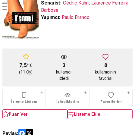
Senarist:
Cédric Kahn
,
Laurence Ferreira
Barbosa
Yapımcı:
Paulo Branco
7,5
3
8
/10
(11 Oy)
kullanıcı
kullanıcının
izledi
favorisi
İzleme Listem
İzlediklerim
Favorilerim
Puan Ver
Listeme Ekle
Paylaş: