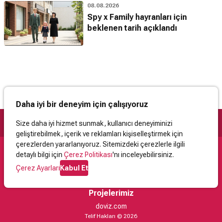
08.08.2026
Spy x Family hayranları için
beklenen tarih açıklandı
Daha iyi bir deneyim için çalışıyoruz
Size daha iyi hizmet sunmak, kullanıcı deneyiminizi
geliştirebilmek, içerik ve reklamları kişiselleştirmek için
çerezlerden yararlanıyoruz. Sitemizdeki çerezlerle ilgili
detaylı bilgi için
Çerez Politikası
'nı inceleyebilirsiniz.
Destek
Çerez Ayarları
Kabul Et
İletişim
Yardım
Kullanıcı Sözleşmesi
Çerez Politikası
Kişisel Verilerin Korunması
Yasal Uyarı
Projelerimiz
doviz.com
Telif Hakları © 2026