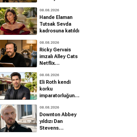
iblis olarak
edi, Dram
Dram
Dram, Romantik
08.08.2026
dönüyor
Hande Elaman
Tutsak Sevda
kadrosuna katıldı
08.08.2026
Ricky Gervais
imzalı Alley Cats
Netflix
kütüphanesine
08.08.2026
eklendi
Eli Roth kendi
korku
imparatorluğunu
kuruyor: The
08.08.2026
Horror Section
Downton Abbey
yıldızı Dan
Stevens
Onslaught