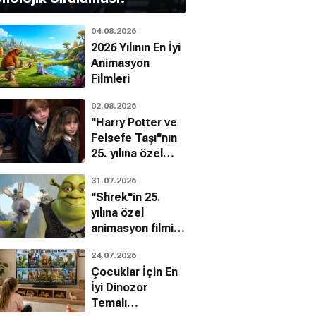
04.08.2026
2026 Yılının En İyi
Animasyon
Filmleri
02.08.2026
"Harry Potter ve
Felsefe Taşı"nın
25. yılına özel
filmin
31.07.2026
bilinmeyenleri!
"Shrek"in 25.
yılına özel
animasyon filmin
bilinmeyenleri!
24.07.2026
Çocuklar İçin En
İyi Dinozor
Temalı