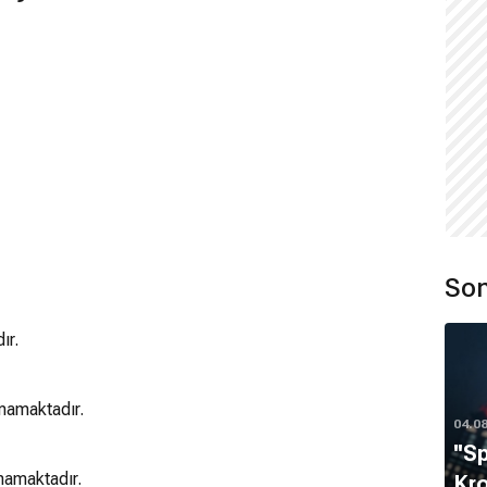
Son
ır.
mamaktadır.
04.0
''S
mamaktadır.
Kro