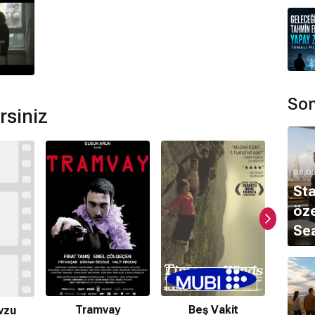
Son
rsiniz
08.0
Sta
öze
Sea
Tramvay
Beş Vakit
vzu