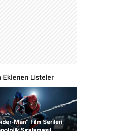
 Eklenen Listeler
8.2026
pider-Man'' Film Serileri
nolojik Sıralaması!