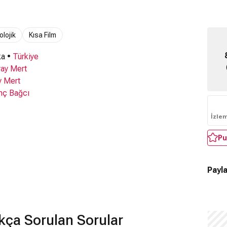
olojik
Kısa Film
ka •
Türkiye
ray Mert
y Mert
nç Bağcı
İzle
Pu
Payla
kça Sorulan Sorular