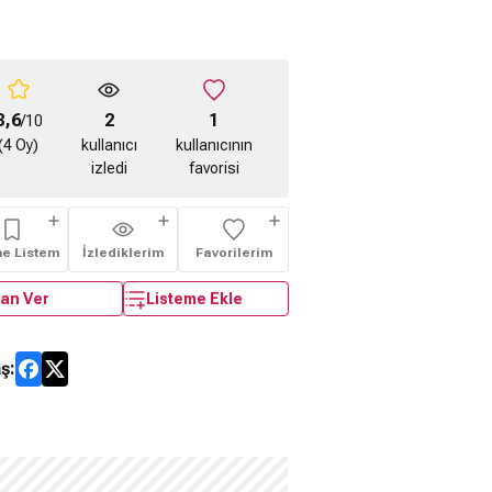
8,6
2
1
/10
(4 Oy)
kullanıcı
kullanıcının
izledi
favorisi
me Listem
İzlediklerim
Favorilerim
an Ver
Listeme Ekle
ş: