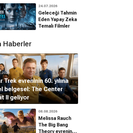
Animasyon
24.07.2026
Filmleri
Geleceği Tahmin
Eden Yapay Zeka
Temalı Filmler
 Haberler
8.2026
r Trek evreninin 60. yılına
l belgesel: The Center
t II geliyor
08.08.2026
Melissa Rauch
The Big Bang
Sınav
İklimler
Büyük Yolculuk
Theory evrenine