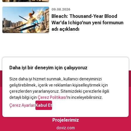
09.08.2026
Bleach: Thousand-Year Blood
War'da Ichigo’nun yeni formunun
adı açıklandı
Daha iyi bir deneyim için çalışıyoruz
Size daha iyi hizmet sunmak, kullanıcı deneyiminizi
geliştirebilmek, içerik ve reklamları kişiselleştirmek için
çerezlerden yararlanıyoruz. Sitemizdeki çerezlerle ilgili
detaylı bilgi için
Çerez Politikası
'nı inceleyebilirsiniz.
Destek
Çerez Ayarları
Kabul Et
İletişim
Yardım
Kullanıcı Sözleşmesi
Çerez Politikası
Kişisel Verilerin Korunması
Yasal Uyarı
Projelerimiz
doviz.com