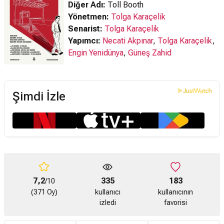
Diğer Adı:
Toll Booth
Yönetmen:
Tolga Karaçelik
Senarist:
Tolga Karaçelik
Yapımcı:
Necati Akpınar
,
Tolga Karaçelik
,
Engin Yenidünya
,
Güneş Zahid
Şimdi İzle
7,2
335
183
/10
(371 Oy)
kullanıcı
kullanıcının
izledi
favorisi