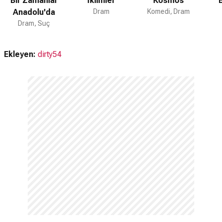
Bir Zamanlar
İklimler
Kosmos
Anadolu'da
Dram
Komedi, Dram
Dram, Suç
Ekleyen:
dirty54