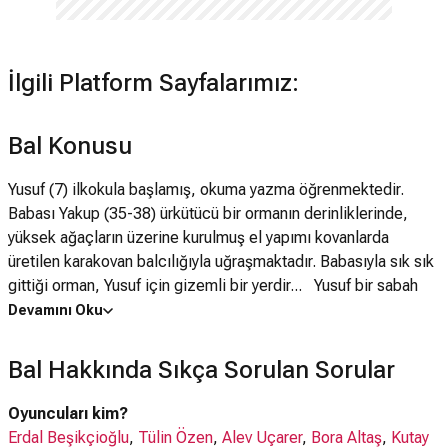
İlgili Platform Sayfalarımız:
Bal Konusu
Yusuf (7) ilkokula başlamış, okuma yazma öğrenmektedir.
Babası Yakup (35-38) ürkütücü bir ormanın derinliklerinde,
yüksek ağaçların üzerine kurulmuş el yapımı kovanlarda
üretilen karakovan balcılığıyla uğraşmaktadır. Babasıyla sık sık
gittiği orman, Yusuf için gizemli bir yerdir... Yusuf bir sabah
gördüğü rüyayı babasına anlatır. Bu rüya ikisi arasında sonsuza
Devamını Oku
dek kalacak bir sırdır. Aynı gün Yusuf sınıfın önünde
öğretmenin verdiği okuma metnini okurken aniden
Bal Hakkında Sıkça Sorulan Sorular
kekelemeye başlar ve arkadaşlarının alay konusu olur. Yakup,
anlaşılmaz bir nedenle soyu hızla tükenen Kafkas arılarının
Oyuncuları kim?
peşinden uzak bir ormana gider. Babasının gidişiyle Yusuf iyice
Erdal Beşikçioğlu
,
Tülin Özen
,
Alev Uçarer
,
Bora Altaş
,
Kutay