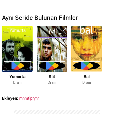
Aynı Seride Bulunan Filmler
Yumurta
Süt
Bal
Dram
Dram
Dram
Ekleyen:
mhmtlprynr