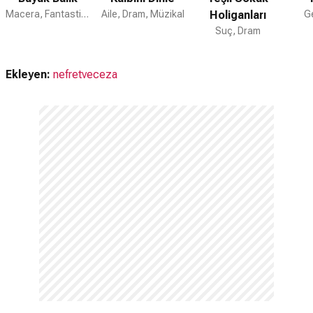
Macera, Fantastik, Dram
Aile, Dram, Müzikal
Holiganları
Ge
Suç, Dram
Ekleyen:
nefretveceza