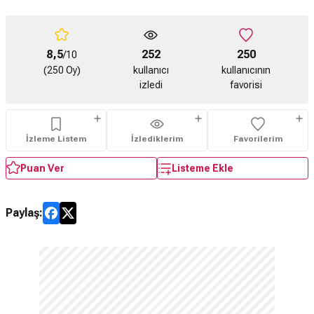
8,5
252
250
/10
(250 Oy)
kullanıcı
kullanıcının
izledi
favorisi
İzleme Listem
İzlediklerim
Favorilerim
Puan Ver
Listeme Ekle
Paylaş: