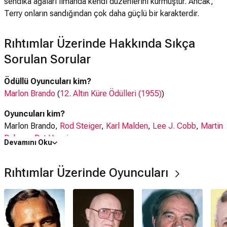
sendika ağaları limanda kendi düzenlerini kurmuştur. Ancak,
Terry onların sandığından çok daha güçlü bir karakterdir.
Rıhtımlar Üzerinde Hakkında Sıkça
Sorulan Sorular
Ödüllü Oyuncuları kim?
Marlon Brando
(
12. Altın Küre Ödülleri (1955)
)
Oyuncuları kim?
Marlon Brando,
Rod Steiger
,
Karl Malden
,
Lee J. Cobb
,
Martin
Balsam
,
Pat Henning
Devamını Oku
Ne zaman çıktı?
Rıhtımlar Üzerinde Oyuncuları
01 Ekim 1956
Rıhtımlar Üzerinde filmi nerede çekildi?
Rıhtımlar Üzerinde filmi
ABD
'da çekilmiştir.
Kaç saat?