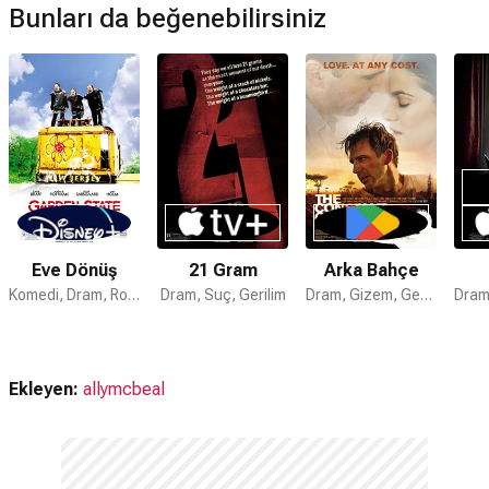
Bunları da beğenebilirsiniz
Bunlar: En İyi Uluslararası Film.
Annem Hakkında Her Şey filmi ödül aldı mı?
Annem Hakkında Her Şey filmi 1 kez ödül kazanmıştır bunlar:
72. Akademi Ödülleri (2000) En İyi Uluslararası Film.
Eve Dönüş
21 Gram
Arka Bahçe
Komedi, Dram, Romantik
Dram, Suç, Gerilim
Dram, Gizem, Gerilim
Ekleyen:
allymcbeal