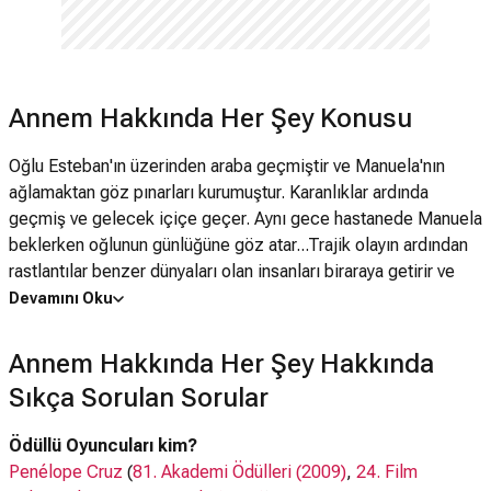
Annem Hakkında Her Şey Konusu
Oğlu Esteban'ın üzerinden araba geçmiştir ve Manuela'nın
ağlamaktan göz pınarları kurumuştur. Karanlıklar ardında
geçmiş ve gelecek içiçe geçer. Aynı gece hastanede Manuela
beklerken oğlunun günlüğüne göz atar...Trajik olayın ardından
rastlantılar benzer dünyaları olan insanları biraraya getirir ve
herkesin birbirini zenginleştirdiği bir paylaşım başlar. İspanyol
Devamını Oku
sinemasının dahi yönetmeni Pedro Almodovar'ın son derece
etkileyici bir filmi. Kadınlara ve annelere ithaf edilmiş, son
Annem Hakkında Her Şey Hakkında
derece hüzünlü ve keyifli bir başyapıt. Annem Hakkında Her
Sıkça Sorulan Sorular
Şey Türkiye'de ilk olarak 26 Mayıs 2000'de gösterime girdi, 1
Eylül 2017'de yeniden gösterime alındı.
Ödüllü Oyuncuları kim?
Penélope Cruz
(
81. Akademi Ödülleri (2009)
,
24. Film