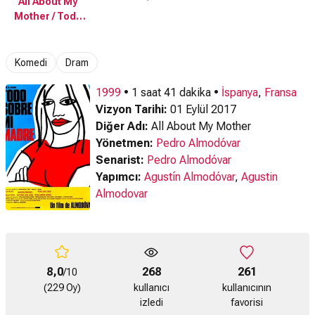
All About My
Sobre Mi Madre
Mother / Todo
Fragmanı
Sobre Mi Madre
- Fragman
Komedi
Dram
1999
• 1 saat 41 dakika •
İspanya
,
Fransa
Vizyon Tarihi:
01 Eylül 2017
Diğer Adı:
All About My Mother
Yönetmen:
Pedro Almodóvar
Senarist:
Pedro Almodóvar
Yapımcı:
Agustín Almodóvar
,
Agustin
Almodovar
8,0
268
261
/10
(229 Oy)
kullanıcı
kullanıcının
izledi
favorisi