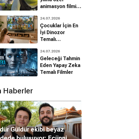
animasyon filmin
bilinmeyenleri!
24.07.2026
Çocuklar İçin En
İyi Dinozor
Temalı
Animasyon
24.07.2026
Filmleri
Geleceği Tahmin
Eden Yapay Zeka
Temalı Filmler
 Haberler
vent Can
Fatih Doğan
8.2026
dür Güldür ekibi beyaz
dede buluşuyor: Ecünni