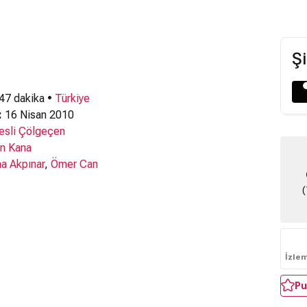
Şi
 47 dakika •
Türkiye
:
16 Nisan 2010
esli Çölgeçen
in Kana
a Akpınar
,
Ömer Can
(
İzle
Pu