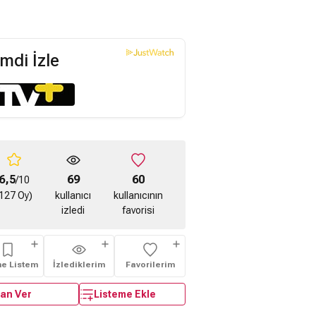
mdi İzle
6,5
69
60
/10
127 Oy)
kullanıcı
kullanıcının
izledi
favorisi
me Listem
İzlediklerim
Favorilerim
an Ver
Listeme Ekle