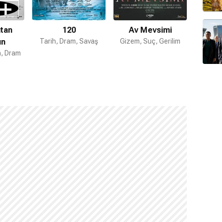
tan
120
Av Mevsimi
İnc
un
Tarih, Dram, Savaş
Gizem, Suç, Gerilim
Roma
n, Dram