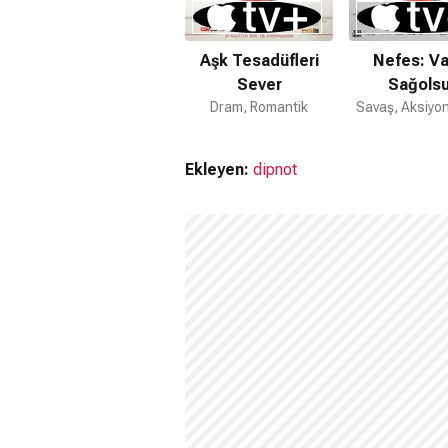
Aşk Tesadüfleri
Nefes: Va
Sever
Sağols
Dram, Romantik
Savaş, Aksiyo
Ekleyen:
dipnot