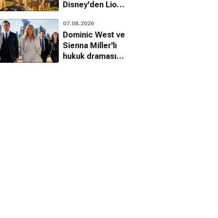
Disney'den Lion
belgeseli geliyor
07.08.2026
ir Reçeli
Issız Adam
Sınav
Dominic West ve
ntik, Dram
Romantik, Dram
Komedi, Dram
Sienna Miller'lı
hukuk draması
WAR'dan ilk
fragman