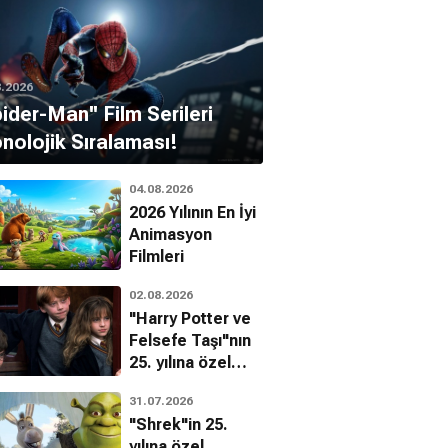
8.2026
pider-Man'' Film Serileri
nolojik Sıralaması!
04.08.2026
2026 Yılının En İyi
Animasyon
Filmleri
02.08.2026
"Harry Potter ve
Felsefe Taşı"nın
25. yılına özel
filmin
31.07.2026
bilinmeyenleri!
"Shrek"in 25.
yılına özel