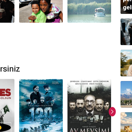
 Güney
,
Kemal Sahir Gürel
,
Hüseyin Yıldız
,
Ayşe Önder
,
gel
?
mi bulunmamaktadır.
rsiniz