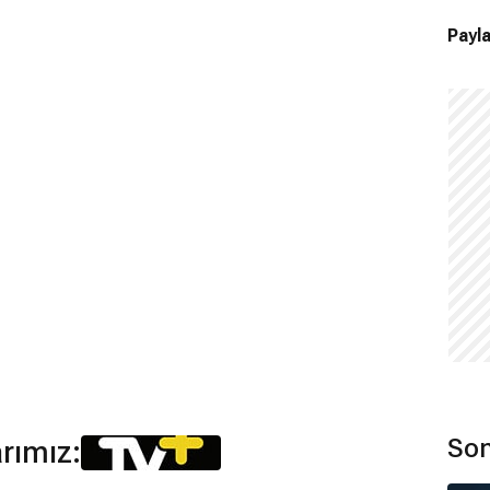
Payla
Son
arımız: