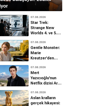
iyor
07.08.2026
Star Trek:
Strange New
Worlds 4. ve 5.
sezon hazırlıkları
07.08.2026
tüm hızıyla
Gentle Monster:
sürüyor
Marie
Kreutzer'den
çocuk istismarı
07.08.2026
üzerine çarpıcı
Mert
bir dram
Yazıcıoğlu'nun
Netflix dizisi Aras
hakkında yeni
07.08.2026
gelişme
Aslan kralların
gerçek hikayesi: