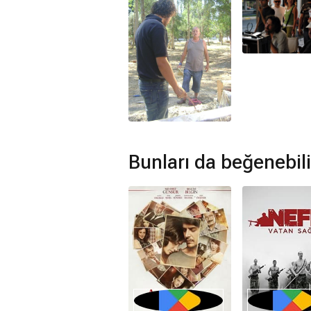
Denizden Gelen filmi müzikleri
Erdal
İrşad Aydın
tarafından hazırlanmıştır.
Denizden Gelen devam filmi var mı
Hayır. Denizden Gelen için devam fil
Bunları da beğenebili