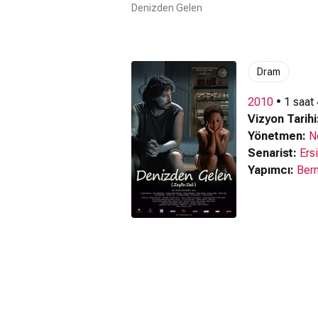
Denizden Gelen
Dram
2010
• 1 saat
Vizyon Tarihi
Yönetmen:
N
Senarist:
Ers
Yapımcı:
Bern