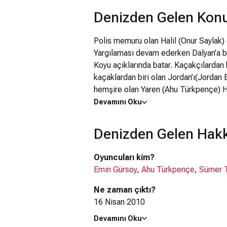
Denizden Gelen Kon
Polis memuru olan Halil (Onur Saylak)
Yargılaması devam ederken Dalyan’a b
Koyu açıklarında batar. Kaçakçılardan b
kaçaklardan biri olan Jordan’ı(Jordan 
hemşire olan Yaren (Ahu Türkpençe) Hali
Jordan’ın babası Yunanistan’da kaçak ol
Devamını Oku
için yardım eder. Dalaman Belediyesi H
Jordan’ı himayesine alan ve ona annel
Denizden Gelen Hakk
Oyuncuları kim?
Emin Gürsoy
,
Ahu Türkpençe
,
Sümer 
Ne zaman çıktı?
16 Nisan 2010
Devamını Oku
Denizden Gelen filmi nerede çekil