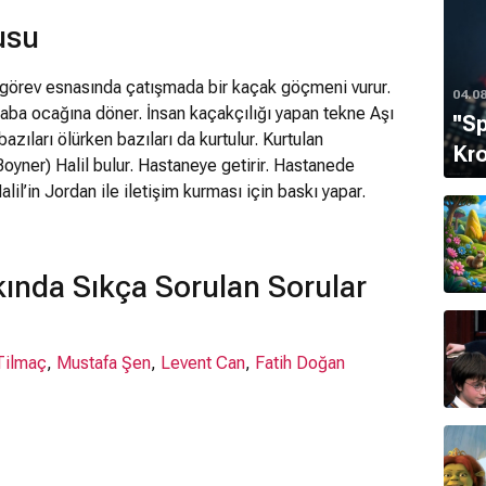
usu
 görev esnasında çatışmada bir kaçak göçmeni vurur.
04.0
aba ocağına döner. İnsan kaçakçılığı yapan tekne Aşı
''S
azıları ölürken bazıları da kurtulur. Kurtulan
Kro
Boyner) Halil bulur. Hastaneye getirir. Hastanede
l’in Jordan ile iletişim kurması için baskı yapar.
arak çalışan bir işçidir.Halil Jordan’ın babasını bulmak
alkla İlişkiler servisi’nde çalışan Melek Dinç ise
ik yapan Ganalı kaçak bir göçmendir.
ında Sıkça Sorulan Sorular
Tilmaç
,
Mustafa Şen
,
Levent Can
,
Fatih Doğan
di?