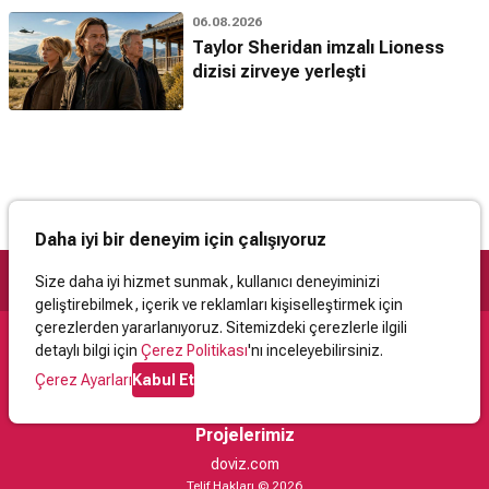
06.08.2026
Taylor Sheridan imzalı Lioness
dizisi zirveye yerleşti
Daha iyi bir deneyim için çalışıyoruz
Size daha iyi hizmet sunmak, kullanıcı deneyiminizi
geliştirebilmek, içerik ve reklamları kişiselleştirmek için
çerezlerden yararlanıyoruz. Sitemizdeki çerezlerle ilgili
detaylı bilgi için
Çerez Politikası
'nı inceleyebilirsiniz.
Destek
Çerez Ayarları
Kabul Et
İletişim
Yardım
Kullanıcı Sözleşmesi
Çerez Politikası
Kişisel Verilerin Korunması
Yasal Uyarı
Projelerimiz
doviz.com
Telif Hakları © 2026