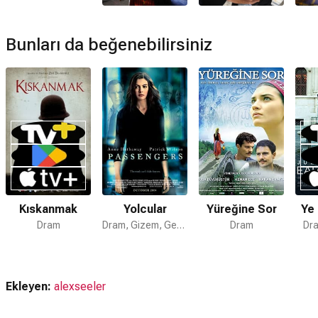
Aşkın İkinci Yarısı devam filmi var mı?
Hayır. Aşkın İkinci Yarısı için devam filmi bulunmamaktadır.
Bunları da beğenebilirsiniz
Kıskanmak
Yolcular
Yüreğine Sor
Ye 
Dram
Dram, Gizem, Gerilim
Dram
Dra
Ekleyen:
alexseeler