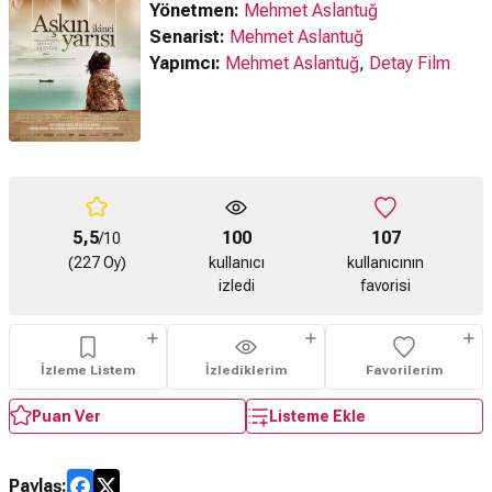
Yönetmen:
Mehmet Aslantuğ
Senarist:
Mehmet Aslantuğ
Yapımcı:
Mehmet Aslantuğ
,
Detay Film
5,5
100
107
/10
(227 Oy)
kullanıcı
kullanıcının
izledi
favorisi
İzleme Listem
İzlediklerim
Favorilerim
Puan Ver
Listeme Ekle
Paylaş: