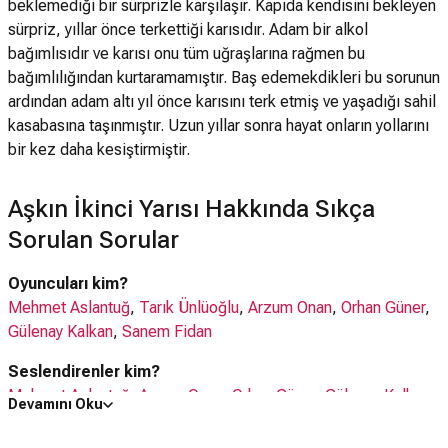
beklemediği bir sürprizle karşılaşır. Kapıda kendisini bekleyen
sürpriz, yıllar önce terkettiği karısıdır. Adam bir alkol
bağımlısıdır ve karısı onu tüm uğraşlarına rağmen bu
bağımlılığından kurtaramamıştır. Baş edemekdikleri bu sorunun
ardından adam altı yıl önce karısını terk etmiş ve yaşadığı sahil
kasabasına taşınmıştır. Uzun yıllar sonra hayat onların yollarını
bir kez daha kesiştirmiştir.
Aşkın İkinci Yarısı Hakkında Sıkça
Sorulan Sorular
Oyuncuları kim?
Mehmet Aslantuğ
,
Tarık Ünlüoğlu
,
Arzum Onan
,
Orhan Güner
,
Gülenay Kalkan
,
Sanem Fidan
Seslendirenler kim?
Mehmet Aslantuğ
,
Arzum Onan
,
Orhan Güner
,
Gülenay Kalkan
,
Devamını Oku
Sanem Fidan
,
Turgay Girgin