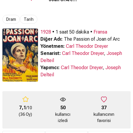
Fragmanı
Fragmanı
Fragman
Dram
Tarih
1928
• 1 saat 50 dakika •
Fransa
Diğer Adı:
The Passion of Joan of Arc
Yönetmen:
Carl Theodor Dreyer
Senarist:
Carl Theodor Dreyer
,
Joseph
Delteil
Yapımcı:
Carl Theodor Dreyer
,
Joseph
Delteil
7,1
50
37
/10
(36 Oy)
kullanıcı
kullanıcının
izledi
favorisi