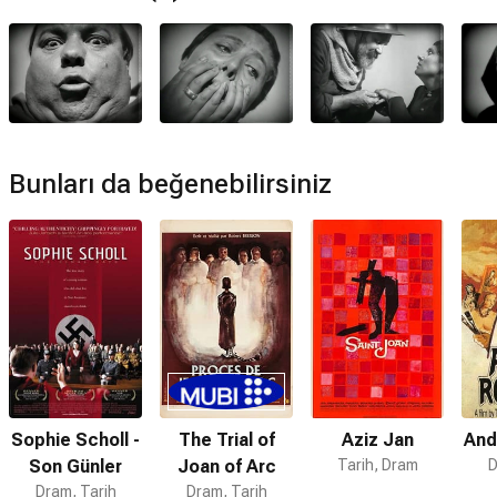
Jeanne D'arc'ın Tutkusu filmi müzikleri
Richard Einhorn
,
Jesper Kyd
,
Ole Schmidt
tarafından hazırlanmıştır.
Jeanne D'arc'ın Tutkusu devam filmi var mı?
Hayır. Jeanne D'arc'ın Tutkusu için devam filmi
bulunmamaktadır.
Bunları da beğenebilirsiniz
Sophie Scholl -
The Trial of
Aziz Jan
And
Son Günler
Joan of Arc
Tarih, Dram
D
Dram, Tarih
Dram, Tarih