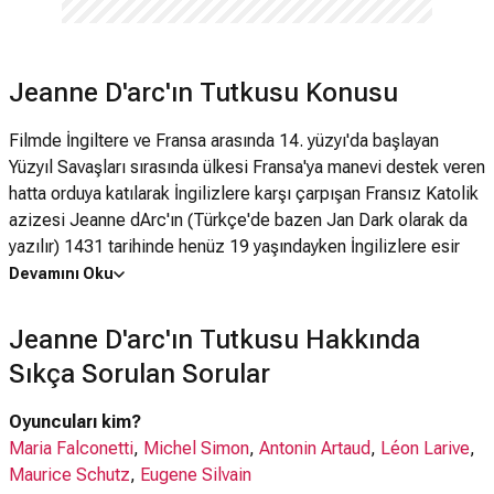
Jeanne D'arc'ın Tutkusu Konusu
Filmde İngiltere ve Fransa arasında 14. yüzyı'da başlayan
Yüzyıl Savaşları sırasında ülkesi Fransa'ya manevi destek veren
hatta orduya katılarak İngilizlere karşı çarpışan Fransız Katolik
azizesi Jeanne dArc'ın (Türkçe'de bazen Jan Dark olarak da
yazılır) 1431 tarihinde henüz 19 yaşındayken İngilizlere esir
düştükten sonra Tanrı ile konuştuğunu ileri sürdüğü için kafirlik
Devamını Oku
suçuyla yargılanması, zindanlarda işkence görmesi ve
yakılarak ölüme mahkum edilmesi anlatılmaktadır. Filmde
Jeanne D'arc'ın Tutkusu Hakkında
Jeanne d'Arc'ın bütün hayatı anlatılmaz, sadece yargılanması
Sıkça Sorulan Sorular
ve ölüme mahkum edilmesi gözler önüne serilir. Dreyer
olayları neredeyse belgesele yakın bir gerçeklilikle aktarır,
Oyuncuları kim?
zaten film Fransız Milli Müzesi'nde korunan mahkeme
Maria Falconetti
,
Michel Simon
,
Antonin Artaud
,
Léon Larive
,
kayıtlarına ve tutulan günlüklere dayandırılarak yapılmıştır.
Maurice Schutz
,
Eugene Silvain