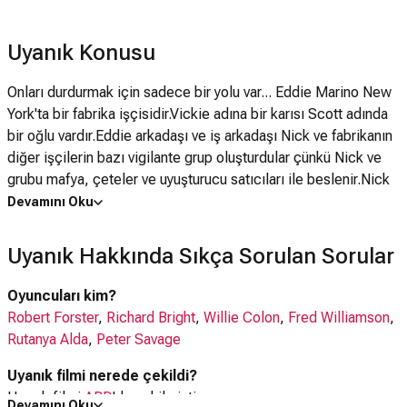
Uyanık Konusu
Onları durdurmak için sadece bir yolu var... Eddie Marino New
York'ta bir fabrika işçisidir.Vickie adına bir karısı Scott adında
bir oğlu vardır.Eddie arkadaşı ve iş arkadaşı Nick ve fabrikanın
diğer işçilerin bazı vigilante grup oluşturdular çünkü Nick ve
grubu mafya, çeteler ve uyuşturucu satıcıları ile beslenir.Nick
ve grubu aynı zamanda hasta ve yorgun olan polisten yardım
Devamını Oku
beklerler çünkü polis herzaman mağdur insanları korumak için
başarısız olmuştur.Eddie bir gece eve giderken ne olduğunu
Uyanık Hakkında Sıkça Sorulan Sorular
keşfetmek için Vickie bıçaklandığını öğrenir.Scott ise
vurularak ölmüştür.Frederico "Rico" Melendez, bir Porto
Oyuncuları kim?
Rikolu sokak çetesinin lideri, Vickie'nin bıçaklama ve Scott
Robert Forster
,
Richard Bright
,
Willie Colon
,
Fred Williamson
,
cinayeti için tutuklanır.
Rutanya Alda
,
Peter Savage
Uyanık filmi nerede çekildi?
Uyanık filmi
ABD
'da çekilmiştir.
Devamını Oku