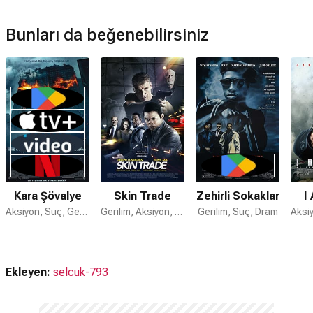
Bunları da beğenebilirsiniz
Kara Şövalye
Skin Trade
Zehirli Sokaklar
I
Aksiyon, Suç, Gerilim
Gerilim, Aksiyon, Dram
Gerilim, Suç, Dram
Ekleyen:
selcuk-793