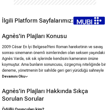
İlgili Platform Sayfalarımız:
Agnès'in Plajları Konusu
2009 César En İyi BelgeselYeni Roman hareketinin ve savaş
sonrası sinemanın önemli isimlerinden olan seksen yaşındaki
Agnès Varda, sık sık işlerinde kendisini kameranın önüne
koymuştur. Ama bunların sonuncusu, özgeçmiş niteliğinde bir
deneme, yönetmenin bir sahilde geri geri yürüdüğü sahneyle
açılan "bir çiçek dürbünü, bir kolaj, bir fantezi" adeta.
Devamını Oku
Sahildeyiz, çünkü biri gelip onu açsa içindeki sahillerin ortaya
çıkacağını söylüyor. Yönetmen dostu Chris Marker'ın da elle
Agnès'in Plajları Hakkında Sıkça
çizilmiş bir kedi cismine bürünerek anlattığı Agnès'in Plajları,
Sorulan Sorular
Varda'nın fotoğraflar, eski çekimler, film sahneleri ve
günümüzde çekilen sekanslardan örülü yaşamına ve hafızasına
Ödüllü Oyuncuları kim?