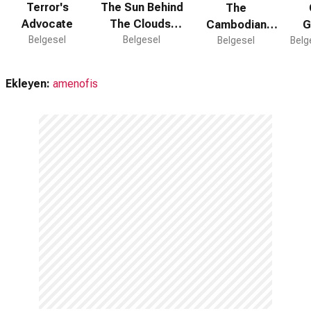
Terror's
The Sun Behind
The
Advocate
The Clouds:
Cambodian
G
Belgesel
Tibet's
Belgesel
Belgesel
Room:
Belg
Struggle For
Situations With
Freedom
Antoine
Ekleyen:
amenofis
D'agata