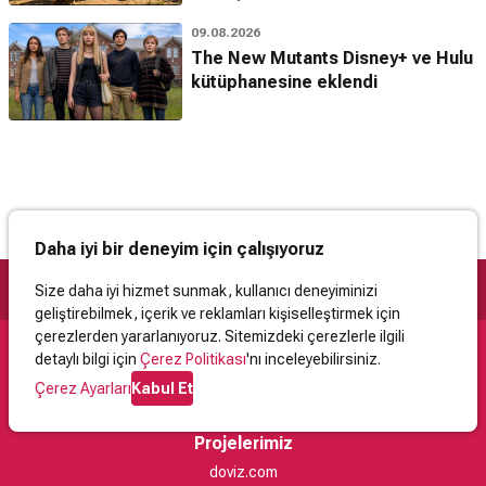
09.08.2026
The New Mutants Disney+ ve Hulu
kütüphanesine eklendi
Daha iyi bir deneyim için çalışıyoruz
Size daha iyi hizmet sunmak, kullanıcı deneyiminizi
geliştirebilmek, içerik ve reklamları kişiselleştirmek için
çerezlerden yararlanıyoruz. Sitemizdeki çerezlerle ilgili
detaylı bilgi için
Çerez Politikası
'nı inceleyebilirsiniz.
Destek
Çerez Ayarları
Kabul Et
İletişim
Yardım
Kullanıcı Sözleşmesi
Çerez Politikası
Kişisel Verilerin Korunması
Yasal Uyarı
Projelerimiz
doviz.com