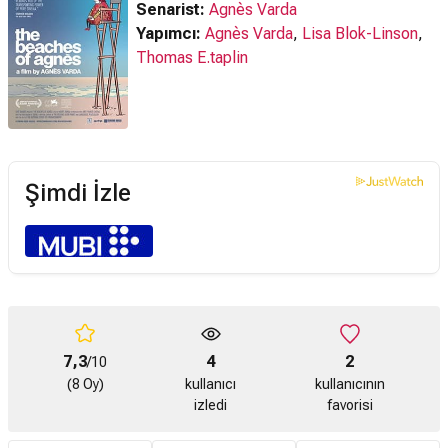
Senarist:
Agnès Varda
Yapımcı:
Agnès Varda
,
Lisa Blok-Linson
,
Thomas E.taplin
Şimdi İzle
7,3
4
2
/10
(8 Oy)
kullanıcı
kullanıcının
izledi
favorisi