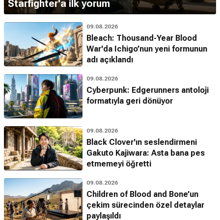
Starfighter'a ilk yorum
09.08.2026
Bleach: Thousand-Year Blood
War'da Ichigo’nun yeni formunun
adı açıklandı
09.08.2026
Cyberpunk: Edgerunners antoloji
formatıyla geri dönüyor
09.08.2026
Black Clover'ın seslendirmeni
Gakuto Kajiwara: Asta bana pes
etmemeyi öğretti
09.08.2026
Children of Blood and Bone’un
çekim sürecinden özel detaylar
paylaşıldı