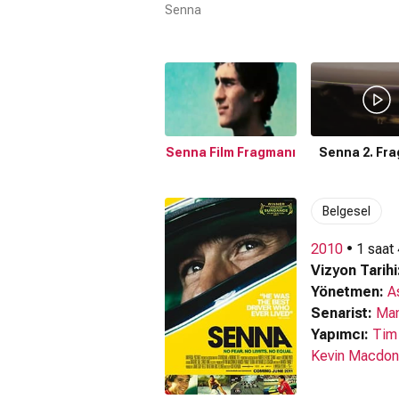
Senna
Senna Film Fragmanı
Senna 2. Fr
Belgesel
2010
• 1 saat
Vizyon Tarihi
Yönetmen:
A
Senarist:
Man
Yapımcı:
Tim
Kevin Macdon