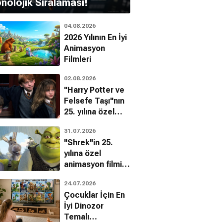
nolojik Sıralaması!
04.08.2026
2026 Yılının En İyi
Animasyon
Filmleri
02.08.2026
"Harry Potter ve
Felsefe Taşı"nın
25. yılına özel
filmin
31.07.2026
bilinmeyenleri!
"Shrek"in 25.
yılına özel
ane Senna
Milton Da Silva
animasyon filmin
bilinmeyenleri!
24.07.2026
Çocuklar İçin En
İyi Dinozor
Temalı