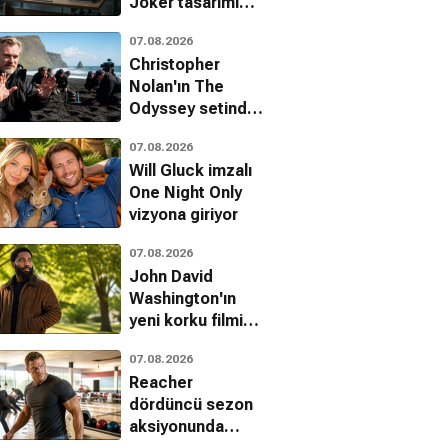
Joker tasarımı
hayran bıraktı
07.08.2026
Christopher
Nolan'ın The
Odyssey setinde
dublörler canlı
07.08.2026
canlı kuma
Will Gluck imzalı
gömüldü
One Night Only
vizyona giriyor
07.08.2026
John David
y Fischer
Ben Ali
Muhammed Ali'nin
Washington'ın
t The World
Belgesel
Davası
yeni korku filmi
esel, Dram
Belgesel
Mime için imzalar
07.08.2026
atıldı
Reacher
dördüncü sezon
aksiyonunda