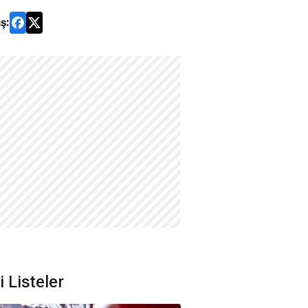
ş:
li Listeler