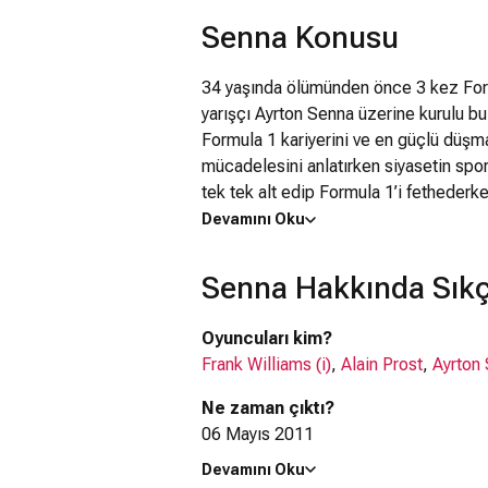
Senna Konusu
34 yaşında ölümünden önce 3 kez Form
yarışçı Ayrton Senna üzerine kurulu bu
Formula 1 kariyerini ve en güçlü düşm
mücadelesini anlatırken siyasetin spora
tek tek alt edip Formula 1’i fethederke
ise alçakgönüllü, biraz utangaç ve me
Devamını Oku
vatanseverdir. 1994 yılında yarış esn
direksiyon milinden kopan bir kaynak 
Senna Hakkında Sıkç
yaşında hayatını kaybetti. Senna, tüm z
Oyuncuları kim?
Frank Williams (i)
,
Alain Prost
,
Ayrton
Ne zaman çıktı?
06 Mayıs 2011
Devamını Oku
Senna filmi nerede çekildi?