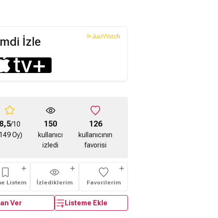
mdi İzle
8,5
150
126
/10
149 Oy)
kullanıcı
kullanıcının
izledi
favorisi
me Listem
İzlediklerim
Favorilerim
an Ver
Listeme Ekle