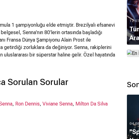
12.0
ula 1 şampiyonluğu elde etmiştir. Brezilyalı efsanevi
Tüm
 belgesel, Senna’nın 80’lerin ortasında başladığı
Ara
anı Fransa Dünya Şampiyonu Alain Prost ile
 getirdiği zorluklara da değiniyor. Senna, rakiplerini
n uluslararası bir süperstar haline gelir. Özel hayatında
mleketi Brezilya’ya milyonlar bağışlayacak kadar
asında virajı dönemeyip beton duvara çarpan Senna,
parçasının kaskı delerek başına saplanması sonucu 34
a Sorulan Sorular
Son
amanların en iyi yarış pilotu olarak gösterilmektedir.
 Senna
,
Ron Dennis
,
Viviane Senna
,
Milton Da Silva
04.0
''S