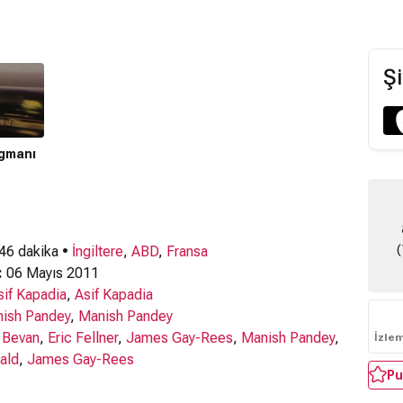
Şi
agmanı
(
 46 dakika •
İngiltere
,
ABD
,
Fransa
:
06 Mayıs 2011
sif Kapadia
,
Asif Kapadia
ish Pandey
,
Manish Pandey
 Bevan
,
Eric Fellner
,
James Gay-Rees
,
Manish Pandey
,
İzle
ald
,
James Gay-Rees
Pu