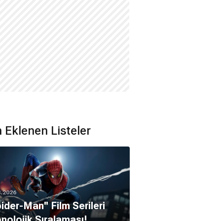
 Eklenen Listeler
8.2026
pider-Man'' Film Serileri
nolojik Sıralaması!