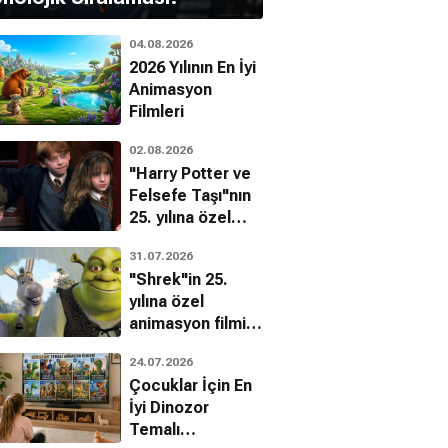
04.08.2026
2026 Yılının En İyi
Animasyon
Filmleri
02.08.2026
"Harry Potter ve
Felsefe Taşı"nın
25. yılına özel
filmin
31.07.2026
bilinmeyenleri!
"Shrek"in 25.
yılına özel
animasyon filmin
bilinmeyenleri!
24.07.2026
Çocuklar İçin En
İyi Dinozor
Temalı