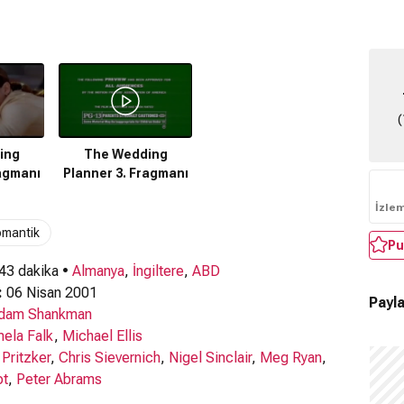
(
ing
The Wedding
ragmanı
Planner 3. Fragmanı
İzle
omantik
Pu
 43 dakika •
Almanya
,
İngiltere
,
ABD
:
06 Nisan 2001
Payla
dam Shankman
ela Falk
,
Michael Ellis
 Pritzker
,
Chris Sievernich
,
Nigel Sinclair
,
Meg Ryan
,
ot
,
Peter Abrams