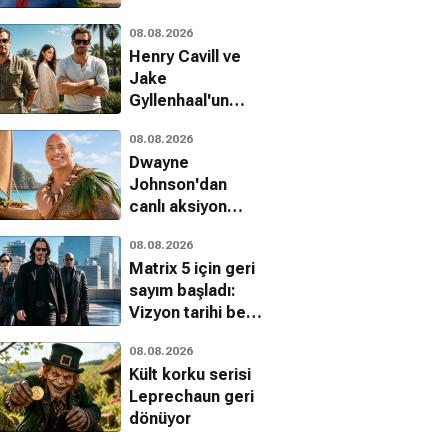
tavsiyeyi
08.08.2026
unutamadı
Henry Cavill ve
Jake
Gyllenhaal'un
başrolünde
08.08.2026
olduğu In the
Dwayne
Grey filminin
Johnson'dan
tarihi açıklandı
canlı aksiyon
Moana
08.08.2026
eleştirilerine
Matrix 5 için geri
yanıt
sayım başladı:
Vizyon tarihi belli
oldu mu?
08.08.2026
Kült korku serisi
im Hırçın
Sevgi Herşeydir
Aşk Masalı
Leprechaun geri
evgilim
Komedi, Romantik, Dram
Komedi, Dram, Romantik
dönüyor
i, Romantik