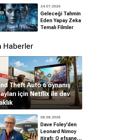
Animasyon
24.07.2026
Filmleri
Geleceği Tahmin
Eden Yapay Zeka
dy Greer
Temalı Filmler
Bridgette Wilson
Penny
Fran Donolly
 Haberler
8.2026
nd Theft Auto 6 oynanış
ayları için Netflix ile dev
aklık
08.08.2026
Dave Foley'den
Leonard Nimoy
itirafı: O efsanevi