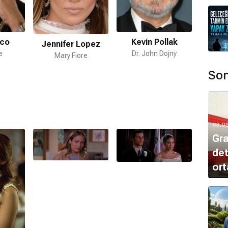
Ju
cco
Kevin Pollak
Jennifer Lopez
e
Dr. John Dojny
Mary Fiore
Son
ır.
08.0
Gra
det
mamaktadır.
ort
Warren
tarafından hazırlanmıştır.
 bulunmamaktadır.