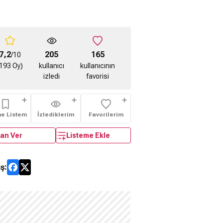
7,2
205
165
/10
193 Oy)
kullanıcı
kullanıcının
izledi
favorisi
me Listem
İzlediklerim
Favorilerim
an Ver
Listeme Ekle
ş: