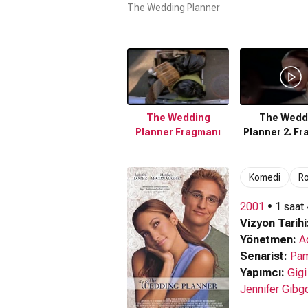
The Wedding Planner
The Wedding
The Wedd
Planner Fragmanı
Planner 2. F
Komedi
R
2001
• 1 saat
Vizyon Tarihi
Yönetmen:
A
Senarist:
Pam
Yapımcı:
Gigi
Jennifer Gibg