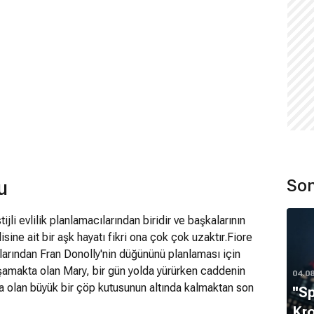
Son
u
jli evlilik planlamacılarından biridir ve başkalarının
sine ait bir aşk hayatı fikri ona çok çok uzaktır.Fiore
nlarından Fran Donolly'nin düğününü planlaması için
yaşamakta olan Mary, bir gün yolda yürürken caddenin
04.0
 olan büyük bir çöp kutusunun altında kalmaktan son
''S
öp kutusundan kurtaran yakışıklı Dr. Steve Edison'la
Kro