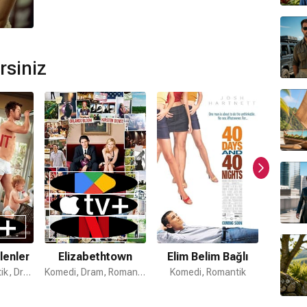
rsiniz
lenler
Elizabethtown
Elim Belim Bağlı
Ben
Komedi, Romantik, Dram
Komedi, Dram, Romantik
Komedi, Romantik
S
Komed