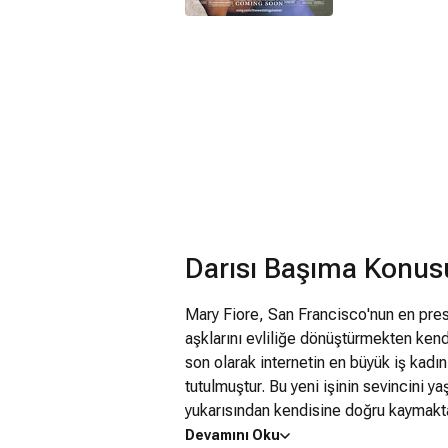
Darısı Başıma Konus
Mary Fiore, San Francisco'nun en presti
aşklarını evliliğe dönüştürmekten kendi
son olarak internetin en büyük iş kadı
tutulmuştur. Bu yeni işinin sevincini 
yukarısından kendisine doğru kaymakta
anda kurtulur. Üzerine atlayarak onu ç
Devamını Oku