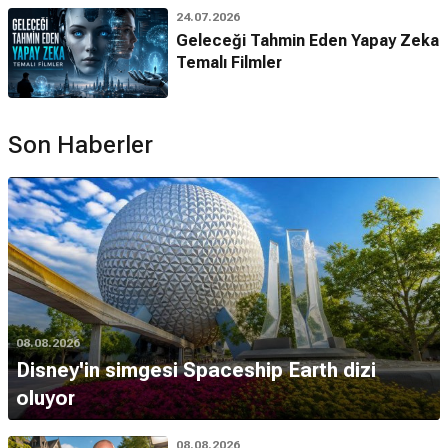
24.07.2026
Geleceği Tahmin Eden Yapay Zeka
Temalı Filmler
Son Haberler
08.08.2026
Disney'in simgesi Spaceship Earth dizi
oluyor
08.08.2026