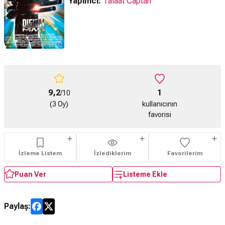
Yapımcı:
Talaat Captan
9,2
1
/10
(3 Oy)
kullanıcının
favorisi
İzleme Listem
İzlediklerim
Favorilerim
Puan Ver
Listeme Ekle
Paylaş: