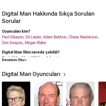
Digital Man Hakkında Sıkça Sorulan
Sorular
Oyuncuları kim?
Paul Gleason
,
Ed Lauter
,
Adam Baldwin
,
Chase Masterson
,
Don Swayze
,
Megan Blake
Digital Man filmi nerede çekildi?
Digital Man filmi
ABD
'da çekilmiştir.
Devamını Oku
Kaç saat?
Digital Man Oyuncuları
1 saat 35 dakika
IMDb puanı kaç?
4.7
Digital Man filmi hangi tür?
Aksiyon
,
Gerilim
,
Bilim Kurgu