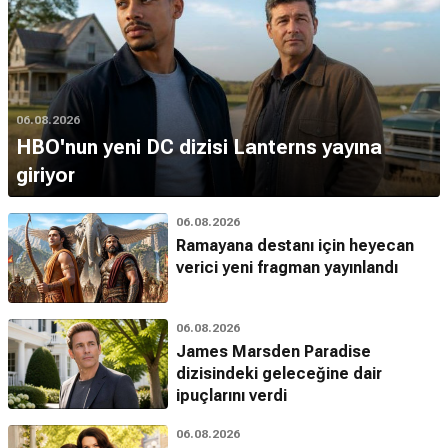
06.08.2026
HBO'nun yeni DC dizisi Lanterns yayına
giriyor
06.08.2026
Ramayana destanı için heyecan
verici yeni fragman yayınlandı
06.08.2026
James Marsden Paradise
dizisindeki geleceğine dair
ipuçlarını verdi
06.08.2026