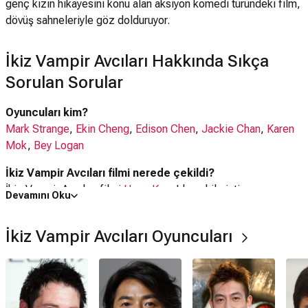
genç kızın hikayesini konu alan aksiyon komedi türündeki film,
dövüş sahneleriyle göz dolduruyor.
İkiz Vampir Avcıları Hakkında Sıkça
Sorulan Sorular
Oyuncuları kim?
Mark Strange
,
Ekin Cheng
,
Edison Chen
,
Jackie Chan
,
Karen
Mok
,
Bey Logan
İkiz Vampir Avcıları filmi nerede çekildi?
İkiz Vampir Avcıları filmi
Hong Kong
'da çekilmiştir.
Devamını Oku
Kaç saat?
İkiz Vampir Avcıları Oyuncuları
1 saat 47 dakika
IMDb puanı kaç?
5.5
İkiz Vampir Avcıları filmi hangi tür?