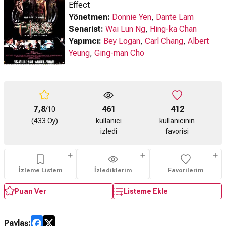
Effect
Yönetmen:
Donnie Yen
,
Dante Lam
Senarist:
Wai Lun Ng
,
Hing-ka Chan
Yapımcı:
Bey Logan
,
Carl Chang
,
Albert
Yeung
,
Ging-man Cho
7,8
461
412
/10
(433 Oy)
kullanıcı
kullanıcının
izledi
favorisi
İzleme Listem
İzlediklerim
Favorilerim
Puan Ver
Listeme Ekle
Paylaş: