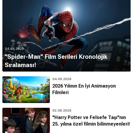
04.08.2026
''Spider-Man'' Film Serileri Kronolojik
Sıralaması!
04.08.2026
2026 Yılının En İyi Animasyon
Filmleri
02.08.2026
"Harry Potter ve Felsefe Taşı"nın
25. yılına özel filmin bilinmeyenleri!