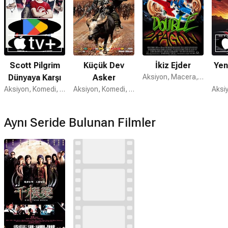
Scott Pilgrim
Küçük Dev
İkiz Ejder
Yen
Dünyaya Karşı
Asker
Aksiyon, Macera, Komedi
Aksiyon, Komedi, Romantik
Aksiyon, Komedi, Macera
Aynı Seride Bulunan Filmler