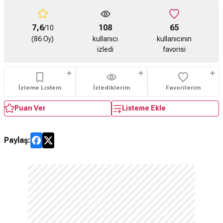
7,6
108
65
/10
(86 Oy)
kullanıcı
kullanıcının
izledi
favorisi
İzleme Listem
İzlediklerim
Favorilerim
Puan Ver
Listeme Ekle
Paylaş: