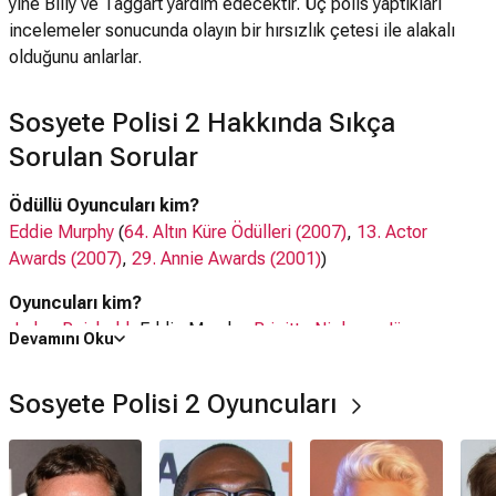
yine Billy ve Taggart yardım edecektir. Üç polis yaptıkları
incelemeler sonucunda olayın bir hırsızlık çetesi ile alakalı
olduğunu anlarlar.
Sosyete Polisi 2 Hakkında Sıkça
Sorulan Sorular
Ödüllü Oyuncuları kim?
Eddie Murphy
(
64. Altın Küre Ödülleri (2007)
,
13. Actor
Awards (2007)
,
29. Annie Awards (2001)
)
Oyuncuları kim?
Judge Reinhold
, Eddie Murphy,
Brigitte Nielsen
,
Jürgen
Devamını Oku
Prochnow
,
Ronny Cox
,
John Ashton
Sosyete Polisi 2 Oyuncuları
Ne zaman çıktı?
20 Mayıs 1987
Sosyete Polisi 2 filmi nerede çekildi?