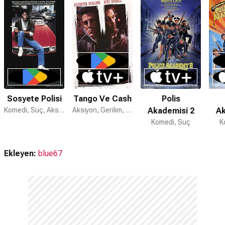
Sosyete Polisi 2 filmi müzikleri
Harold Faltermeyer
tarafından
hazırlanmıştır.
Sosyete Polisi 2 devam filmi var mı?
Hayır. Sosyete Polisi 2 için devam filmi bulunmamaktadır.
Sosyete Polisi
Tango Ve Cash
Polis
Komedi, Suç, Aksiyon
Aksiyon, Gerilim, Komedi
Akademisi 2
Ak
Komedi, Suç
K
Ekleyen:
blue67