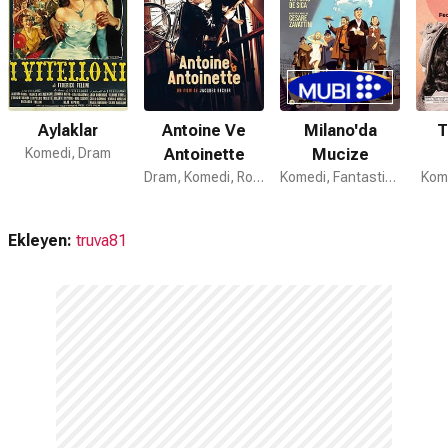
Aylaklar
Antoine Ve
Milano'da
T
Komedi, Dram
Antoinette
Mucize
Dram, Komedi, Romantik
Komedi, Fantastik, Dram
Kom
Ekleyen:
truva81