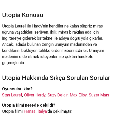
Utopia Konusu
Utopia Laurel İle Hardy'nin kendilerine kalan sürpriz miras
uğruna yaşadıkları serüven. İkili; miras bırakılan ada için
İngiltere'ye giderek bir tekne ile adaya doğru yola çıkarlar.
Ancak, adada bulunan zengin uranyum madeninden ve
kendilerini bekleyen tehlikelerden habersizdirler. Uranyum
madenini elde etmek isteyenler ise çoktan harekete
geçmişlerdir.
Utopia Hakkında Sıkça Sorulan Sorular
Oyuncuları kim?
Stan Laurel
,
Oliver Hardy
,
Suzy Delair
,
Max Elloy
,
Suzet Maïs
Utopia filmi nerede çekildi?
Utopia filmi
Fransa
,
İtalya
'da çekilmiştir.