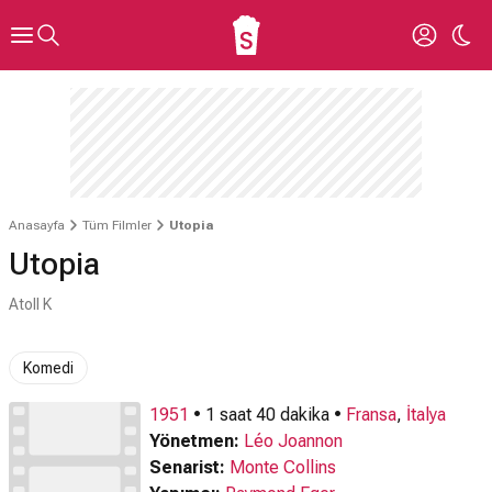
Anasayfa
Tüm Filmler
Utopia
Utopia
Atoll K
Komedi
1951
• 1 saat 40 dakika •
Fransa
,
İtalya
Yönetmen:
Léo Joannon
Senarist:
Monte Collins