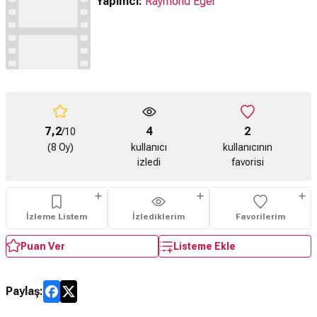
Yapımcı:
Raymond Eger
7,2
4
2
/10
(8 Oy)
kullanıcı
kullanıcının
izledi
favorisi
İzleme Listem
İzlediklerim
Favorilerim
Puan Ver
Listeme Ekle
Paylaş: