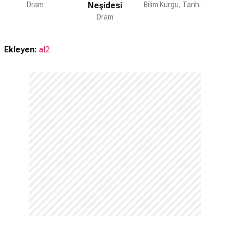
Dram
Neşidesi
Bilim Kurgu, Tarih, Dram
Dram
Ekleyen:
al2