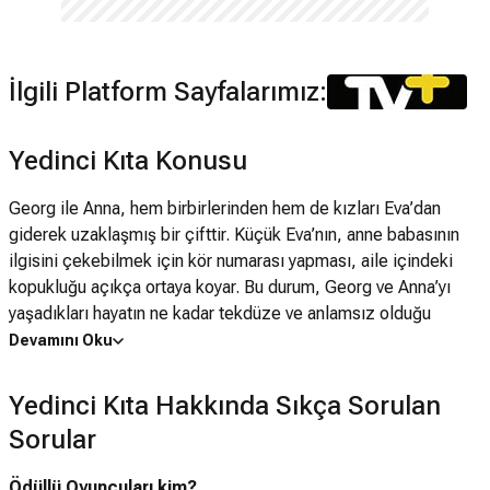
İlgili Platform Sayfalarımız:
Yedinci Kıta Konusu
Georg ile Anna, hem birbirlerinden hem de kızları Eva’dan
giderek uzaklaşmış bir çifttir. Küçük Eva’nın, anne babasının
ilgisini çekebilmek için kör numarası yapması, aile içindeki
kopukluğu açıkça ortaya koyar. Bu durum, Georg ve Anna’yı
yaşadıkları hayatın ne kadar tekdüze ve anlamsız olduğu
gerçeğiyle yüzleştirir.
Devamını Oku
Her günü bir öncekine benzeyen bu rutinden kaçmaya karar
Yedinci Kıta Hakkında Sıkça Sorulan
veren çift, tatile çıkacaklarını söyleyerek kendilerini eve
Sorular
kapatır. Ancak asıl planları bambaşkadır: Önce sahip oldukları
her şeyi, anılarını ve maddi varlıklarını ortadan kaldırmak,
Ödüllü Oyuncuları kim?
ardından da bu anlamsız buldukları hayata tamamen son