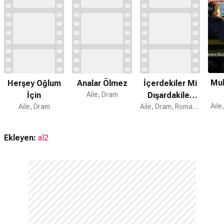
Muh
Herşey Oğlum
Analar Ölmez
İçerdekiler Mi
İçin
Aile, Dram
Dışardakiler
Aile
Aile, Dram
Mi?
Aile, Dram, Romantik
Ekleyen:
al2