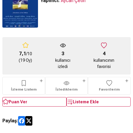
Yapımcı:
Aycan Çetin
7,1
3
4
/10
(19 Oy)
kullanıcı
kullanıcının
izledi
favorisi
İzleme Listem
İzlediklerim
Favorilerim
Puan Ver
Listeme Ekle
Paylaş: