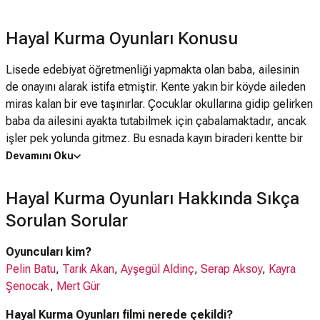
Hayal Kurma Oyunları Konusu
Lisede edebiyat öğretmenliği yapmakta olan baba, ailesinin
de onayını alarak istifa etmiştir. Kente yakın bir köyde aileden
miras kalan bir eve taşınırlar. Çocuklar okullarına gidip gelirken
baba da ailesini ayakta tutabilmek için çabalamaktadır, ancak
işler pek yolunda gitmez. Bu esnada kayın biraderi kentte bir
lokanta açmak için babaya borç verebileceğini söyler. Baba
Devamını Oku
böyle bir iş için hazırlıklı olmamasına rağmen başka çaresi de
olmadığından kabul eder, ancak lokantada da işler yolunda
Hayal Kurma Oyunları Hakkında Sıkça
gitmez. Yalnız kalan anne evi terk eder. Baba ve çocuklar çok
Sorulan Sorular
geçmeden hayatla başa çıkmanın bir yolunu bulurlar. Şehirle ev
arasında gidip gelirken “hayal kurma oyunu” oynamaya
Oyuncuları kim?
başlarlar. Bu oyunlar onlara güç verir. Öte yandan bütün
Pelin Batu
,
Tarık Akan
,
Ayşegül Aldinç
,
Serap Aksoy
,
Kayra
günlerini lokantada geçiren ve hayatları için çıkış arayan bir
Şenocak
,
Mert Gür
grup insanın da yolları aile ile lokantada kesişmiştir.
Hayal Kurma Oyunları filmi nerede çekildi?