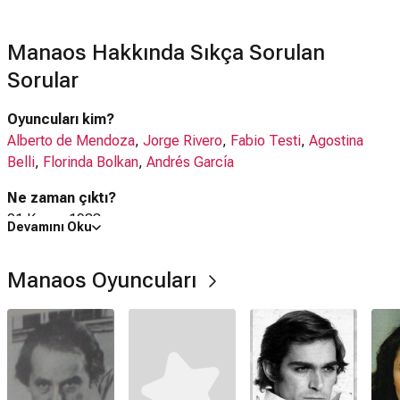
Manaos Hakkında Sıkça Sorulan
Sorular
Oyuncuları kim?
Alberto de Mendoza
,
Jorge Rivero
,
Fabio Testi
,
Agostina
Belli
,
Florinda Bolkan
,
Andrés García
Ne zaman çıktı?
01 Kasım 1983
Devamını Oku
Manaos filmi nerede çekildi?
Manaos Oyuncuları
Manaos filmi
Meksika
,
İspanya
,
İtalya
'da çekilmiştir.
IMDb puanı kaç?
5.0
Manaos filmi hangi tür?
Dram
,
Macera