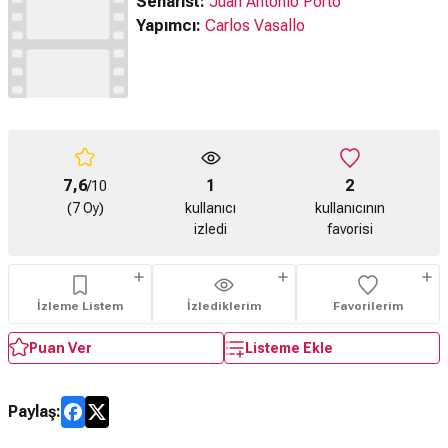
Senarist:
Juan Antonio Porto
Yapımcı:
Carlos Vasallo
7,6
1
2
/10
(7 Oy)
kullanıcı
kullanıcının
izledi
favorisi
İzleme Listem
İzlediklerim
Favorilerim
Puan Ver
Listeme Ekle
Paylaş: