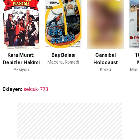
Kara Murat:
Baş Belası
Cannibal
1
Denizler Hakimi
Macera, Komedi
Holocaust
Aksiyon
Korku
Mace
Ekleyen:
selcuk-793