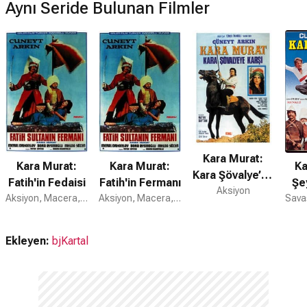
Aynı Seride Bulunan Filmler
Kara Murat:
Kara Murat:
Kara Murat:
Ka
Kara Şövalye’ye
Fatih'in Fedaisi
Fatih'in Fermanı
Şe
Aksiyon
Karşı
Aksiyon, Macera, Fantastik
Aksiyon, Macera, Fantastik
Ekleyen:
bjKartal