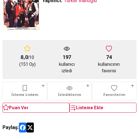
Yapımcı:
Türker İnanoğlu
8,0
197
74
/10
(151 Oy)
kullanıcı
kullanıcının
izledi
favorisi
İzleme Listem
İzlediklerim
Favorilerim
Puan Ver
Listeme Ekle
Paylaş: