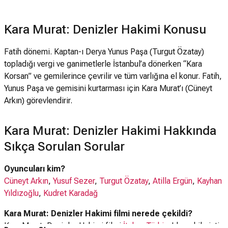
Kara Murat: Denizler Hakimi Konusu
Fatih dönemi. Kaptan-ı Derya Yunus Paşa (Turgut Özatay)
topladığı vergi ve ganimetlerle İstanbul’a dönerken “Kara
Korsan” ve gemilerince çevrilir ve tüm varlığına el konur. Fatih,
Yunus Paşa ve gemisini kurtarması için Kara Murat’ı (Cüneyt
Arkın) görevlendirir.
Kara Murat: Denizler Hakimi Hakkında
Sıkça Sorulan Sorular
Oyuncuları kim?
Cüneyt Arkın
,
Yusuf Sezer
,
Turgut Özatay
,
Atilla Ergün
,
Kayhan
Yıldızoğlu
,
Kudret Karadağ
Kara Murat: Denizler Hakimi filmi nerede çekildi?
Kara Murat: Denizler Hakimi filmi
İtalya
,
Türkiye
'de çekilmiştir.