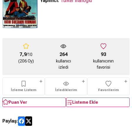
Yapımcı:
Türker İnanoğlu
7,9
264
93
/10
(206 Oy)
kullanıcı
kullanıcının
izledi
favorisi
İzleme Listem
İzlediklerim
Favorilerim
Puan Ver
Listeme Ekle
Paylaş: