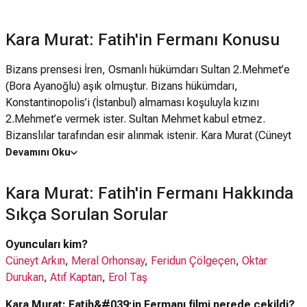
Kara Murat: Fatih'in Fermanı Konusu
Bizans prensesi İren, Osmanlı hükümdarı Sultan 2.Mehmet’e
(Bora Ayanoğlu) aşık olmuştur. Bizans hükümdarı,
Konstantinopolis’i (İstanbul) almaması koşuluyla kızını
2.Mehmet’e vermek ister. Sultan Mehmet kabul etmez.
Bizanslılar tarafından esir alınmak istenir. Kara Murat (Cüneyt
Arkın) yetişir ve Sultan’ı kurtarır. Bizanslılar’ın öfkesi bu eyleme
Devamını Oku
karşı Prens Nicol’ün (Kenan Pars) komutasında Türk köylerine
ani baskınlar ve halkı kılıçtan geçirme biçiminde gelişir. Bu
Kara Murat: Fatih'in Fermanı Hakkında
baskınlardan birinde Kara Murat’ın annesi de öldürülür ve
Sıkça Sorulan Sorular
Murat, ne pahasına olursa olsun öç almaya yemin eder.
Oyuncuları kim?
Cüneyt Arkın
,
Meral Orhonsay
,
Feridun Çölgeçen
,
Oktar
Durukan
,
Atıf Kaptan
,
Erol Taş
Kara Murat: Fatih&#039;in Fermanı filmi nerede çekildi?