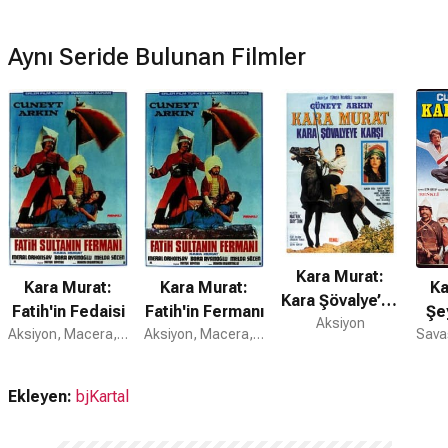
Aynı Seride Bulunan Filmler
Kara Murat:
Kara Murat:
Kara Murat:
Ka
Kara Şövalye’ye
Fatih'in Fedaisi
Fatih'in Fermanı
Şe
Aksiyon
Karşı
Aksiyon, Macera, Fantastik
Aksiyon, Macera, Fantastik
Ekleyen:
bjKartal