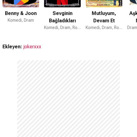
Larry Crowne devam filmi var mı?
Hayır. Larry Crowne için devam filmi bulunmamaktadır.
Benny & Joon
Sevginin
Mutluyum,
Aşk
Komedi, Dram
Bağladıkları
Devam Et
Komedi, Dram, Romantik
Komedi, Dram, Romantik
Ekleyen:
jokerxxx