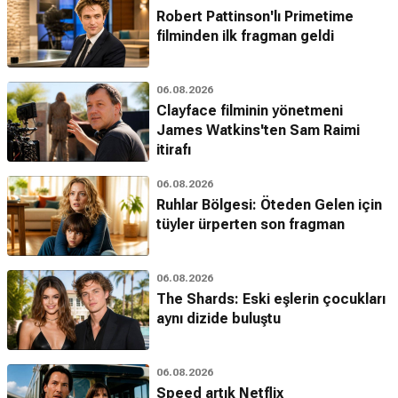
Robert Pattinson'lı Primetime
filminden ilk fragman geldi
06.08.2026
Clayface filminin yönetmeni
James Watkins'ten Sam Raimi
itirafı
06.08.2026
Ruhlar Bölgesi: Öteden Gelen için
tüyler ürperten son fragman
06.08.2026
The Shards: Eski eşlerin çocukları
aynı dizide buluştu
06.08.2026
Speed artık Netflix