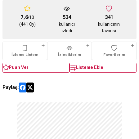
7,6
534
341
/10
(441 Oy)
kullanıcı
kullanıcının
izledi
favorisi
İzleme Listem
İzlediklerim
Favorilerim
Puan Ver
Listeme Ekle
Paylaş: