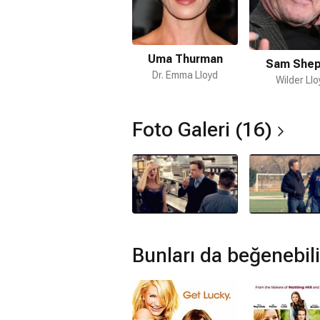
Kazara Koca filmi hangi tür?
Komedi
,
Romantik
Netflix'te var mı?
Uma Thurman
Sam Shep
Hayır. Film Netflix'te yayınlanmamaktad
Dr. Emma Lloyd
Wilder Llo
Amazon Prime'da var mı?
Hayır. Film Amazon Prime'da yayınlan
Foto Galeri (16)
Müzikleri kime ait?
Kazara Koca filmi müzikleri
Andrea G
hazırlanmıştır.
Kazara Koca devam filmi var mı?
Hayır. Kazara Koca için devam filmi b
Bunları da beğenebili