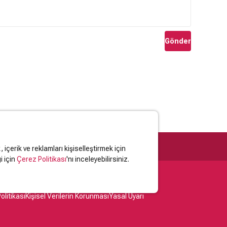
Gönder
içerik ve reklamları kişiselleştirmek için
i için
Çerez Politikası
'nı inceleyebilirsiniz.
olitikası
Kişisel Verilerin Korunması
Yasal Uyarı