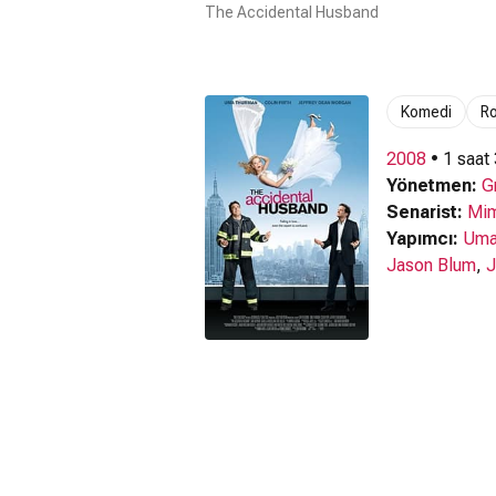
The Accidental Husband
Komedi
R
2008
• 1 saat
Yönetmen:
G
Senarist:
Mim
Yapımcı:
Uma
Jason Blum
,
J