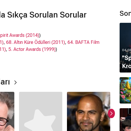
darbe indirir. Bu çok bilinçli olmayan ama yine de kötü
meyen ve buna bir cevap vermek isteyen Patrick de
Son
a Sıkça Sorulan Sorular
k üzere olduğunu öğrenince kusursuz ve unutulmaz
pirit Awards (2014)
)
1)
,
68. Altın Küre Ödülleri (2011)
,
64. BAFTA Film
11)
,
5. Actor Awards (1999)
)
04.0
''S
Kro
 Alpert
,
Ajay Naidu
, Colin Firth,
Keir Dullea
arı