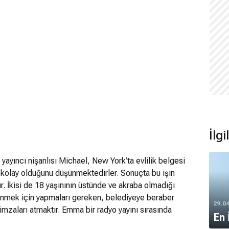
İlgi
ayıncı nişanlısı Michael, New York’ta evlilik belgesi
 kolay olduğunu düşünmektedirler. Sonuçta bu işin
r. İkisi de 18 yaşınının üstünde ve akraba olmadığı
enmek için yapmaları gereken, belediyeye beraber
29.0
imzaları atmaktır. Emma bir radyo yayını sırasında
En 
igüzel aşk reçeteleri dağıtırken Patrick Sullivan adlı