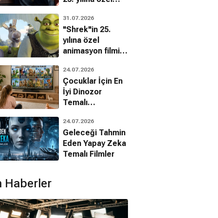
filmin
31.07.2026
bilinmeyenleri!
"Shrek"in 25.
yılına özel
lin Firth
Keir Dullea
animasyon filmin
ard Bratton
bilinmeyenleri!
24.07.2026
Çocuklar İçin En
İyi Dinozor
Temalı
Animasyon
24.07.2026
Filmleri
Geleceği Tahmin
Eden Yapay Zeka
Temalı Filmler
 Haberler