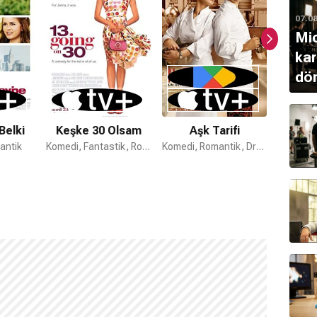
07.0
Mi
kar
dö
Belki
Keşke 30 Olsam
Aşk Tarifi
Aşk
antik
Komedi, Fantastik, Romantik
Komedi, Romantik, Dram