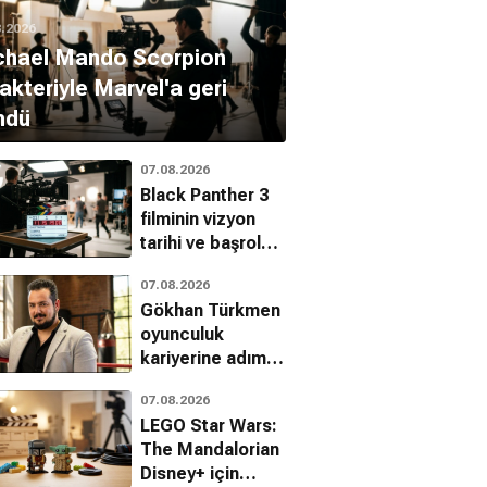
8.2026
chael Mando Scorpion
akteriyle Marvel'a geri
ndü
07.08.2026
Black Panther 3
 Çeşmesi
Aşka Yolculuk
Senden Nefret
filminin vizyon
Komedi, Fantastik, Romantik
Romantik, Komedi
Etmemin 10 Sebebi
tarihi ve başrolü
Komedi, Romantik, Dram
açıklandı
07.08.2026
Gökhan Türkmen
oyunculuk
kariyerine adım
atıyor
07.08.2026
LEGO Star Wars:
The Mandalorian
Disney+ için