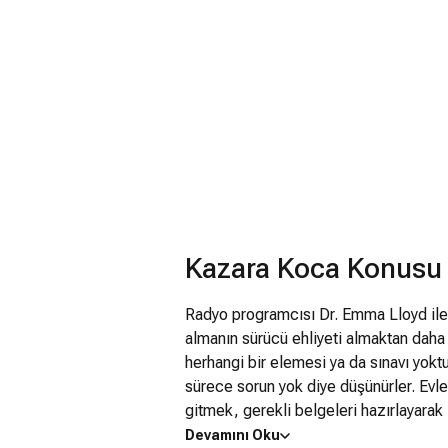
Kazara Koca Konusu
Radyo programcısı Dr. Emma Lloyd ile y
almanın sürücü ehliyeti almaktan daha
herhangi bir elemesi ya da sınavı yoktu
sürece sorun yok diye düşünürler. Evl
gitmek, gerekli belgeleri hazırlayarak 
dinleyicilerine, her zamanki gibi, geliş
Devamını Oku