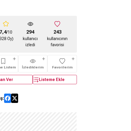
7,4
294
243
/10
328 Oy)
kullanıcı
kullanıcının
izledi
favorisi
me Listem
İzlediklerim
Favorilerim
an Ver
Listeme Ekle
ş: