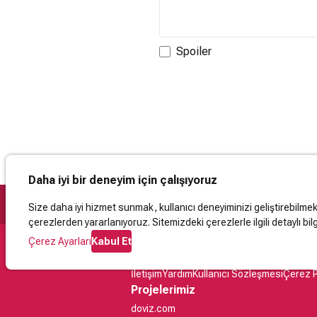
Spoiler
Daha iyi bir deneyim için çalışıyoruz
Size daha iyi hizmet sunmak, kullanıcı deneyiminizi geliştirebilmek, 
çerezlerden yararlanıyoruz. Sitemizdeki çerezlerle ilgili detaylı bilg
Çerez Ayarları
Kabul Et
Destek
İletişim
Yardım
Kullanıcı Sözleşmesi
Çerez P
Projelerimiz
doviz.com