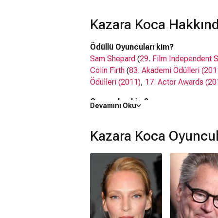
itfaiyecinin aşk hayatına öldürücü bir 
niyetli davranışın altında kalmak iste
Kazara Koca Hakkınd
okuduğu gazeteden Emma’nın evlenme
bir intikam planı tasarlar ve uygular.
Ödüllü Oyuncuları kim?
Sam Shepard
(
29. Film Independent S
Colin Firth
(
83. Akademi Ödülleri (201
Ödülleri (2011)
,
17. Actor Awards (20
Oyuncuları kim?
Devamını Oku
Uma Thurman
, Sam Shepard,
Sherman
Kazara Koca filmi nerede çekildi?
Kazara Koca Oyuncul
Kazara Koca filmi
ABD
'da çekilmiştir.
Kaç saat?
1 saat 30 dakika
IMDb puanı kaç?
5.6