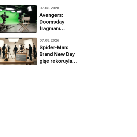
duyuruldu
07.08.2026
Avengers:
Doomsday
fragmanı
hayranları ikiye
07.08.2026
böldü
Spider-Man:
Brand New Day
gişe rekoruyla
zirveye yerleşti