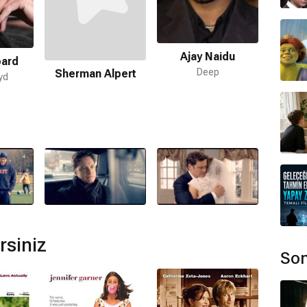
Co
Ajay Naidu
ard
ır.
Rich
Deep
Sherman Alpert
yd
mamaktadır.
uerra
,
Andrea Guerra
,
William Rexer
tarafından
ulunmamaktadır.
rsiniz
Son