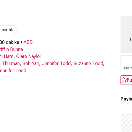
omantik
(
 30 dakika •
ABD
riffin Dunne
i Hare
,
Clare Naylor
 Thurman
,
Bob Yari
,
Jennifer Todd
,
Suzanne Todd
,
İzle
ennifer Todd
Pu
Payla