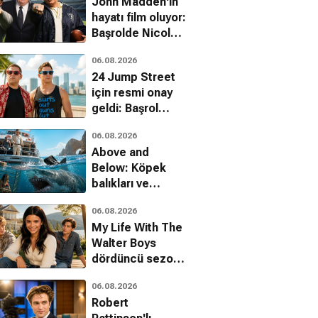
John Madden'ın
hayatı film oluyor:
Başrolde Nicolas
Cage var
06.08.2026
24 Jump Street
için resmi onay
geldi: Başrol
kadrosu dönüyor
06.08.2026
Above and
Below: Köpek
balıkları ve
uyuşturucu
06.08.2026
kartelleri karşı
Ruh
Koruyucu
Kızıl Ejder
My Life With The
karşıya
ilim, Fantastik
Aksiyon, Macera, Dram
Aksiyon, Komedi, Gerilim
Walter Boys
dördüncü sezon
onayını aldı
06.08.2026
Robert