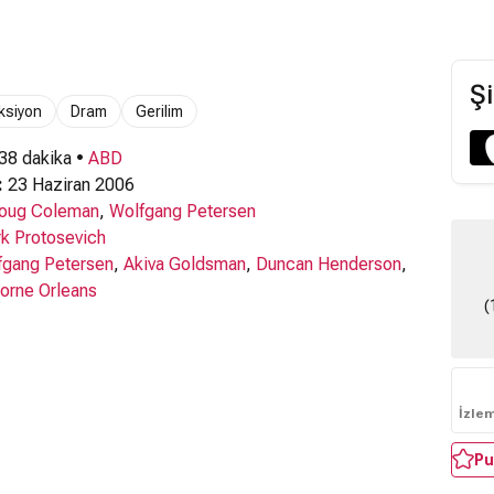
Şi
ksiyon
Dram
Gerilim
 38 dakika •
ABD
:
23 Haziran 2006
oug Coleman
,
Wolfgang Petersen
k Protosevich
fgang Petersen
,
Akiva Goldsman
,
Duncan Henderson
,
orne Orleans
(
İzle
Pu