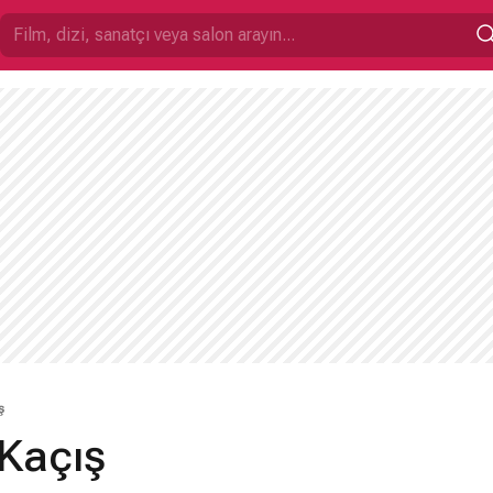
ş
Kaçış