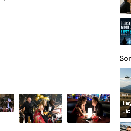
ır.
mamaktadır.
ck Bernstein
,
Fergie
,
Klaus Badelt
tarafından
Son
r mı?
filmi bulunmamaktadır.
 Ödülleri (2007)
En İyi Görsel Efektler şeklinde
06.0
Tay
Lio
scar kazanamamıştır.
l aldı mı?