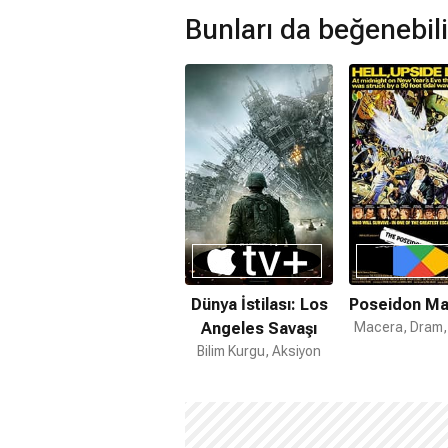
Poseidon&#039;dan Kaçış filmi hiç ö
Bunları da beğenebili
Dünya İstilası: Los
Poseidon Ma
Angeles Savaşı
Macera, Dram, 
Bilim Kurgu, Aksiyon