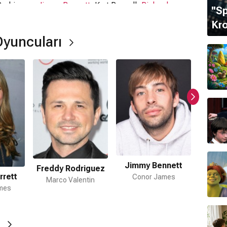
Rodriguez,
Jimmy Bennett
, Kurt Russell,
Richard
''S
Kro
Oyuncuları
rede çekildi?
lmiştir.
Jimmy Bennett
gi tür?
Freddy Rodriguez
Kur
rrett
Conor James
Marco Valentin
Rob
mes
ormda var?