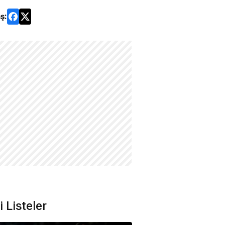
ş:
li Listeler