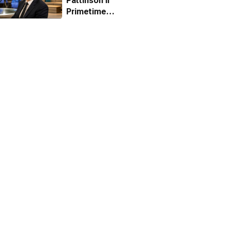
Pattinson'lı
Primetime
filminden ilk
fragman geldi