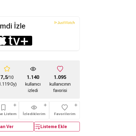
mdi İzle
7,5
1.140
1.095
/10
1.119 Oy)
kullanıcı
kullanıcının
izledi
favorisi
me Listem
İzlediklerim
Favorilerim
an Ver
Listeme Ekle