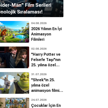
pider-Man'' Film Serileri
nolojik Sıralaması!
04.08.2026
2026 Yılının En İyi
Animasyon
Filmleri
02.08.2026
"Harry Potter ve
Felsefe Taşı"nın
25. yılına özel
filmin
31.07.2026
bilinmeyenleri!
"Shrek"in 25.
t Russell
Richard Dreyfuss
yılına özel
ert Ramsey
Richard Nelson
animasyon filmin
bilinmeyenleri!
24.07.2026
Çocuklar İçin En