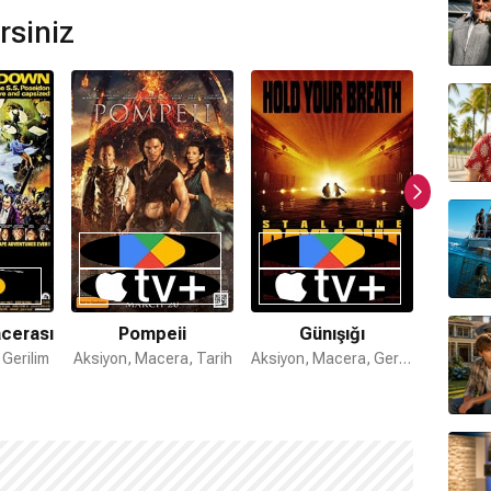
dül kazanamamıştır.
rsiniz
cerası
Pompeii
Günışığı
Gerilim
Aksiyon, Macera, Tarih
Aksiyon, Macera, Gerilim
Suç, Ger