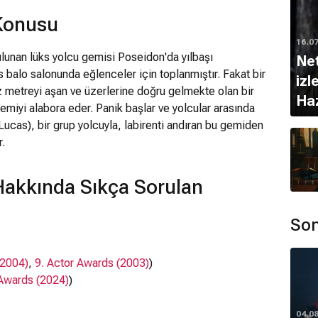
Konusu
16.0
lunan lüks yolcu gemisi Poseidon'da yılbaşı
Net
 balo salonunda eğlenceler için toplanmıştır. Fakat bir
izl
z metreyi aşan ve üzerlerine doğru gelmekte olan bir
Haz
emiyi alabora eder. Panik başlar ve yolcular arasında
cas), bir grup yolcuyla, labirenti andıran bu gemiden
r.
Hakkında Sıkça Sorulan
Son
(2004)
,
9. Actor Awards (2003)
)
 Awards (2024)
)
04.0