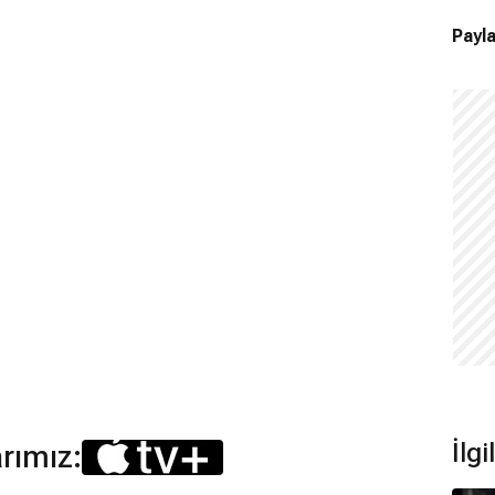
Payla
İlgi
arımız: