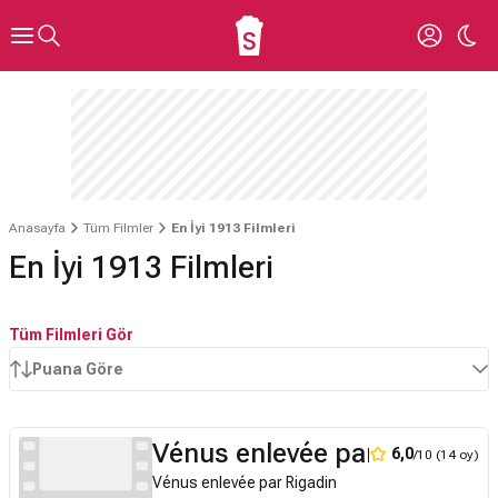
Anasayfa
Tüm Filmler
En İyi 1913 Filmleri
En İyi 1913 Filmleri
Tüm Filmleri Gör
Puana Göre
Vénus enlevée par Rigadin
6,0
/10 (14 oy)
Vénus enlevée par Rigadin