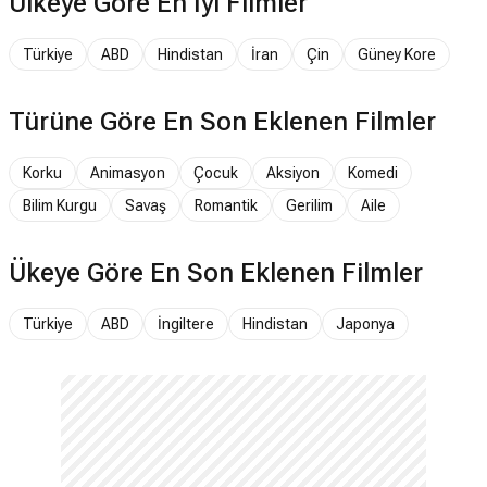
Ülkeye Göre En İyi Filmler
Türkiye
ABD
Hindistan
İran
Çin
Güney Kore
Türüne Göre En Son Eklenen Filmler
Korku
Animasyon
Çocuk
Aksiyon
Komedi
Bilim Kurgu
Savaş
Romantik
Gerilim
Aile
Ükeye Göre En Son Eklenen Filmler
Türkiye
ABD
İngiltere
Hindistan
Japonya