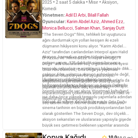
2025 • 2 saat 5 dakika • Mısır • Aksiyon,
Komedi
Yönetmen:
Adil El Arbi
,
Bilall Fallah
Oyuncular:
Karim Abdel Aziz
,
Ahmed Ezz
,
Monica Bellucci
,
Salman Khan
,
Sanjay Dutt
''
The Seven Dogs
'' filmi, tehlikeli bir uyuşturucu
ağını durdurmak için yolları kesişen iki ezeli
düşmanın hikâyesini konu alıyor. ''
Karim Abdel
Aziz''
tarafından canlandırılan Interpol ajanı Halid
Aksiyon, komedi ve gerilim türlerini bir araya
El-Azzazi ile
''Ahmed Ezz
''in hayat verdiği, “7
getiren yapım, 125 dakikalık süresi boyunca
Dogs” adlı uluslararası suç örgütünün eski üyesi
tempolu sahneleri ve sürükleyici hikâyesiyle dikkat
Ghali Abu Dawood, Orta Doğu’ya yayılması
çekiyor. Film, yalnızca aksiyon sahneleriyle değil,
planlanan ölümcül yeni bir uyuşturucuyu
Uluslararası yıldızlardan oluşan oyuncu
karakterler arasındaki gerilim ve mizahi anlarla da
engellemek için istemeden de olsa iş birliği
kadrosunda Monica Bellucci ve Sanjay Dutt gibi
izleyicilere farklı bir deneyim sunmayı hedefliyor.
yapmak zorunda kalır. İkili, küresel suç
önemli isimler de yer alıyor. Yönetmen koltuğunda
imparatorluğunu çökertmek adına yüksek riskli ve
ise daha önce yüksek tempolu yapımlarla adından
ölümcül bir operasyona atılır.
Yaklaşık 40 milyon dolarlık bütçesiyle Orta Doğu
söz ettiren Adil El Arbi ve Bilall Fallah oturuyor.
sinema tarihinin en büyük prodüksiyonlarından biri
olarak gösterilen The Seven Dogs, dev ölçekli
aksiyon sekansları ve uluslararası yapısıyla gişede
büyük ses getirmesi beklenen yapımlar arasında
yer alıyor.
Kopya Kağıdı
10,0
/10 (1 oy)