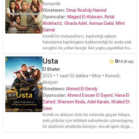
Romantik
Yönetmen:
Omar Roshdy Hamed
Oyuncular:
Maged El-Kidwani
,
Retal
Abdelaziz
,
Ghada Adel
,
Asmaa Galal
,
Mimi
Gamal
Emekli bir muhasebeci, kaybettiği aşkının
hatıralarına kapılmışken beklemediği bir anda eski
sevgilisi ile yolları kesişir. İleri yaşta yaşadıkları bu
karşılaşma derinlere gömülmüş hislerini yüzeye
Usta
çıkarır ve hayatlarını değiştirir.
0
/10 (0 oy)
El Shater
2025 • 1 saat 52 dakika • Mısır • Komedi,
Aksiyon
Yönetmen:
Ahmed El Gendy
Oyuncular:
Ahmed Essam El Sayed
,
Hana El
Zahed
,
Shereen Reda
,
Adel Karam
,
Khaled El-
Sawi
Komik ve aksiyon dolu bir ortamda geçen hikaye,
ünlü yıldızlar için tehlikeli sahnelerde uzmanlaşmış
bir dublörün etrafında dönüyor. Ancak işinin doğası
gereği, kendisini türlü bela ve sorunların içinde
buluyor.