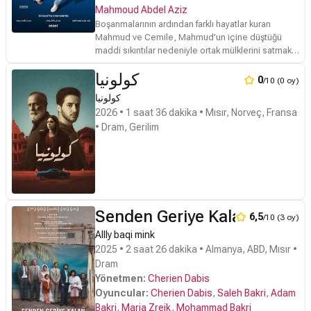
Mahmoud Abdel Aziz
Boşanmalarının ardından farklı hayatlar kuran
Mahmud ve Cemile, Mahmud’un içine düştüğü
maddi sıkıntılar nedeniyle ortak mülklerini satmak
için yeniden bir araya gelir. Niyetleri yalnızca evi
كولونيا
elden çıkarıp bir kez daha yollarını ayırmaktır;
0
/10 (0 oy)
ancak satış sürecinde peş peşe yaşanan aksilikler
كولونيا
ve yanlış anlaşılmalar, ikiliyi hiç hesaplamadıkları bir
2026 • 1 saat 36 dakika • Mısır, Norveç, Fransa
durumun ortasına sürükler.
• Dram, Gerilim
Senden Geriye Kalan
6,5
/10 (3 oy)
Allly baqi mink
2025 • 2 saat 26 dakika • Almanya, ABD, Mısır •
Dram
Yönetmen:
Cherien Dabis
Oyuncular:
Cherien Dabis
,
Saleh Bakri
,
Adam
Bakri
,
Maria Zreik
,
Mohammad Bakri