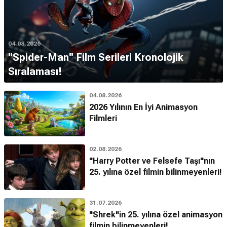
04.08.2026
''Spider-Man'' Film Serileri Kronolojik
Sıralaması!
04.08.2026
2026 Yılının En İyi Animasyon
Filmleri
02.08.2026
"Harry Potter ve Felsefe Taşı"nın
25. yılına özel filmin bilinmeyenleri!
31.07.2026
"Shrek"in 25. yılına özel animasyon
filmin bilinmeyenleri!