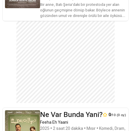
Bir anne, Batı Şeria’daki bir protestoda yer alan
oğlunun geçmişine dönüp bakar. Böylece annenin
gözünden umut ve direnişle örülü bir aile öyküsü
doğar.
Ne Var Bunda Yani?
0
/10 (0 oy)
Feeha Eh Yaani
2025 • 2 saat 20 dakika • Mısır • Komedi, Dram,