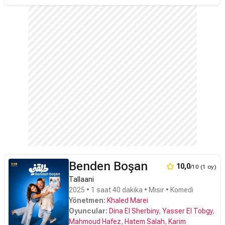
sıra dışı bir aşk filizlenir.
Benden Boşan
10,0
/10 (1 oy)
Tallaani
2025 • 1 saat 40 dakika • Mısır • Komedi
Yönetmen:
Khaled Marei
Oyuncular:
Dina El Sherbiny
,
Yasser El Tobgy
,
Mahmoud Hafez
,
Hatem Salah
,
Karim