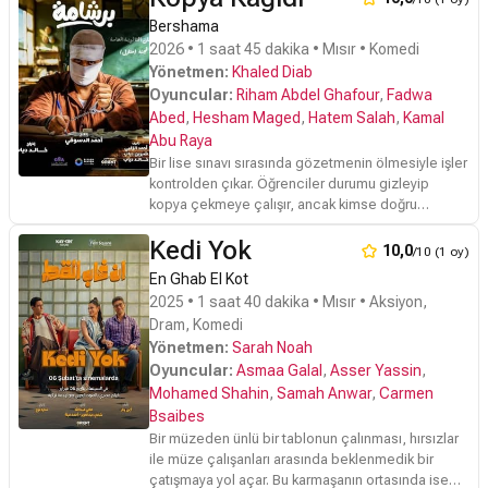
Bershama
2026 • 1 saat 45 dakika • Mısır • Komedi
Yönetmen:
Khaled Diab
Oyuncular:
Riham Abdel Ghafour
,
Fadwa
Abed
,
Hesham Maged
,
Hatem Salah
,
Kamal
Abu Raya
Bir lise sınavı sırasında gözetmenin ölmesiyle işler
kontrolden çıkar. Öğrenciler durumu gizleyip
kopya çekmeye çalışır, ancak kimse doğru
cevapları bilmemektedir. Kurallara takık bir inek
Kedi Yok
öğrenci, belediye başkanının oğlu, bir dansçı, 60
10,0
/10 (1 oy)
yaşında bir kadın ve eski bir mahkûmun absürt
En Ghab El Kot
planlar ve giderek büyüyen bir kaosun içinde
2025 • 1 saat 40 dakika • Mısır • Aksiyon,
yolları kesişir.
Dram, Komedi
Yönetmen:
Sarah Noah
Oyuncular:
Asmaa Galal
,
Asser Yassin
,
Mohamed Shahin
,
Samah Anwar
,
Carmen
Bsaibes
Bir müzeden ünlü bir tablonun çalınması, hırsızlar
ile müze çalışanları arasında beklenmedik bir
çatışmaya yol açar. Bu karmaşanın ortasında ise