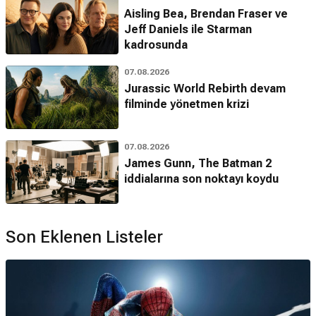
Aisling Bea, Brendan Fraser ve
Jeff Daniels ile Starman
kadrosunda
07.08.2026
Jurassic World Rebirth devam
filminde yönetmen krizi
07.08.2026
James Gunn, The Batman 2
iddialarına son noktayı koydu
Son Eklenen Listeler