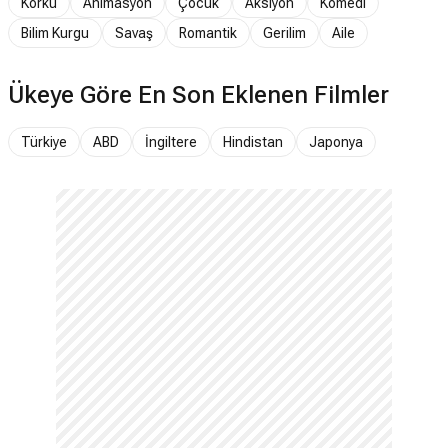
Korku
Animasyon
Çocuk
Aksiyon
Komedi
Bilim Kurgu
Savaş
Romantik
Gerilim
Aile
Ükeye Göre En Son Eklenen Filmler
Türkiye
ABD
İngiltere
Hindistan
Japonya