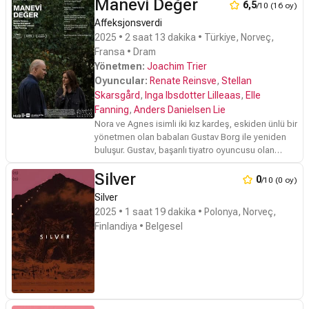
Manevi Değer
6,5
/10 (16 oy)
Affeksjonsverdi
2025 • 2 saat 13 dakika • Türkiye, Norveç,
Fransa • Dram
Yönetmen:
Joachim Trier
Oyuncular:
Renate Reinsve
,
Stellan
Skarsgård
,
Inga Ibsdotter Lilleaas
,
Elle
Fanning
,
Anders Danielsen Lie
Nora ve Agnes isimli iki kız kardeş, eskiden ünlü bir
yönetmen olan babaları Gustav Borg ile yeniden
buluşur. Gustav, başarılı tiyatro oyuncusu olan
Nora'ya kendisini yeniden sektöre döndüreceğini
Silver
umduğu, ailelerinden ilham alan filminde başrol
0
/10 (0 oy)
oynamasını teklif eder. Nora'nın teklifi
Silver
reddetmesinden kısa süre sonra babasının rolünü
2025 • 1 saat 19 dakika • Polonya, Norveç,
hevesli genç bir Hollywood yıldızına verdiğini
Finlandiya • Belgesel
öğrenir. İki kız kardeş bir anda babalarıyla olan
karmaşık ilişkileriyle yüzleşmek zorunda kalır.