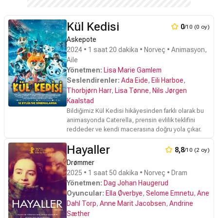
Kül Kedisi
0
/10 (0 oy)
Askepote
2024 • 1 saat 20 dakika • Norveç • Animasyon,
Aile
Yönetmen:
Lisa Marie Gamlem
Seslendirenler:
Ada Eide
,
Eili Harboe
,
Thorbjørn Harr
,
Lisa Tønne
,
Nils Jørgen
Kaalstad
Bildiğimiz Kül Kedisi hikâyesinden farklı olarak bu
animasyonda Caterella, prensin evlilik teklifini
reddeder ve kendi macerasına doğru yola çıkar.
Hayaller
8,8
/10 (2 oy)
Drømmer
2025 • 1 saat 50 dakika • Norveç • Dram
Yönetmen:
Dag Johan Haugerud
Oyuncular:
Ella Øverbye
,
Selome Emnetu
,
Ane
Dahl Torp
,
Anne Marit Jacobsen
,
Andrine
Sæther