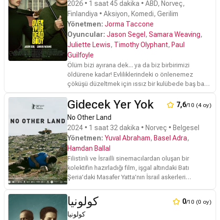
2026 • 1 saat 45 dakika • ABD, Norveç,
Finlandiya • Aksiyon, Komedi, Gerilim
Yönetmen:
Jorma Taccone
Oyuncular:
Jason Segel
,
Samara Weaving
,
Juliette Lewis
,
Timothy Olyphant
,
Paul
Guilfoyle
Ölüm bizi ayırana dek... ya da biz birbirimizi
öldürene kadar! Evliliklerindeki o önlenemez
çöküşü düzeltmek için ıssız bir kulübede baş başa
kalan bir çift, aslında birbirlerinin sonunu
Gidecek Yer Yok
hazırlamak için doğru zamanı beklemektedir.
7,6
/10 (4 oy)
Sevginin yerini saf bir nefrete ve yaratıcı cinayet
No Other Land
planlarına bıraktığı bu tehlikeli tatilde, her bir jest
2024 • 1 saat 32 dakika • Norveç • Belgesel
ve her bir gülümseme ölümcül bir tuzağın
Yönetmen:
Yuval Abraham
,
Basel Adra
,
habercisidir. Kimin daha hızlı, kimin daha acımasız
Hamdan Ballal
olduğunu sorgulatan; gerilim dozu yüksek,
klostrofobik bir ölüm kalım savaşı.
Filistinli ve İsrailli sinemacılardan oluşan bir
kolektifin hazırladığı film, işgal altındaki Batı
Şeria’daki Masafer Yatta’nın İsrail askerleri
tarafından yıkımını ve Filistinli aktivist Basel ile
İsrailli gazeteci Yuval arasında gelişen dayanışmayı
كولونيا
0
/10 (0 oy)
anlatıyor.
كولونيا