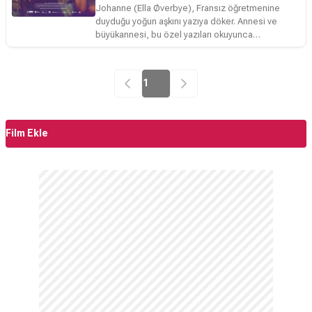
Johanne (
Ella Øverbye
), Fransız öğretmenine
duyduğu yoğun aşkını yazıya döker. Annesi ve
büyükannesi, bu özel yazıları okuyunca
içeriğinden dehşete düşseler de Johanne'in
kalemine ve hikayenin etkileyiciliğine hayranlık
duyarlar. Johanne, idealize ettiği romantizm ile
1
gerçeklik arasındaki çizgide dengeyi bulmaya
çalışırken kendini öğrenecek; aşk ve cinsellik gibi
duyguları derinlemesine keşfedecektir.
Film Ekle