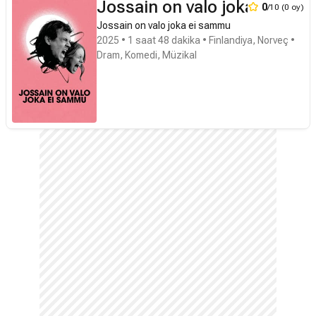
Jossain on valo joka ei sa
0
/10 (0 oy)
Jossain on valo joka ei sammu
2025 • 1 saat 48 dakika • Finlandiya, Norveç •
Dram, Komedi, Müzikal