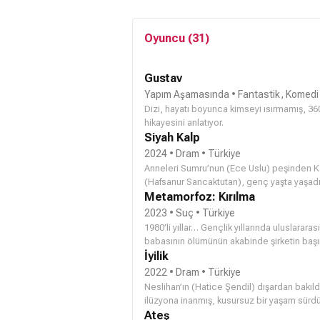
Oyuncu (31)
Gustav
Yapım Aşamasında
• Fantastik, Komedi 
Dizi, hayatı boyunca kimseyi ısırmamış, 360
hikayesini anlatıyor.
Siyah Kalp
2024 • Dram • Türkiye
Anneleri Sumru’nun (
Ece Uslu
) peşinden K
(
Hafsanur Sancaktutan
), genç yaşta yaşadık
serüvenlerini ele alıyor.
Metamorfoz: Kırılma
2023 • Suç • Türkiye
1980’li yıllar… Gençlik yıllarında uluslara
babasının ölümünün akabinde şirketin baş
noktadan itibaren tam anlamıyla bir kapita
İyilik
2022 • Dram • Türkiye
Neslihan’ın (Hatice Şendil) dışardan bakıld
ilüzyona inanmış, kusursuz bir yaşam sürd
(İsmail Demirci) onu uzun zamandır aldattı
Ateş