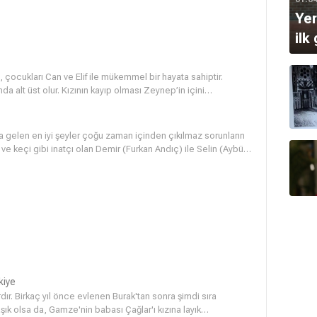
nden oynar ve Neslihan doğruyu yanlışı, iyiyi kötüyü yeniden
Yer
kalır ki yeniden ayağa kalkıp, kendi için, ailesi için,
ilk
, çocukları Can ve Elif ile mükemmel bir hayata sahiptir.
nda alt üst olur. Kızının kayıp olması Zeynep’in içini
n etrafında bir sır perdesi olduğunu öğrenir.
za gelen en iyi şeyler çoğu zaman içinden çıkılmaz sorunların
 ve keçi gibi inatçı olan Demir (Furkan Andıç) ile Selin (Aybüke
yetmezmiş gibi birinin çalıştığı şirkete, diğerinin yönetici
kılmaz bir hal alacaktır.
kiye
ır. Birkaç yıl önce evlenen Burak'tan sonra şimdi sıra
şık olsa da, Gamze'nin babası Çağlar'ı kızına layık