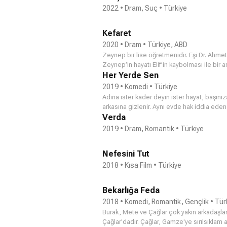
Kutlubey). Üstüne bastığı bütün taşlar yeri
2022 • Dram, Suç • Türkiye
sorgulamak, yeniden anlamlandırmak zorunda 
çocukları için mücadele edebilsin…
Kefaret
2020 • Dram • Türkiye, ABD
Zeynep bir lise öğretmenidir. Eşi Dr. Ahmet
Zeynep’in hayatı Elif’in kaybolması ile bir a
parçalarken, aslında ailesi ve arkadaşlarını
Her Yerde Sen
2019 • Komedi • Türkiye
Adına ister kader deyin ister hayat, başını
arkasına gizlenir. Aynı evde hak iddia eden
Pusat) birlikte yaşamak zorunda kalır. Bu da 
Verda
olarak gelmesiyle birlikte olaylar içinden çı
2019 • Dram, Romantik • Türkiye
Nefesini Tut
2018 • Kısa Film • Türkiye
Bekarlığa Feda
2018 • Komedi, Romantik, Gençlik • Tür
Burak, Mete ve Çağlar çok yakın arkadaşlard
Çağlar'dadır. Çağlar, Gamze'ye sırılsıklam a