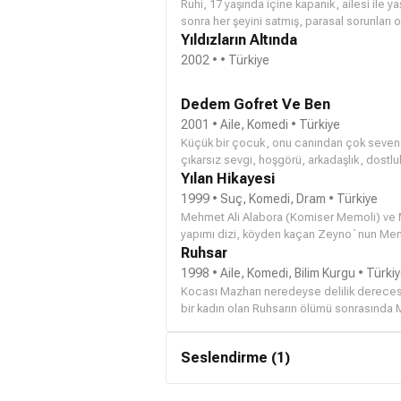
Ruhi, 17 yaşında içine kapanık, ailesi ile y
sonra her şeyini satmış, parasal sorunları ol
Bodrum otobüsünde kesişir.Yolculukları sı
Yıldızların Altında
hırsızlıktan sonra Bodrum Karakolu’na gider
2002 • • Türkiye
yapmaktadır. Beraber O’nu aramaya başlarl
devreye girer. Ümit’ in oğlu Timur’un, bura
Dedem Gofret Ve Ben
söyleyince, ikili Zagor’un pansiyonuna yerleş
yükleyip durur. İlerleyen zamanlarda Zeynep
2001 • Aile, Komedi • Türkiye
problemli insanların durağı olan bu pansiyo
Küçük bir çocuk, onu canından çok seven d
değişmeye başlayacaktır.
çıkarsız sevgi, hoşgörü, arkadaşlık, dostluk
çocuğun haylazlığını, dedesinin sevgisini 
Yılan Hikayesi
birleştiren Dedem, Gofret ve Ben, yaşam koş
1999 • Suç, Komedi, Dram • Türkiye
insanların aymazlığını anlatıyor. Dizide 
Mehmet Ali Alabora (Komiser Memoli) ve
ve yürekli bir dedenin gönül duvarına çarpı
yapımı dizi, köyden kaçan Zeyno`nun Memoli
anlatıyor.
Ruhsar
1998 • Aile, Komedi, Bilim Kurgu • Türki
Kocası Mazharı neredeyse delilik derecesinde kıskanan R
bir kadın olan Ruhsarın ölümü sonrasında Mazhar hayata küser. Ancak hayat devam etmektedir ve
Mazhar yavaş yavaş normal yaşantısına döner. Sevgili karısına olan aşkını da yavaş yavaş maziye
gömecekken Ruhsar sadece Mazharın görebileceği bir hayalet
Seslendirme (1)
birdenbire yeniden hayatına giren Ruhsarı kolaylıkla kabullenir ama çevresine de bunu hissettirmemek
zorundadır. Çünkü Ruhsarı sadece Mazhar görebilmekte
dünyadan bu dünyaya bir hayalet olarak yeniden merhaba diyen Ruhsarsa kıskançlıkları