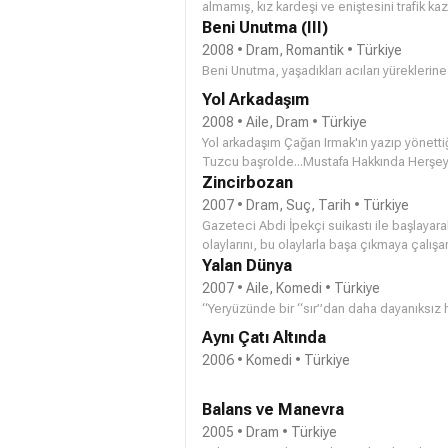
almamış, kız kardeşi ve eniştesini trafik
düşüyor ortalarına.”Durun!” diyor.”Kocam Yuh
kalmasıyla yerleşik bir hayata geçen Samim, 
Beni Unutma (III)
aşktır Esma ile Mustafa'nın aşkı.Yine de her
oturmaya başlar.. Samim’in gemiden arkadaş
kaçarak hayatını tehlikeye atmasına dayan
2008 • Dram, Romantik • Türkiye
planladığını düşünür.. Ama hayat siz plan 
koşullarEsma ile Mustafa’nın aşkından daha
Beni Unutma, yaşadıkları acıları yüreklerine 
Ahsen’in izini sürer.. Sonunda İstanbul’a gel
gerekecektir…
Yol Arkadaşım
İstanbul’da tanıdığı tek bir kişi vardır: S
ilk aşk Ahsen! Ali iki aşk arasında bildiği h
2008 • Aile, Dram • Türkiye
gürültü, neşe eğlence son hız devam etmek
Yol arkadaşım Çağan Irmak'ın yazıp yönettiğ
çalışmaktadır..
Tuzcu başrolde...Mustafa Hakkında Herşey, 
Çıkmazı, Çemberimde Gül Oya gibi sevilen 
Zincirbozan
şirketi SİS Yapım ile yeni bir dizi projesi 
2007 • Dram, Suç, Tarih • Türkiye
kaybettikten sonra kendisine çok düşkün o
Gazeteci Abdi İpekçi suikastı ile başlayar
büyütülmüştüAyla’nın (Özge Özberk) evliliği
olaylarını, bu olaylarla başa çıkmaya çalışa
girecek ve kızı Eylül’ü de alan Ayla bir süre
sürgüne gönderilişlerini ve o süreçte yaş
Yalan Dünya
dönüş Ayla için, arasının bozuk olduğu “a
yönleriyle yansıtıyor.
2007 • Aile, Komedi • Türkiye
en önemlisi “kendisi”yle bir çatışma yarata
“Yeryüzünde bir “sır”dan daha dayanıksız 
Aynı Çatı Altında
2006 • Komedi • Türkiye
Balans ve Manevra
2005 • Dram • Türkiye