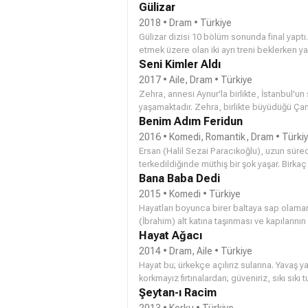
görmemektedir. Gamze'nin babası Timur B
Gülizar
olan bir bekarlığa veda partisi düzenler. Fa
2018 • Dram • Türkiye
Gülizar dizisi 10 bölüm sonunda final yaptı.
etmek üzere olan iki ayrı treni beklerken yaş
yıkılsa şarkı söylemekten vazgeçmeyecek, 
Seni Kimler Aldı
Gülizar düne kadar varlığını bilmediği bir a
2017 • Aile, Dram • Türkiye
Gülizar’ın üvey kız kardeşi ile 16 yaşından b
Zehra, annesi Aynur'la birlikte, İstanbul'un
herkesin, büyükbaş ve küçükbaş hayvanların,
yaşamaktadır. Zehra, birlikte büyüdüğü Çamay
yemyeşil çayırların bile huzurunu kaçıracakt
duygularını fark eder. Fakat bu aşkın önünd
Benim Adım Feridun
herkesin öldü bildiği Zehra'nın ablası Cere
2016 • Komedi, Romantik, Dram • Türki
ailesine sonra ilgisi olan herkese yöneltir.
Ersan (Halil Sezai Paracıkoğlu), uzun süred
Cahide, Barış'ı sadece Zehra'dan değil, am
terkedildiğinde müthiş bir şok yaşar. Birk
için bıçakları bilemektedir. Aşklarını korum
kabullenir, ancak aşk acısı alışkın olduğu 
Bana Baba Dedi
olduğunu öğrenmiş olan Ceren'in intikamın
çalışır. Erdek'te çocukluğunu geçirdiği yer
2015 • Komedi • Türkiye
düğüne giderek kafa dağıtmak ister. Ancak
Hayatları boyunca birer baltaya sap olamam
oğlu Feridun'la karıştırır. Bir anda tüm ai
(İbrahim) alt katına taşınması ve kapılarını
niyetlenir, ancak damadın kuzeni Hayal'e (B
buldukları olayları anlatıyor.
Hayat Ağacı
daha Feridun gibi davranmasını gerektirece
2014 • Dram, Aile • Türkiye
Hayat bu; ürkekçe açılırız sularına. Yavaş y
korkmayız fırtınalardan; güveniriz, sıkı sıkı
ustası olduğu ayakkabı dükkanına. Etrafında
Şeytan-ı Racim
Baba yadigarı dükkanı oğlu Murat’la (Fikret 