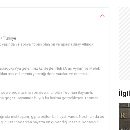
• Türkiye
 yaşında ve sosyal fobisi olan bir vampirin (
Giray Altınok
)
apadokya’ya gelen ikiz kardeşler Nuh (
Aras Aydın
) ve Melek’in
ları terk edilmenin yarattığı derin yaraları ve dramatik
İlg
rası çevrelerce tanınan bir devrimci olan Teoman Bayramlı;
ına geçer. Hayatında büyük bir kırılma gerçekleşen Teoman bu
liste dönüşür…
ığında muhteşem, gıpta edilen bir hayatı vardır. Neslihan da bu
üğünü zannederken hayatta en güvendiği insanın, kocasının
ğını öğrenir. Üstelik de kardeşi yerine koyduğu Damla’yla (Sera
01.0