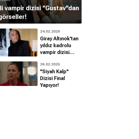
li vampir dizisi "Gustav"dan
 görseller!
24.02.2026
Giray Altınok'tan
yıldız kadrolu
vampir dizisi
geliyor!
26.02.2025
"Siyah Kalp"
Dizisi Final
Yapıyor!