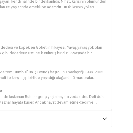
aşayan, kendi halinde bir delikanlıdır. Nihat, karısının ölümünden
an 65 yaşlarında emekli bir adamdır. Bu iki kişinin yolları
rasında hiç konuşmayan Ruhi ve Nihat, başlarına gelen
ler. Nihat’ ın kardeşi Ümit, Bodrum’ da yaşamakta ve teknecilik
ar. Tam bulamayacaklarını sandıkları bir anda Kamyoncu Ali
da, bir pansiyonda kaldığını ve onlara yardım edebileceğini
ir. Timur sorunlu bir tiptir, sıkıntılarını sevgilisi Zeynep’e
 ve Ruhi arasında bir arkadaşlık başlar.Birbirinden ilgisiz ve
nda, Tekneci Ümit’in fikirleriyle, herkes yavaş yavaş
edesi ve köpekleri Gofret'in hikayesi. Yavaş yavaş yok olan
 gibi değerlerin üstüne kurulmuş bir dizi. 6 yaşında bir
ve çocuklarından ayrı kalmış bir ana-babanın özlemini
ullarını iyileştirmek için kendilerini yok olma sürecine sokan
günümüzün acımasız sosyolojik ve ekonomik gerçekleri, hümanist
 Meltem Cumbul`un (Zeyno) başrolünü paylaştığı 1999-2002
yor.
 ile karşılaşıp birlikte yaşadığı olağanüstü maceralar
ye
uhsar genç yaşta hayata veda eder. Deli dolu
 kadın olarak ortaya çıkıverir. Mazhar
 ve sadece o onunla konuşabilmektedir. Öbür
yla Mazharın