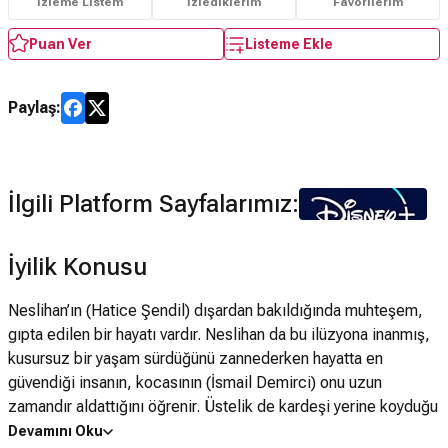
İzleme Listem
İzlediklerim
Favorilerim
Puan Ver
Listeme Ekle
Paylaş:
İlgili Platform Sayfalarımız:
İyilik Konusu
Neslihan’ın (Hatice Şendil) dışardan bakıldığında muhteşem,
gıpta edilen bir hayatı vardır. Neslihan da bu ilüzyona inanmış,
kusursuz bir yaşam sürdüğünü zannederken hayatta en
güvendiği insanın, kocasının (İsmail Demirci) onu uzun
zamandır aldattığını öğrenir. Üstelik de kardeşi yerine koyduğu
Damla’yla (Sera Kutlubey). Üstüne bastığı bütün taşlar yerinden
Devamını Oku