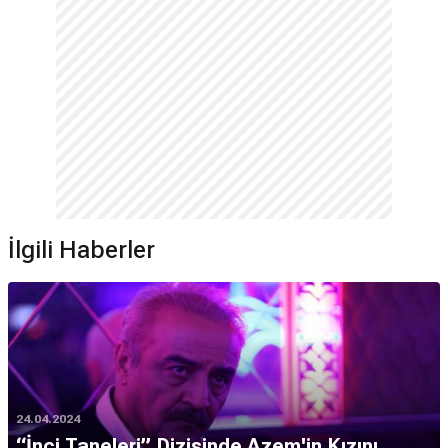
İlgili Haberler
24.04.2024
“İnci Taneleri” Dizisinde Azem'in Kızını