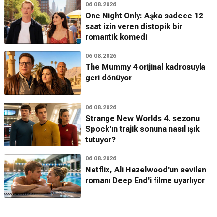
06.08.2026
One Night Only: Aşka sadece 12
saat izin veren distopik bir
romantik komedi
06.08.2026
The Mummy 4 orijinal kadrosuyla
geri dönüyor
06.08.2026
Strange New Worlds 4. sezonu
Spock'ın trajik sonuna nasıl ışık
tutuyor?
06.08.2026
Netflix, Ali Hazelwood'un sevilen
romanı Deep End'i filme uyarlıyor