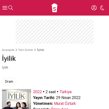
Anasayfa
Tüm Diziler
İyilik
İyilik
İyilik
Dram
2022
• 2 saat •
Türkiye
Yayın Tarihi:
29 Nisan 2022
Yönetmen:
Murat Öztürk