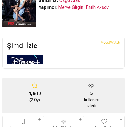
Senarist:
Özge Aras
Yapımcı:
Merve Girgin
,
Fatih Aksoy
Şimdi İzle
4,8
5
/10
(2 Oy)
kullanıcı
izledi