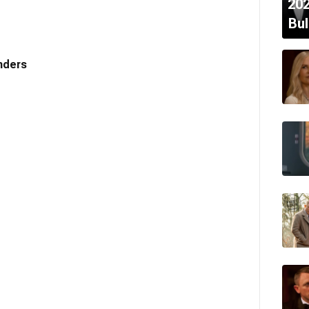
202
Bul
nders