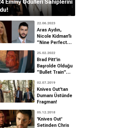
4 Emmy Ödülleri Sahiplerini
du!
22.06.2023
Aras Aydın,
Nicole Kidman’lı
“Nine Perfect
Strangers”
25.02.2022
Dizisinde!
Brad Pitt’in
Başrolde Olduğu
“Bullet Train”
Filminden Kısa
02.07.2019
Fragman Geldi!
Knives Out’tan
Dumanı Üstünde
Fragman!
05.12.2018
'Knives Out'
Setinden Chris