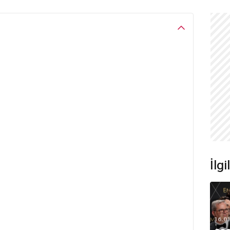
İlg
16.0