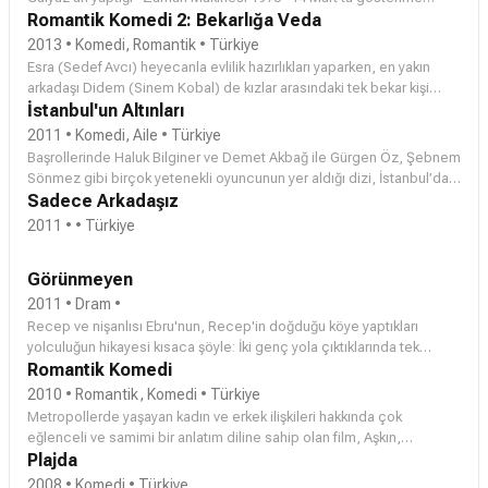
girecek. Başrollerinde başarılı komedi oyuncusu Gürgen Öz ve
Romantik Komedi 2: Bekarlığa Veda
güzel oyuncu Seda Bakan’ın oynadığı film bir anda kendisini 1973’te
2013 • Komedi, Romantik • Türkiye
bulan Tolga’nın başından geçen olayları ele alıyor. Sinemaseverler
Esra (Sedef Avcı) heyecanla evlilik hazırlıkları yaparken, en yakın
filmde 70’li yıllardaki İstanbul ve o dönem yaşayan insanların keyifli
arkadaşı Didem (Sinem Kobal) de kızlar arasındaki tek bekar kişi
hayat hikayelerine tanıklık edecek.
olarak kalmaktan dolayı panikler ve sevgilisi Cem'i(Engin Altan
İstanbul'un Altınları
Düzyatan) evliliğe ikna etmek için çeşitli taktikler uygulamaya başlar.
2011 • Komedi, Aile • Türkiye
Didem evlenme teklifi beklerken, Cem yeni filminde başrol oynadığı
Başrollerinde Haluk Bilginer ve Demet Akbağ ile Gürgen Öz, Şebnem
Gözde'yle (Özge Ulusoy) tanışır ve filmine konsantre olur. Bunun
Sönmez gibi birçok yetenekli oyuncunun yer aldığı dizi, İstanbul’da
üzerine kıskançlık krizlerine giren Didem, Cem'i yakın takibe alır. Bu
25 senelik karısı Ayten’le birlikte yaşadığı apartmanı dış tehlikelerden
Sadece Arkadaşız
takip esnasında erkeklerin Antalya "Adam&Eve Otel"de bekarlığa
korumaya kararlı Reşat Altın’ın, maddi imkansızlıklar nedeniyle evine
2011 • • Türkiye
veda partisinde olduklarını öğrenir. Böylece komik ve romantik bir
yerleşen kızı Ayşegül ve asi damadı Caner ve apartman sakinleriyle
macera başlar. Kızlar erkeklerin bekarlığa veda partisinde neler
yaşadığı çekişmeleri, çatışmaları anlatır.
yaptıklarını görmek için oryantal kılığında otele sızarlar.
Görünmeyen
2011 • Dram •
Recep ve nişanlısı Ebru'nun, Recep'in doğduğu köye yaptıkları
yolculuğun hikayesi kısaca şöyle: İki genç yola çıktıklarında tek
bildikleri, evlilik kararlarını paylaşacakları ufak bir aile ziyaretine
Romantik Komedi
gittikleridir. Birbirlerine duydukları sevgiyle gözlerine "görünmeyen"
2010 • Romantik, Komedi • Türkiye
bütün farklılıkları günyüzüne çıkaracak bu yolculuk, ikisini de biraz
Metropollerde yaşayan kadın ve erkek ilişkileri hakkında çok
tedirgin ederken tarih ve kader, onlara beklediklerinin çok ötesinde
eğlenceli ve samimi bir anlatım diline sahip olan film, Aşkın,
bir sürpriz hazırlamıştır. 1936'da Ebru ve Recep'in ailelerinin aynı
dostluğun, arkadaşlığın, ve insanların içinde bulunduğu şehir
Plajda
topraklar üzerinde karşılaştığı, dedelerinin o dönemin önemli bir
yaşamının, hayattaki yerini vurgulayacak.
2008 • Komedi • Türkiye