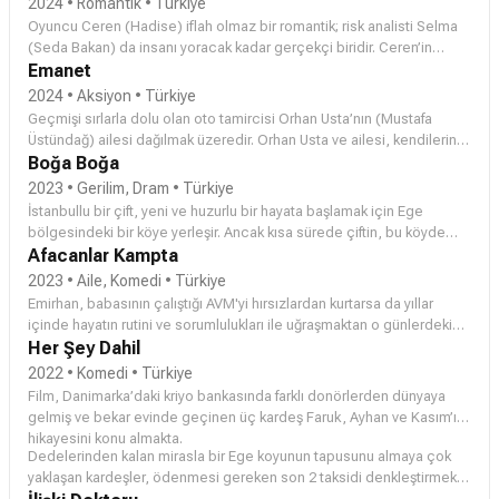
2024 • Romantik • Türkiye
Oyuncu Ceren (
Hadise
) iflah olmaz bir romantik; risk analisti Selma
(
Seda Bakan
) da insanı yoracak kadar gerçekçi biridir. Ceren’in
doğru erkeği bulmak için mantıklı düşünmeye, Selma’nın ise
Emanet
duygularını serbest bırakmaya ihtiyacı vardır. İlişkilere bambaşka
2024 • Aksiyon • Türkiye
açılardan bakan ve zıt karakterde olan bu iki kadın bir karar verir ve
Geçmişi sırlarla dolu olan oto tamircisi Orhan Usta’nın (
Mustafa
hikâye işte tam bu noktada başlar.
Üstündağ
) ailesi dağılmak üzeredir. Orhan Usta ve ailesi, kendilerine
ait olmayan bir "emanet"i korumaları gerektiğinde her şeylerini
Boğa Boğa
kaybetseler de birbirlerine kavuşacakları yirmi dört saatlik bir sürece
2023 • Gerilim, Dram • Türkiye
girerler.
İstanbullu bir çift, yeni ve huzurlu bir hayata başlamak için Ege
bölgesindeki bir köye yerleşir. Ancak kısa sürede çiftin, bu köyde
pek çok düşmanı olduğu ortaya çıkar.
Afacanlar Kampta
2023 • Aile, Komedi • Türkiye
Emirhan, babasının çalıştığı AVM'yi hırsızlardan kurtarsa da yıllar
içinde hayatın rutini ve sorumlulukları ile uğraşmaktan o günlerdeki
dostluk ve macera ruhunu unutmuştur. Fakat dedesi Saffet'in şehir
Her Şey Dahil
dışında işletmecisi olduğu çocuk kampında geçirdiği yaz tatili,
2022 • Komedi • Türkiye
hayatında hiç tahmin etmediği bir dönüm noktası olur. Beldeye kamp
Film, Danimarka’daki kriyo bankasında farklı donörlerden dünyaya
yapmak için gelen Amerikalı belgesel ekibinin ajan olduğu ortaya
gelmiş ve bekar evinde geçinen üç kardeş Faruk, Ayhan ve Kasım’ın
çıktığındaysa Emirhan ve diğer çocuklar için asıl macera başlar.
hikayesini konu almakta.
Dedelerinden kalan mirasla bir Ege koyunun tapusunu almaya çok
yaklaşan kardeşler, ödenmesi gereken son 2 taksidi denkleştirmek
için koyda bir tatil köyü açmaya karar verir. Kardeşler bu proje için