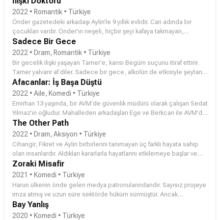
İlişki Doktoru
seferber olurken, Faruk tesadüfen tanıştığı yazar Fulden’e de açılışa
2022 • Romantik • Türkiye
gelmesini söyler. Organik ve doğal bir tatilin hayalini kuran müşteriler
Önder gazetedeki arkadaşı Aylin’le 9 yıllık evlidir. Can adında bir
koya geldiklerinde hiçbir şeyin vaat edildiği gibi olmadığını görünce
çocukları vardır. Önder’in neşeli, hiçbir şeyi kafaya takmayan,
işler sarpa sarar. Faruk ve Fulden arasında yaşanacak olaylar bütün
kafasına göre davranan hallerine aşık olan Aylin, evlendikten sonra
Sadece Bir Gece
bu karmaşaya tuz biber ekecektir.
onu evlilik ve aile sorumluluğu almamakla suçlamaya başlamıştır. Evi
2022 • Dram, Romantik • Türkiye
kira olan, arabası sürekli arıza yapan Önder, Aylin’in istediği
Bir gecelik ilişki yaşayan Tamer'e, karısı Begüm suçunu itiraf ettirir.
ekonomik stabiliteyi bir türlü yaratamamaktadır. Önder’in 10. evlilik
Tamer yalvarır af diler. Sadece bir gece, alkolün de etkisiyle şeytana
yıldönümleri için hazırladığı sürpriz partide Aylin ayrılmak istediğini
uyduğunu, hala karısına aşık olduğunu söyler. Begüm onu affetmesi
Afacanlar: İş Başa Düştü
söyler ve Önder yıkılır, Aylin’e kendini affettiremez. Her zaman en
karşılığında bir şart öne sürer. Aynı şeyi o da yapacaktır tıpkı Tamer
2022 • Aile, Komedi • Türkiye
büyük destekçisi olan Özgür ilişkilerini kullanarak onu önemli TV
gibi, Sadece bir gece… Kabul ederse evlilikleri devam edecek,
Emirhan 13 yaşında, bir AVM’de güvenlik müdürü olarak çalışan Sedat
şovlarına çıkarır ve Önder bir anda tanınmaya başlar. Önder’ın o hiç
etmezse ayrılacaktır. Bir aşk için en zor sınav onları beklemektedir…
Yılmaz’ın oğludur. Mahalleden arkadaşları Ege ve Berkcan ile AVM’de
satmayan kitabı yeni baskılar yapar. TV programlarından davet alır.
bir gece geçirip VR oyunları oynama hayali kurmaktadır. Bu sıra da
The Other Path
Kitapları sattıkça parlak teklifler alır ve kaderi dönmeye başlar…
AVM’de sergilenecek ünlü bir heykeli de merak etmektedir. Emirhan
2022 • Dram, Aksiyon • Türkiye
erkenden kalkar, babasına destek olmak için AVM yolunu tutar. Bir
Cihangir, Fikret ve Aylin birbirlerini tanımayan üç farklı hayata sahip
talihsizlik sonucu babası gece nöbetine kalır ve Emirhan
olan insanlardır. Aldıkları kararlarla hayatlarını etkilemeye başlar ve
arkadaşlarını oraya davet edip durumu fırsata çevirmeye karar verir. O
hayatlarında beklenmedik sonuçlar ortaya çıkar.
Zoraki Misafir
gece iki hırsız heykeli çalmak için AVM’ye gizlice girince işler karışır.
2021 • Komedi • Türkiye
Bundan sonrası kendilerine Bisikletli Çılgınlar diyen 5 afacan
Harun ülkenin önde gelen medya patronularındandır. Sayısız projeye
arkadaşın macera dolu saatlerine dönüşür.
imza atmış ve uzun süre sektörde hüküm sürmüştür. Ancak
programlarının izlenme oranlarının düşmesiyle uygun bir fiyata yurt
Bay Yanlış
dışından son bir format satın alır. Amacı tekrar zirveye oynamaktır.
2020 • Komedi • Türkiye