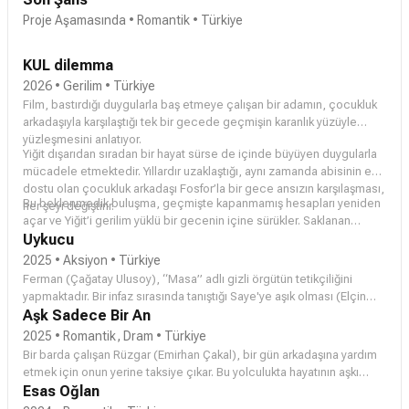
Proje Aşamasında
• Romantik • Türkiye
KUL dilemma
2026 • Gerilim • Türkiye
Film, bastırdığı duygularla baş etmeye çalışan bir adamın, çocukluk
arkadaşıyla karşılaştığı tek bir gecede geçmişin karanlık yüzüyle
yüzleşmesini anlatıyor.
Yiğit dışarıdan sıradan bir hayat sürse de içinde büyüyen duygularla
mücadele etmektedir. Yıllardır uzaklaştığı, aynı zamanda abisinin eski
dostu olan çocukluk arkadaşı Fosfor’la bir gece ansızın karşılaşması,
Bu beklenmedik buluşma, geçmişte kapanmamış hesapları yeniden
her şeyi değiştirir.
açar ve Yiğit’i gerilim yüklü bir gecenin içine sürükler. Saklanan
duygular, bastırılmış suçluluklar ve kaçılan yüzleşmeler birer birer
Uykucu
gün yüzüne çıkarken, Yiğit’in hayatı geri dönülmez biçimde değişir.
2025 • Aksiyon • Türkiye
Ferman (
Çağatay Ulusoy
), “Masa” adlı gizli örgütün tetikçiliğini
yapmaktadır. Bir infaz sırasında tanıştığı Saye'ye aşık olması (
Elçin
Sangu
Aşk Sadece Bir An
) işleri değiştirecektir.
2025 • Romantik, Dram • Türkiye
Bir barda çalışan Rüzgar (
Emirhan Çakal
), bir gün arkadaşına yardım
etmek için onun yerine taksiye çıkar. Bu yolculukta hayatının aşkı
Hayal (
Esas Oğlan
Nilsu Berfin Aktaş
) ile tanışır. İkilisinin arasındaki aşk, Rüzgar'ın
geçmişi sebebiyle bir çıkmaza girer.