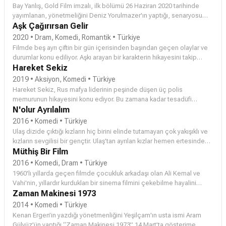
İhtıyacı olan kişiyi ona asistanı tesadüfen bulur. Programda yer alacak
Bay Yanlış, Gold Film imzalı, ilk bölümü 26 Haziran 2020 tarihinde
Peyami'nin Harun'un maddi destek almak amacıyla planladığı bir
yayımlanan, yönetmeliğini Deniz Yorulmazer'ın yaptığı, senaryosu
akşam yemeğine katılması, Harun'un planlarını karıştıracaktır.
Aslı Zengin ve Banu Zengin ikilisi tarafından kaleme alınan,
Aşk Çağırırsan Gelir
başrollerinde Can Yaman ve Özge Gürel ikilisinin olduğu Türk yapımı
2020 • Dram, Komedi, Romantik • Türkiye
romantik komedi dizisi.[1]
Filmde beş ayrı çiftin bir gün içerisinden başından geçen olaylar ve
durumlar konu ediliyor. Aşkı arayan bir karakterin hikayesini takip
ettiğimiz filmde farklı insanların yaşamlarındaki küçük detaylar,
Hareket Sekiz
insanların hayatlarında büyük değişimlere neden oluyor.
2019 • Aksiyon, Komedi • Türkiye
Hareket Sekiz, Rus mafya liderinin peşinde düşen üç polis
memurunun hikayesini konu ediyor. Bu zamana kadar tesadüfi
başarılar elde eden polis memurları Bünyamin, Reşat ve Kazım’ın
N'olur Ayrılalım
zorlu bir görevi vardır. Rus mafya lideri Zolka, büyük bir kaçakçılık
2016 • Komedi • Türkiye
peşindedir. Zolka, bor madenini, özel bir silahta kullanılması için
Ulaş dizide çıktığı kızların hiç birini elinde tutamayan çok yakışıklı ve
Türkiye’den yurt dışına kaçırmayı planlamaktadır. Rus mafyasının alt
kızların sevgilisi bir gençtir. Ulaş’tan ayrılan kızlar hemen ertesinde
etmekle görevlendirilen Bünyamin, Reşat ve Kazım, kendilerini zorlu
hayatlarının aşklarını bulacaklar. Bu kehanete inan kızlar ise Ulaş’la
Müthiş Bir Film
bir maceranın içinde bulurlar. Başlarına geleceklerden habersiz
çıkmaya ve ondan hemen ayrılmaya çalışacak.
2016 • Komedi, Dram • Türkiye
büyük bir kargaşanın içine düşün üç polis, Rus mafyasını alt etmeyi
1960'lı yıllarda geçen filmde çocukluk arkadaşı olan Ali Kemal ve
başarabilecek midir? Yönetmen koltuğunda Ali Yorgancıoğlu'nun
Vahi'nin, yıllardır kurdukları bir sinema filmini çekebilme hayalini
oturduğu, senaryosunu ise Ayberk Çınar'ın kaleme aldığı "Hareket
gerçekleştirebilmek için yaşadıkları birçok macera, komik bir dille
Zaman Makinesi 1973
Sekiz" filminin oyuncu kadrosunda Ali Sunal, Onur Atilla, Devrim
anlatılıyor.
Yakut, Gürgen Öz, Bihter Dinçel, Sarp Bozkurt, Hakan Bilgin, Hande
2014 • Komedi • Türkiye
Katipoğlu, Aykut Taşkın gibi isimler yer alıyor.
Kenan Ergen’in yazdığı yönetmenliğini Yeşilçam'ın usta ismi Aram
Gülyüz'ün yaptığı “Zaman Makinesi 1973” 14 Mart’ta gösterime