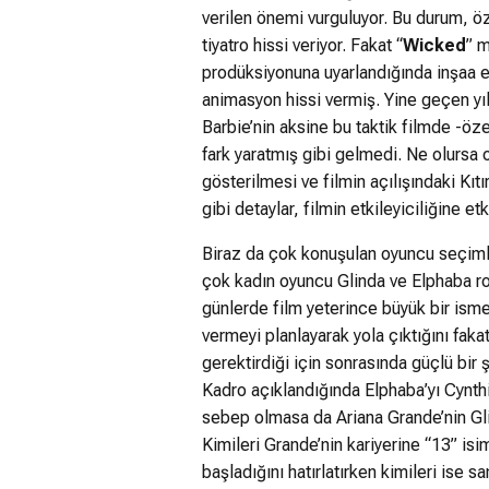
verilen önemi vurguluyor. Bu durum, ö
tiyatro hissi veriyor. Fakat “
Wicked
” m
prodüksiyonuna uyarlandığında inşaa 
animasyon hissi vermiş. Yine geçen yı
Barbie’nin aksine bu taktik filmde -öz
fark yaratmış gibi gelmedi. Ne olursa 
gösterilmesi ve filmin açılışındaki Kıt
gibi detaylar, filmin etkileyiciliğine etk
Biraz da çok konuşulan oyuncu seçiml
çok kadın oyuncu Glinda ve Elphaba ro
günlerde film yeterince büyük bir ism
vermeyi planlayarak yola çıktığını faka
gerektirdiği için sonrasında güçlü bir
Kadro açıklandığında Elphaba’yı Cynth
sebep olmasa da Ariana Grande’nin Gli
Kimileri Grande’nin kariyerine “13” i
başladığını hatırlatırken kimileri ise s