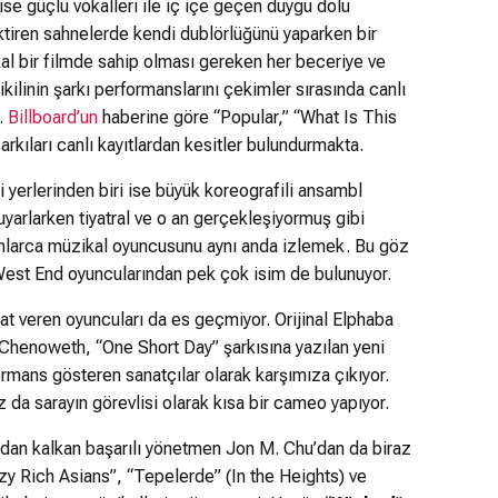
o ise güçlü vokalleri ile iç içe geçen duygu dolu
tiren sahnelerde kendi dublörlüğünü yaparken bir
kal bir filmde sahip olması gereken her beceriye ve
kilinin şarkı performanslarını çekimler sırasında canlı
m.
Billboard’un
haberine göre “Popular,” “What Is This
rkıları canlı kayıtlardan kesitler bulundurmakta.
li yerlerinden biri ise büyük koreografili ansambl
uyarlarken tiyatral ve o an gerçekleşiyormuş gibi
 onlarca müzikal oyuncusunu aynı anda izlemek. Bu göz
West End oyuncularından pek çok isim de bulunuyor.
yat veren oyuncuları da es geçmiyor. Orijinal Elphaba
n Chenoweth, “One Short Day” şarkısına yazılan yeni
mans gösteren sanatçılar olarak karşımıza çıkıyor.
da sarayın görevlisi olarak kısa bir cameo yapıyor.
ndan kalkan başarılı yönetmen Jon M. Chu’dan da biraz
 Rich Asians”, “Tepelerde” (In the Heights) ve