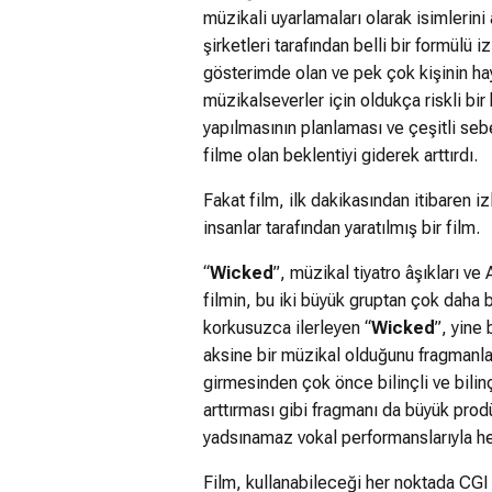
müzikali uyarlamaları olarak isimlerin
şirketleri tarafından belli bir formülü i
gösterimde olan ve pek çok kişinin hay
müzikalseverler için oldukça riskli bir
yapılmasının planlaması ve çeşitli seb
filme olan beklentiyi giderek arttırdı.
Fakat film, ilk dakikasından itibaren i
insanlar tarafından yaratılmış bir film.
“
Wicked
”, müzikal tiyatro âşıkları v
filmin, bu iki büyük gruptan çok daha b
korkusuzca ilerleyen “
Wicked
”, yine
aksine bir müzikal olduğunu fragmanla
girmesinden çok önce bilinçli ve bilin
arttırması gibi fragmanı da büyük prodü
yadsınamaz vokal performanslarıyla her 
Film, kullanabileceği her noktada CGI