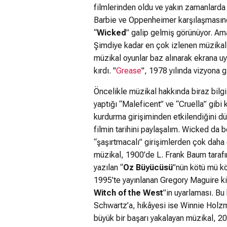
filmlerinden oldu ve yakın zamanlarda 
Barbie ve Oppenheimer karşılaşması
“
Wicked
” galip gelmiş görünüyor. Am
Şimdiye kadar en çok izlenen müzikal
müzikal oyunlar baz alınarak ekrana uya
kırdı. "
Grease
", 1978 yılında vizyona g
Öncelikle müzikal hakkında biraz bilgi
yaptığı “Maleficent” ve “Cruella” gibi 
kurdurma girişiminden etkilendiğini d
filmin tarihini paylaşalım. Wicked da 
“şaşırtmacalı” girişimlerden çok daha
müzikal, 1900’de L. Frank Baum tarafı
yazılan “
Oz Büyücüsü
”nün kötü mü kö
1995’te yayınlanan Gregory Maguire ki
Witch of the West
”in uyarlaması. Bu
Schwartz’a, hikâyesi ise Winnie Holzma
büyük bir başarı yakalayan müzikal, 2