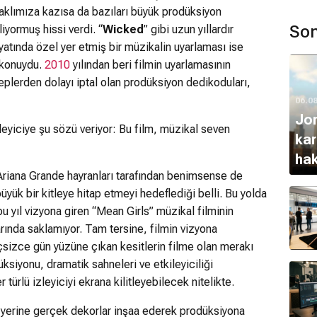
i aklımıza kazısa da bazıları büyük prodüksiyon
Son
zliyormuş hissi verdi. “
Wicked
” gibi uzun yıllardır
atında özel yer etmiş bir müzikalin uyarlaması ise
 konuydu.
2010
yılından beri filmin uyarlamasının
eplerden dolayı iptal olan prodüksiyon dedikoduları,
06.0
Jon
zleyiciye şu sözü veriyor: Bu film, müzikal seven
kar
hak
e Ariana Grande hayranları tarafından benimsense de
açı
üyük bir kitleye hitap etmeyi hedeflediği belli. Bu yolda
 bu yıl vizyona giren “Mean Girls” müzikal filminin
rında saklamıyor. Tam tersine, filmin vizyona
çsizce gün yüzüne çıkan kesitlerin filme olan merakı
ksiyonu, dramatik sahneleri ve etkileyiciliği
türlü izleyiciyi ekrana kilitleyebilecek nitelikte.
 yerine gerçek dekorlar inşaa ederek prodüksiyona