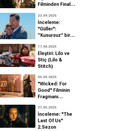
Filminden Final
Fragmanı Geldi!
23.09.2025
İnceleme:
"Güller":
“Kusursuz” bir
çekirdek aileye
17.06.2025
misafir olmaya ne
Eleştiri: Lilo ve
dersiniz?
Stiç (Lilo &
Stitch)
05.06.2025
"Wicked: For
Good" Filminin
Fragmanı
Yayınlandı!
27.05.2025
İnceleme: "The
Last Of Us"
2.Sezon