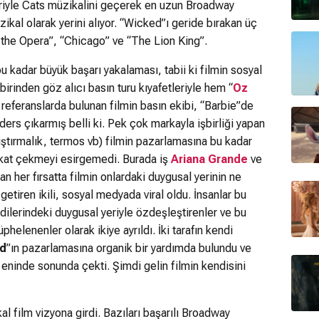
ibariyle Cats müzikalini geçerek en uzun Broadway
kal olarak yerini alıyor. “Wicked”ı geride bırakan üç
 the Opera”, “Chicago” ve “The Lion King”.
 kadar büyük başarı yakalaması, tabii ki filmin sosyal
irinden göz alıcı basın turu kıyafetleriyle hem “
Oz
eferanslarda bulunan filmin basın ekibi, “Barbie”de
ers çıkarmış belli ki. Pek çok markayla işbirliği yapan
ıştırmalık, termos vb) filmin pazarlamasına bu kadar
kkat çekmeyi esirgemedi. Burada iş
Ariana Grande
ve
kan her fırsatta filmin onlardaki duygusal yerinin ne
getiren ikili, sosyal medyada viral oldu. İnsanlar bu
ndilerindeki duygusal yeriyle özdeşleştirenler ve bu
helenenler olarak ikiye ayrıldı. İki tarafın kendi
d
”ın pazarlamasına organik bir yardımda bulundu ve
 eninde sonunda çekti. Şimdi gelin filmin kendisini
l film vizyona girdi. Bazıları başarılı Broadway