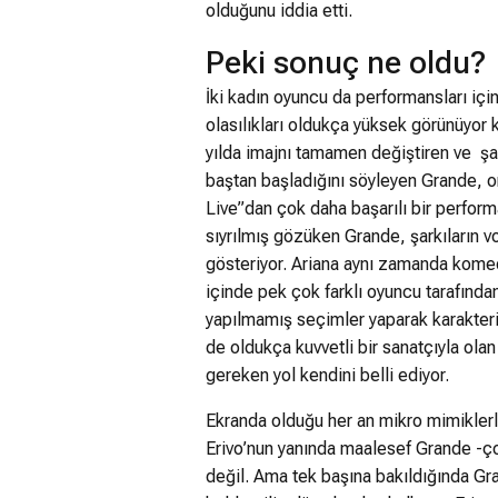
olduğunu iddia etti.
Peki sonuç ne oldu?
İki kadın oyuncu da performansları içi
olasılıkları oldukça yüksek görünüyor 
yılda imajnı tamamen değiştiren ve şa
baştan başladığını söyleyen Grande, on
Live”dan çok daha başarılı bir perform
sıyrılmış gözüken Grande, şarkıların v
gösteriyor. Ariana aynı zamanda komedi
içinde pek çok farklı oyuncu tarafında
yapılmamış seçimler yaparak karakteri 
de oldukça kuvvetli bir sanatçıyla ol
gereken yol kendini belli ediyor.
Ekranda olduğu her an mikro mimiklerl
Erivo’nun yanında maalesef Grande -ç
değil. Ama tek başına bakıldığında Gra