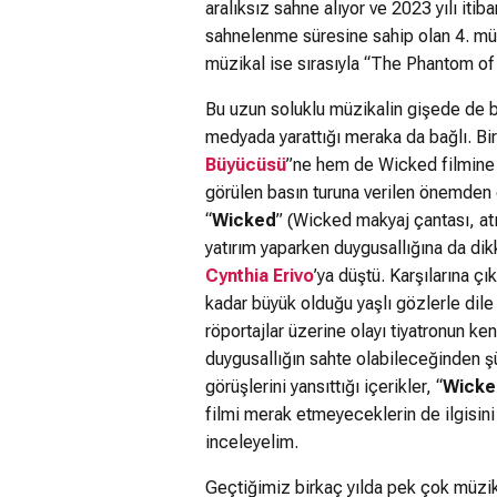
aralıksız sahne alıyor ve 2023 yılı it
sahnelenme süresine sahip olan 4. müzi
müzikal ise sırasıyla “The Phantom of
Bu uzun soluklu müzikalin gişede de bu
medyada yarattığı meraka da bağlı. Birb
Büyücüsü
”ne hem de Wicked filmine r
görülen basın turuna verilen önemden d
“
Wicked
” (Wicked makyaj çantası, at
yatırım yaparken duygusallığına da di
Cynthia Erivo
’ya düştü. Karşılarına çı
kadar büyük olduğu yaşlı gözlerle dile 
röportajlar üzerine olayı tiyatronun ke
duygusallığın sahte olabileceğinden şüp
görüşlerini yansıttığı içerikler, “
Wicke
filmi merak etmeyeceklerin de ilgisini
inceleyelim.
Geçtiğimiz birkaç yılda pek çok müzika