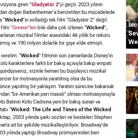
vizyona giren “
Gladyatör 2
”yi geçti. 2023 yılının
ndan doğan Barbenheimer’a benzetilen bu mücadelede
25.0
a “
Wicked
”ın solladığı tek film “Gladyatör 2” değil.
İnc
 film
“Grease”ten
bile daha çok izlenen “
Wicked
”,
Sev
rlanan müzikal filmler arasındaki 46 yıllık bir rekoru
Wes
irmiş ve 190 milyon dolarlık bir gişe elde etmişti.
 verelim. “
Wicked
” filminin son zamanlarda Disney’in
kötü karakterlere farklı bir bakış açısıyla bakıp empati
üşündüyseniz, sizinle hemen bu büyüleyici müzikal
benzer bir motivasyonla yaratılmış olsa da bu
 önce yapılmış bir yaklaşım. Yaratım sürecine bakarsak
ndan “bir Amerikan peri masalı” olması motivasyonuyla
tü Batının Kötü Cadısına yeni bir bakış sunan ve
tabı “
Wicked: The Life and Times of the Wicked
 kitap, 2003 yılında şarkı sözleri ve besteleri Stephen
n’a ait bir şekilde müzikalleştiriliyor. Broadway’de
003 yılında yaptığı Broadway prömiyerinden beri