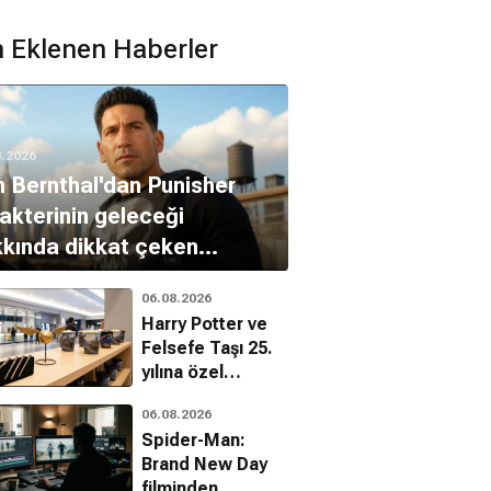
 Eklenen Haberler
8.2026
 Bernthal'dan Punisher
akterinin geleceği
kında dikkat çeken
klamalar
06.08.2026
Harry Potter ve
Felsefe Taşı 25.
yılına özel
koleksiyonla
06.08.2026
sinemalara
Spider-Man:
dönüyor
Brand New Day
filminden