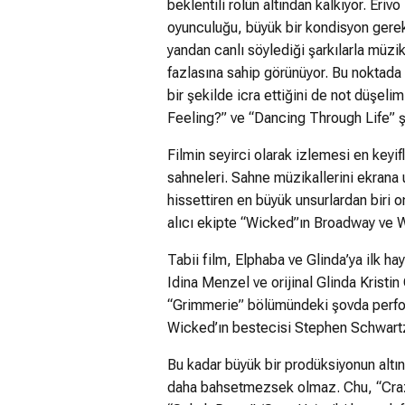
beklentili rolün altından kalkıyor. Eriv
oyunculuğu, büyük bir kondisyon gerek
yandan canlı söylediği şarkılarla müzi
fazlasına sahip görünüyor. Bu noktada i
bir şekilde icra ettiğini de not düşeli
Feeling?” ve “Dancing Through Life” şa
Filmin seyirci olarak izlemesi en keyif
sahneleri. Sahne müzikallerini ekrana 
hissettiren en büyük unsurlardan biri
alıcı ekipte “Wicked”ın Broadway ve 
Tabii film, Elphaba ve Glinda’ya ilk ha
Idina Menzel ve orijinal Glinda Kristi
“Grimmerie” bölümündeki şovda perfor
Wicked’ın bestecisi Stephen Schwartz 
Bu kadar büyük bir prodüksiyonun altı
daha bahsetmezsek olmaz. Chu, “Crazy