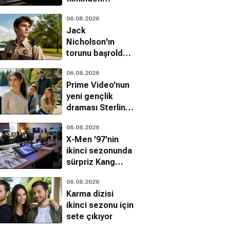
çıkarılan sahneler
06.08.2026
belli oldu
Jack
Nicholson'ın
torunu başrolde:
The Deputy'den
06.08.2026
ilk fragman
Prime Video'nun
yeni gençlik
draması Sterling
Point hakkında
06.08.2026
her şey
X-Men '97'nin
ikinci sezonunda
sürpriz Kang
hamlesi
06.08.2026
Karma dizisi
ikinci sezonu için
sete çıkıyor