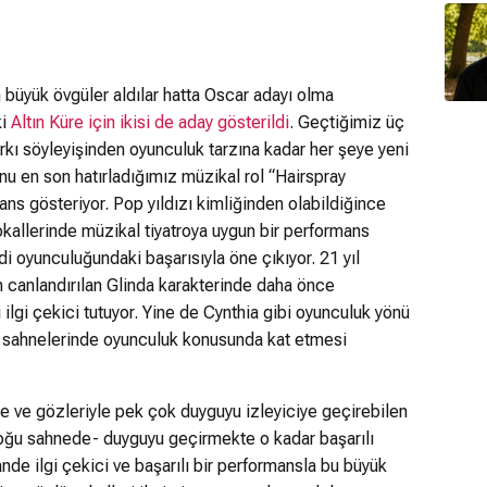
n büyük övgüler aldılar hatta Oscar adayı olma
ki
Altın Küre için ikisi de aday gösterildi
. Geçtiğimiz üç
rkı söyleyişinden oyunculuk tarzına kadar her şeye yeni
u en son hatırladığımız müzikal rol “Hairspray
ans gösteriyor. Pop yıldızı kimliğinden olabildiğince
okallerinde müzikal tiyatroya uygun bir performans
 oyunculuğundaki başarısıyla öne çıkıyor. 21 yıl
n canlandırılan Glinda karakterinde daha önce
ilgi çekici tutuyor. Yine de Cynthia gibi oyunculuk yönü
an sahnelerinde oyunculuk konusunda kat etmesi
e ve gözleriyle pek çok duyguyu izleyiciye geçirebilen
oğu sahnede- duyguyu geçirmekte o kadar başarılı
nde ilgi çekici ve başarılı bir performansla bu büyük