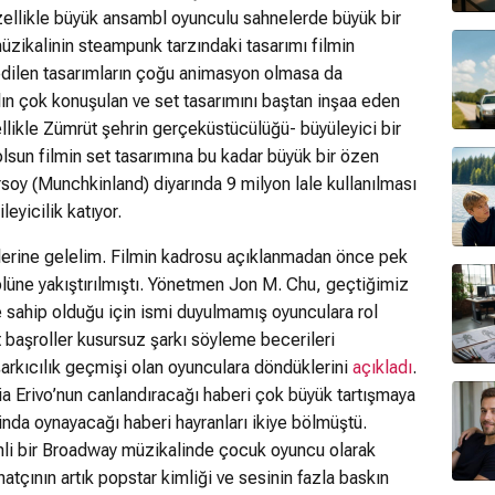
zellikle büyük ansambl oyunculu sahnelerde büyük bir
üzikalinin steampunk tarzındaki tasarımı filmin
edilen tasarımların çoğu animasyon olmasa da
lın çok konuşulan ve set tasarımını baştan inşaa eden
ellikle Zümrüt şehrin gerçeküstücülüğü- büyüleyici bir
olsun filmin set tasarımına bu kadar büyük bir özen
ırsoy (Munchkinland) diyarında 9 milyon lale kullanılması
ileyicilik katıyor.
erine gelelim. Filmin kadrosu açıklanmadan önce pek
lüne yakıştırılmıştı. Yönetmen Jon M. Chu, geçtiğimiz
e sahip olduğu için ismi duyulmamış oyunculara rol
t başroller kusursuz şarkı söyleme becerileri
 şarkıcılık geçmişi olan oyunculara döndüklerini
açıkladı
.
ia Erivo’nun canlandıracağı haberi çok büyük tartışmaya
nda oynayacağı haberi hayranları ikiye bölmüştü.
simli bir Broadway müzikalinde çocuk oyuncu olarak
anatçının artık popstar kimliği ve sesinin fazla baskın