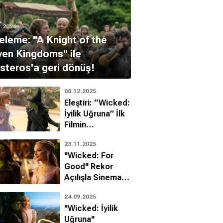
2.2026
eleme: "A Knight of the
en Kingdoms" ile
teros'a geri dönüş!
08.12.2025
Eleştiri: “Wicked:
İyilik Uğruna” İlk
Filmin
Gölgesinde
23.11.2025
Kalıyor.
"Wicked: For
Good" Rekor
Açılışla Sinema
Salonlarına
24.09.2025
Hareket Getirdi!
"Wicked: İyilik
Uğruna"