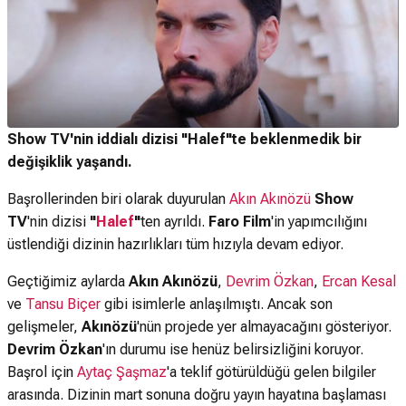
Show TV'nin iddialı dizisi "Halef"te beklenmedik bir
değişiklik yaşandı.
Başrollerinden biri olarak duyurulan
Akın Akınözü
Show
TV
'nin dizisi
"
Halef
"
ten ayrıldı.
Faro Film
'in yapımcılığını
üstlendiği dizinin hazırlıkları tüm hızıyla devam ediyor.
Geçtiğimiz aylarda
Akın Akınözü
,
Devrim Özkan
,
Ercan Kesal
ve
Tansu Biçer
gibi isimlerle anlaşılmıştı. Ancak son
gelişmeler,
Akınözü
'nün projede yer almayacağını gösteriyor.
Devrim Özkan
'ın durumu ise henüz belirsizliğini koruyor.
Başrol için
Aytaç Şaşmaz
'a teklif götürüldüğü gelen bilgiler
arasında. Dizinin mart sonuna doğru yayın hayatına başlaması