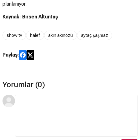
planlanıyor.
Kaynak: Birsen Altuntaş
show tv
halef
akın akınözü
aytaç şaşmaz
Paylaş:
Yorumlar (0)