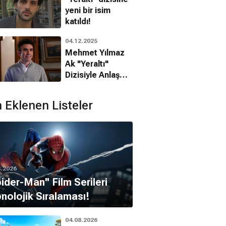
yeni bir isim
katıldı!
04.12.2025
Mehmet Yılmaz
Ak "Yeraltı"
Dizisiyle Anlaşma
Aşamasında!
 Eklenen Listeler
8.2026
pider-Man'' Film Serileri
nolojik Sıralaması!
04.08.2026