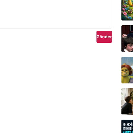
munda yayımlanmaya başlayan
Yeraltı
dizisinde
Halide
Oda
projelerinde yer almaktadır.
Gönder
ve
Gelsin Hayat Bildiği Gibi
dizisindeki performansı
yapımı
Rüya
'dır.
 Gibi
dizisindeki
Songül Acarerk
karakteriyle
arafından sahnelenen
Woyzeck Açısı
adlı oyunda rol