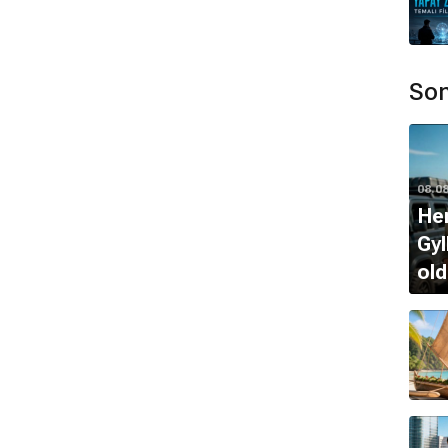
erinde yer aldı?
kım
adlı dizide
Selin
karakterini canlandırmıştır.
Son
ikteliğini
2025
yılında sonlandırmıştır.
i Kadın Oyuncu
kategorisinde aday gösterilmiştir.
08.0
Hen
Gyl
 yerleştiği
İstanbul
'da yaşamaktadır.
old
la sunulur. Doğruluğu ve güncelliği garanti edilmemektedir.
tar