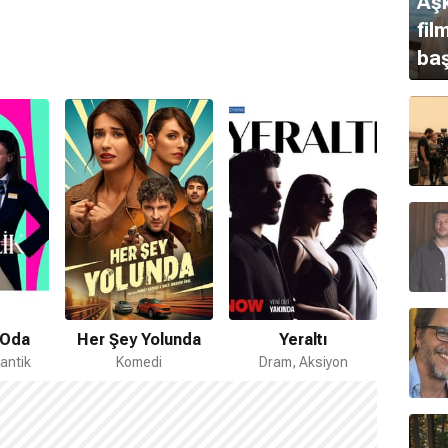
Aşk
fil
baş
ilas-Bodrum
bölgesinde büyümüştür.
 nedir?
adır.
ay
burcudur.
kisi
2025
yılında sona ermiştir ve şu an itibarıyla bilinen
k Oda
Her Şey Yolunda
Yeraltı
antik
Komedi
Dram, Aksiyon