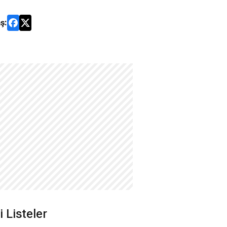
ş:
li Listeler