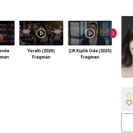
lunda
Yeraltı (2026)
Çift Kişilik Oda (2025)
Mavi M
gman
Fragman
Fragman
F