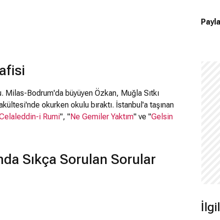
Payla
fisi
. Milas-Bodrum'da büyüyen Özkan, Muğla Sıtkı
ültesi'nde okurken okulu bıraktı. İstanbul'a taşınan
Celaleddin-i Rumi
", "
Ne Gemiler Yaktım
" ve "
Gelsin
da Sıkça Sorulan Sorular
İlgi