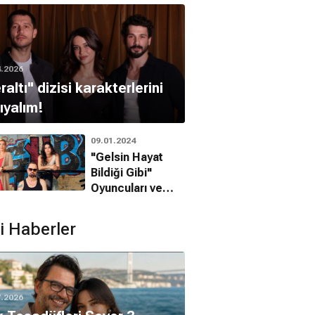
4.2026
raltı" dizisi karakterlerini
ıyalım!
09.01.2024
"Gelsin Hayat
Bildiği Gibi"
Oyuncuları ve
Karakterlerini
Hatırlayalım!
ili Haberler
7.2026