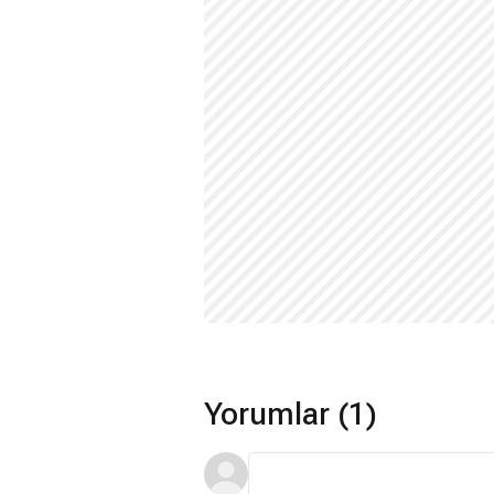
Muğla Sıtkı Koçman Üniversitesi
Gü
sonunda okulu bırakmıştır.
Ne mezunu?
Üniversite eğitimini
yarıda bırakmış
,
Devrim Özkan oyunculuğa nasıl baş
Üniversite birinci sınıftayken
İstanbul
adım atmıştır.
Devrim Özkan hangi dizilerde oyna
Oyuncu
Rüya
,
Vatanım Sensin
,
Vusl
Yaktım
ve
Yeraltı
gibi dizilerde oynam
Hangi filmlerde oynadı?
Oyuncu
Mavi Mağara
isimli filmde rol
Yorumlar (1)
Devrim Özkan son projesi ne?
Oyuncunun yer aldığı son projeler ara