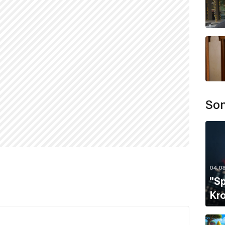
zel Sanatlar Fakültesi'nde eğitim görürken 1. sınıfın
 sahne sanatları ve oyunculuk üzerine eğitim almıştır.
ladı?
'a taşınmış ve
Rüya
dizisiyle profesyonel kariyerine
Son
dı?
at
,
Ramo
,
Gelsin Hayat Bildiği Gibi
,
Ne Gemiler
ıştır.
04.0
 almıştır.
''S
Kro
sında
Çift Kişilik Oda
dizisi yer almaktadır.