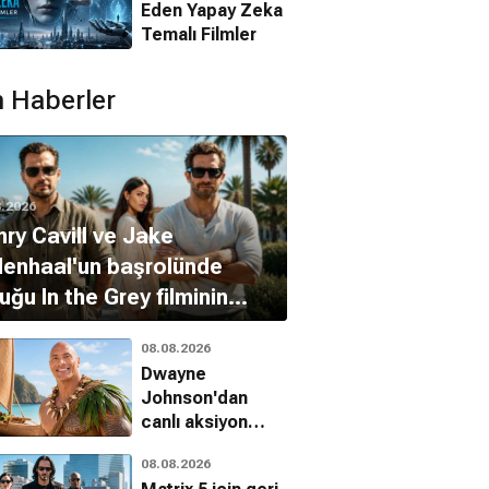
Eden Yapay Zeka
Temalı Filmler
 Haberler
8.2026
ry Cavill ve Jake
lenhaal'un başrolünde
uğu In the Grey filminin
ihi açıklandı
08.08.2026
Dwayne
Johnson'dan
canlı aksiyon
Moana
08.08.2026
eleştirilerine