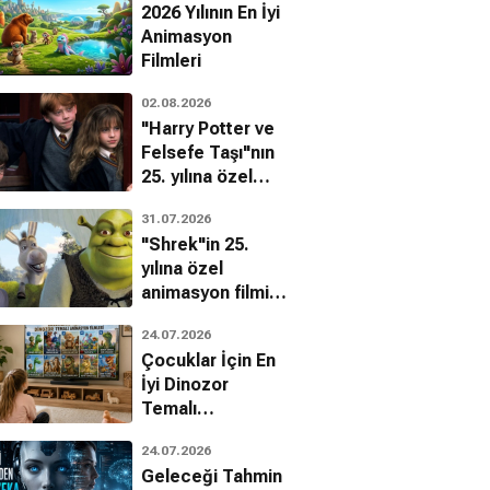
2026 Yılının En İyi
Animasyon
Filmleri
02.08.2026
"Harry Potter ve
Felsefe Taşı"nın
25. yılına özel
filmin
31.07.2026
bilinmeyenleri!
"Shrek"in 25.
yılına özel
animasyon filmin
bilinmeyenleri!
24.07.2026
Çocuklar İçin En
İyi Dinozor
Temalı
Animasyon
24.07.2026
Filmleri
Geleceği Tahmin