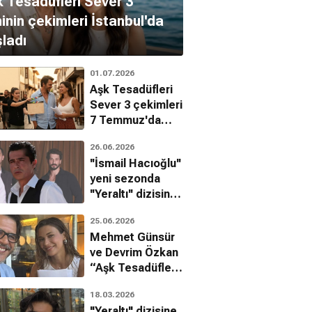
 Tesadüfleri Sever 3
minin çekimleri İstanbul'da
ladı
01.07.2026
Aşk Tesadüfleri
Sever 3 çekimleri
7 Temmuz'da
başlıyor
26.06.2026
''İsmail Hacıoğlu''
yeni sezonda
''Yeraltı'' dizisinin
kadrosuna mı
25.06.2026
katılıyor?
Mehmet Günsür
ve Devrim Özkan
“Aşk Tesadüfleri
Sever 3”
18.03.2026
başrollerinde!
"Yeraltı" dizisine