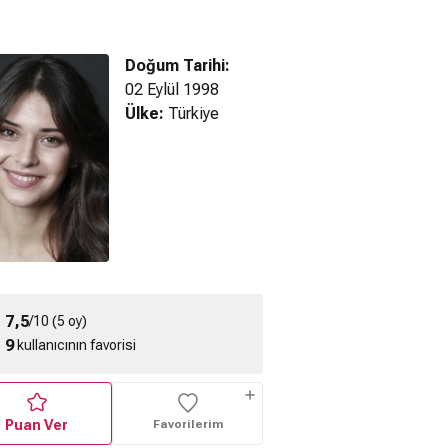
Doğum Tarihi:
02 Eylül 1998
Ülke:
Türkiye
ağara Resmi
Ne Gemiler Yaktım
Mevlânâ Celâleddîn-
ragman
(2023) Fragman
i Rûmî (2023) -
Fragman
7,5
/10 (5 oy)
9
kullanıcının favorisi
Puan Ver
Favorilerim