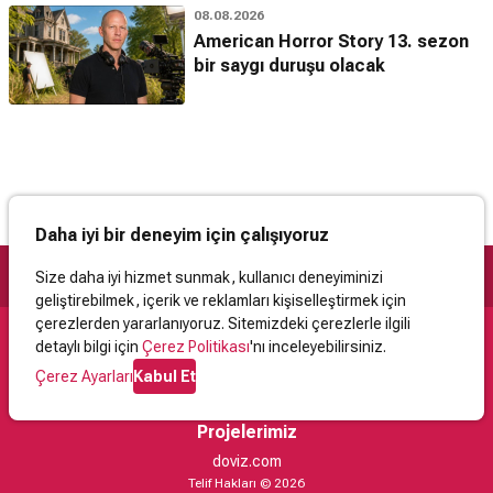
08.08.2026
American Horror Story 13. sezon
bir saygı duruşu olacak
Daha iyi bir deneyim için çalışıyoruz
Size daha iyi hizmet sunmak, kullanıcı deneyiminizi
geliştirebilmek, içerik ve reklamları kişiselleştirmek için
çerezlerden yararlanıyoruz. Sitemizdeki çerezlerle ilgili
detaylı bilgi için
Çerez Politikası
'nı inceleyebilirsiniz.
Destek
Çerez Ayarları
Kabul Et
İletişim
Yardım
Kullanıcı Sözleşmesi
Çerez Politikası
Kişisel Verilerin Korunması
Yasal Uyarı
Projelerimiz
doviz.com
Telif Hakları © 2026