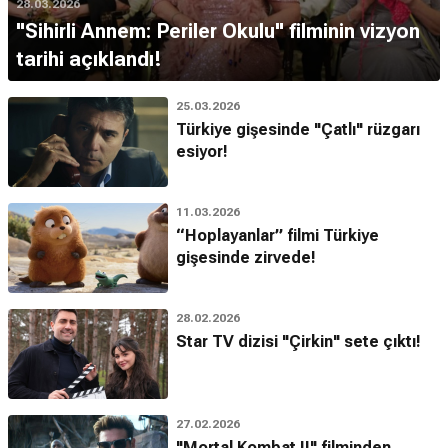
28.03.2026
"Sihirli Annem: Periler Okulu" filminin vizyon
tarihi açıklandı!
25.03.2026
Türkiye gişesinde "Çatlı" rüzgarı
esiyor!
11.03.2026
“Hoplayanlar” filmi Türkiye
gişesinde zirvede!
28.02.2026
Star TV dizisi "Çirkin" sete çıktı!
27.02.2026
"Mortal Kombat II" filminden