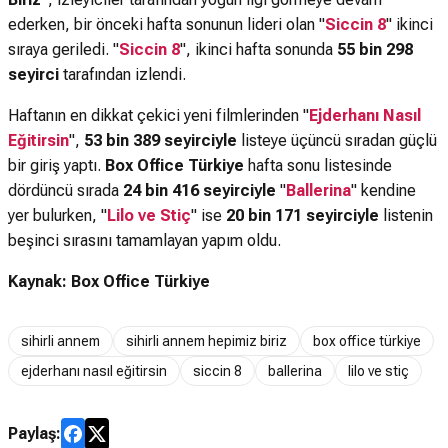
ederken, bir önceki hafta sonunun lideri olan "
Siccin 8
" ikinci
sıraya geriledi. "
Siccin 8
", ikinci hafta sonunda
55 bin 298
seyirci
tarafından izlendi.
Haftanın en dikkat çekici yeni filmlerinden "
Ejderhanı Nasıl
Eğitirsin
",
53 bin 389 seyirciyle
listeye üçüncü sıradan güçlü
bir giriş yaptı.
Box Office Türkiye
hafta sonu listesinde
dördüncü sırada
24 bin 416 seyirciyle
"
Ballerina
" kendine
yer bulurken, "
Lilo ve Stiç
" ise
20 bin 171 seyirciyle
listenin
beşinci sırasını tamamlayan yapım oldu.
Kaynak: Box Office Türkiye
sihirli annem
sihirli annem hepimiz biriz
box office türkiye
ejderhanı nasıl eğitirsin
siccin 8
ballerina
lilo ve stiç
Paylaş: