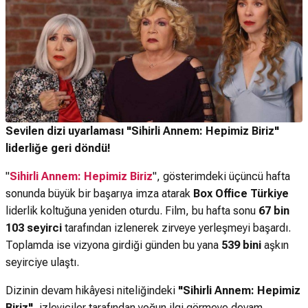
Sevilen dizi uyarlaması "Sihirli Annem: Hepimiz Biriz"
liderliğe geri döndü!
"
Sihirli Annem: Hepimiz Biriz
", gösterimdeki üçüncü hafta
sonunda büyük bir başarıya imza atarak
Box Office Türkiye
liderlik koltuğuna yeniden oturdu. Film, bu hafta sonu
67 bin
103 seyirci
tarafından izlenerek zirveye yerleşmeyi başardı.
Toplamda ise vizyona girdiği günden bu yana
539 bini
aşkın
seyirciye ulaştı.
Dizinin devam hikâyesi niteliğindeki
"Sihirli Annem: Hepimiz
Biriz"
, izleyiciler tarafından yoğun ilgi görmeye devam