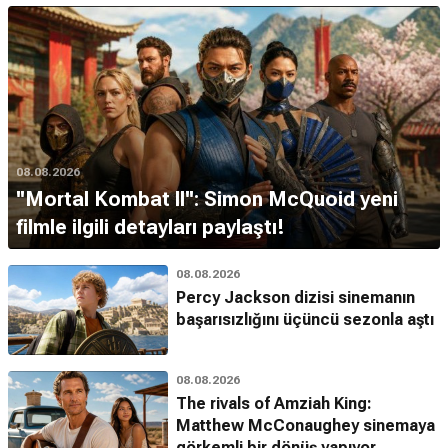
08.08.2026
''Mortal Kombat II'': Simon McQuoid yeni
filmle ilgili detayları paylaştı!
08.08.2026
Percy Jackson dizisi sinemanın
başarısızlığını üçüncü sezonla aştı
08.08.2026
The rivals of Amziah King:
Matthew McConaughey sinemaya
görkemli bir dönüş yapıyor