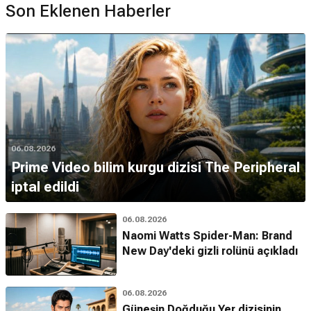
Son Eklenen Haberler
06.08.2026
Prime Video bilim kurgu dizisi The Peripheral
iptal edildi
06.08.2026
Naomi Watts Spider-Man: Brand
New Day'deki gizli rolünü açıkladı
06.08.2026
Güneşin Doğduğu Yer dizisinin