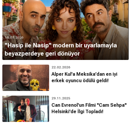
18.07.2026
''Hasip ile Nasip'' modern bir uyarlamayla
beyazperdeye geri dönüyor
22.02.2026
Alper Kul'a Meksika’dan en iyi
erkek oyuncu ödülü geldi!
29.11.2025
Can Evrenol'un Filmi "Cam Sehpa"
Helsinki'de İlgi Topladı!