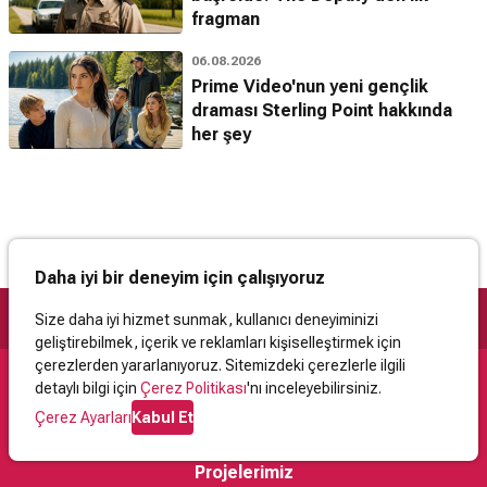
fragman
06.08.2026
Prime Video'nun yeni gençlik
draması Sterling Point hakkında
her şey
Daha iyi bir deneyim için çalışıyoruz
Size daha iyi hizmet sunmak, kullanıcı deneyiminizi
geliştirebilmek, içerik ve reklamları kişiselleştirmek için
çerezlerden yararlanıyoruz. Sitemizdeki çerezlerle ilgili
detaylı bilgi için
Çerez Politikası
'nı inceleyebilirsiniz.
Destek
Çerez Ayarları
Kabul Et
İletişim
Yardım
Kullanıcı Sözleşmesi
Çerez Politikası
Kişisel Verilerin Korunması
Yasal Uyarı
Projelerimiz