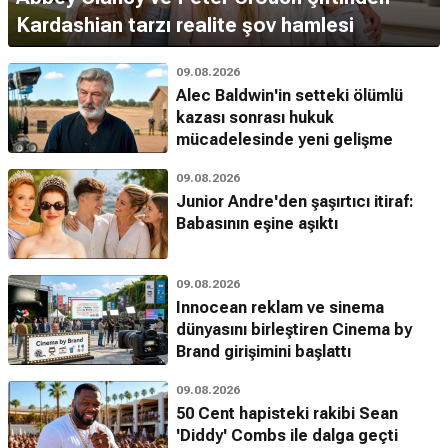
Kardashian tarzı realite şov hamlesi
09.08.2026
Alec Baldwin'in setteki ölümlü
kazası sonrası hukuk
mücadelesinde yeni gelişme
09.08.2026
Junior Andre'den şaşırtıcı itiraf:
Babasının eşine aşıktı
09.08.2026
Innocean reklam ve sinema
dünyasını birleştiren Cinema by
Brand girişimini başlattı
09.08.2026
50 Cent hapisteki rakibi Sean
'Diddy' Combs ile dalga geçti