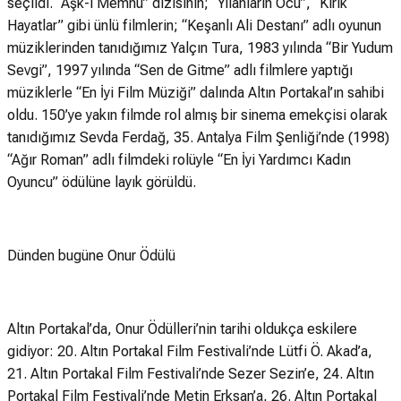
seçildi. “Aşk-ı Memnu” dizisinin; “Yılanların Öcü”, “Kırık
Hayatlar” gibi ünlü filmlerin; “Keşanlı Ali Destanı” adlı oyunun
müziklerinden tanıdığımız Yalçın Tura, 1983 yılında “Bir Yudum
Sevgi”, 1997 yılında “Sen de Gitme” adlı filmlere yaptığı
müziklerle “En İyi Film Müziği” dalında Altın Portakal’ın sahibi
oldu. 150’ye yakın filmde rol almış bir sinema emekçisi olarak
tanıdığımız Sevda Ferdağ, 35. Antalya Film Şenliği’nde (1998)
“Ağır Roman” adlı filmdeki rolüyle “En İyi Yardımcı Kadın
Oyuncu” ödülüne layık görüldü.
Dünden bugüne Onur Ödülü
Altın Portakal’da, Onur Ödülleri’nin tarihi oldukça eskilere
gidiyor: 20. Altın Portakal Film Festivali’nde Lütfi Ö. Akad’a,
21. Altın Portakal Film Festivali’nde Sezer Sezin’e, 24. Altın
Portakal Film Festivali’nde Metin Erksan’a, 26. Altın Portakal