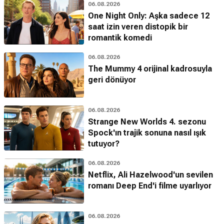
06.08.2026
One Night Only: Aşka sadece 12
saat izin veren distopik bir
romantik komedi
06.08.2026
The Mummy 4 orijinal kadrosuyla
geri dönüyor
06.08.2026
Strange New Worlds 4. sezonu
Spock'ın trajik sonuna nasıl ışık
tutuyor?
06.08.2026
Netflix, Ali Hazelwood'un sevilen
romanı Deep End'i filme uyarlıyor
06.08.2026