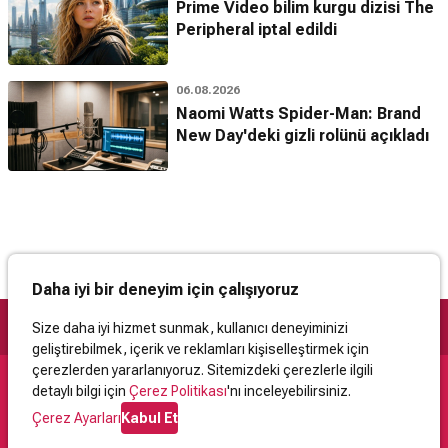
Prime Video bilim kurgu dizisi The
Peripheral iptal edildi
06.08.2026
Naomi Watts Spider-Man: Brand
New Day'deki gizli rolünü açıkladı
Daha iyi bir deneyim için çalışıyoruz
Size daha iyi hizmet sunmak, kullanıcı deneyiminizi
geliştirebilmek, içerik ve reklamları kişiselleştirmek için
çerezlerden yararlanıyoruz. Sitemizdeki çerezlerle ilgili
detaylı bilgi için
Çerez Politikası
'nı inceleyebilirsiniz.
Destek
Çerez Ayarları
Kabul Et
İletişim
Yardım
Kullanıcı Sözleşmesi
Çerez Politikası
Kişisel Verilerin Korunması
Yasal Uyarı