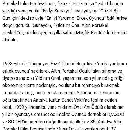
Portakal Film Festivali’nde, “Güzel Bir Gün İçin” adlı film için
yazdığı senaryo ile “En İyi Senaryo”, aynı yıl yine “Güzel Bir
Gün İçin”deki rolüyle “En İyi Yardımcı Erkek Oyuncu” ödüllerine
değer görüldü. Günaydın, “Yıldırım Önal Altın Portakal
Heykeli”ni, ödülün geçen yılki sahibi Müşfik Kenter’den teslim
alacak.
1973 yılında “Dinmeyen Sızı” filmindeki rolüyle ‘en iyi yardımcı
erkek oyuncu’ seçilerek Altın Portakal Ödülü’ alan sinema ve
tiyatro sanatçısı Yıldırım Önal, yaşamının son yıllarında girdiği
ekonomik sıkıntı nedeniyle, ödülünü bir rehinciye bırakmak
zorunda kalmış; onu geri alamamıştı. Yıllar sonra rehincinin
oğlu tarafından Antalya Kültür Sanat Vakfı’na teslim edilen
ödül, 1999 yılından bu yana Yıldırım Önal Anı Ödülü olarak her
yıl bir oyuncuya emanet edilmekte.Oyuncu dernekleri ÇASOD
ve SODER’in önerileri doğrultusunda ilk kez 36. Antalya Altın
Portakal Film Festivali’nde Münir Özkul’a verilen ödül; 37.