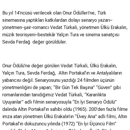
Bu yıl 14’ncüsü verilecek olan Onur Ödülleri’ne, Türk
sinemasına yaptıkları katkılardan dolayı senaryo yazarı–
yönetmen-şair-romancı Vedat Türkali, yönetmen Ülkü Erakalın,
müzik teorisyeni–bestekâr Yalçın Tura ve sinema sanatçısı
Sevda Ferdağ değer görüldüler.
Onur Ödülü’ne değer görülen Vedat Türkali, Ülkü Erakalın,
Yalçın Tura, Sevda Ferdağ, Altın Portakal’ın ve Antalyalıların
yabancısı değil. Senaryosunu yazdığı 24 filmden üçünün
yönetmenliğini de yapan; “Bir Gün Tek Başına” “Güven” gibi
romanlarından tanıdığımız Vedat Türkali, “Karanlıkta
Uyuyanlar” adlı filmin senaryosuyla “En İyi Senaryo Ödülü”
dalında Altın Portakal’ın sahibi oldu (1965). 200’den fazla filme
imza atan yönetmen Ülkü Erakalın’ın “Üvey Ana” adlı filmi, Altın
Portakal’ın dokuzuncu yılında (1972) “En İyi Üçüncü Film”