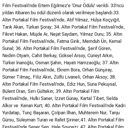
Film Festivali’nde Ertem Eğilmez’e ‘Onur Ödülü’ verildi. 33’ncü
yıldan itibaren bu ödül düzenli olarak verilmeye başlandı.33.
Altın Portakal Film Festivali’nde, Atıf Yılmaz, Hülya Koçyiğit,
Tarık Akan, Türkan Şoray; 34. Altın Portakal Film Festivali’nde,
Fikret Hakan, Müjde Ar, Nejat Saydam, Yılmaz Duru; 35. Altın
Portakal Film Festivali’nde, Fatma Girik, Memduh Ün, Kemal
Sunal; 36. Altın Portakal Film Festivali’nde, Şerif Gören,
Nedim Otyam, Cahit Berkay, Göksel Arsoy, Cüneyt Arkın,
Türker İnanoğlu, Osman Şahin, Hayati Hamzaoğlu; 37. Altın
Portakal Film Festivali’nde, Ekrem Bora, Orhan Günşiray,
Sümer Tilmaç, Filiz Akın, Zülfü Livaneli, Orhan Aksoy; 38.
Altın Portakal Film Festivali’nde, Ediz Hun, Suna Pekuysal,
Bülent Oran, Sırrı Gültekin; 39. Altın Portakal Film
Festivali’nde, Hulki Saner, İzzet Günay, Kartal Tibet, Selda
Alkor ve Kenan Kurt; 40. Altın Portakal Film Festivali’nde Kadri
Yurdatap, Tunç Başaran, Çolpan İlhan, Muhterem Nur, Tanju
Gürsu, Süleyman Turan ve Rafet Şiriner;41. Altın Portakal Film
Festivali’nde Şener Şen, Hale Soygazi; 42. Altın Portakal Film