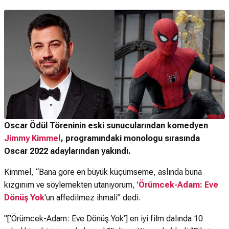
Oscar Ödül Töreninin eski sunucularından komedyen
Jimmy Kimmel
, programındaki monologu sırasında
Oscar 2022 adaylarından yakındı.
Kimmel, “Bana göre en büyük küçümseme, aslında buna
kızgınım ve söylemekten utanıyorum, '
Örümcek-Adam: Eve
Dönüş Yok
'un affedilmez ihmali” dedi.
"['Örümcek-Adam: Eve Dönüş Yok'] en iyi film dalında 10