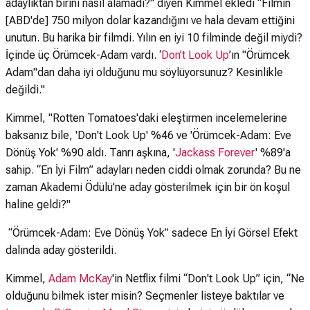
adaylıktan birini nasıl alamadı?" diyen Kimmel ekledi “Filmin
[ABD'de] 750 milyon dolar kazandığını ve hala devam ettiğini
unutun. Bu harika bir filmdi. Yılın en iyi 10 filminde değil miydi?
İçinde üç Örümcek-Adam vardı. ‘
Don’t Look Up
’ın "Örümcek
Adam"dan daha iyi olduğunu mu söylüyorsunuz? Kesinlikle
değildi."
Kimmel, "Rotten Tomatoes'daki eleştirmen incelemelerine
baksanız bile, 'Don't Look Up' %46 ve 'Örümcek-Adam: Eve
Dönüş Yok' %90 aldı. Tanrı aşkına, '
Jackass Forever
' %89'a
sahip. “En İyi Film” adayları neden ciddi olmak zorunda? Bu ne
zaman Akademi Ödülü'ne aday gösterilmek için bir ön koşul
haline geldi?"
“Örümcek-Adam: Eve Dönüş Yok” sadece En İyi Görsel Efekt
dalında aday gösterildi.
Kimmel,
Adam McKay
'in Netflix filmi “Don't Look Up” için, “Ne
olduğunu bilmek ister misin? Seçmenler listeye baktılar ve