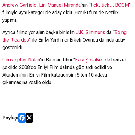
Andrew Garfield
,
Lin-Manuel Miranda
'nın “
tick, tick… BOOM
"
filmiyle aynı kategoride aday oldu. Her iki film de Netflix
yapımı.
Ayrıca filme yer alan başka bir isim
J.K. Simmons
da “
Being
the Ricardos
” ile En İyi Yardımcı Erkek Oyuncu dalında aday
gösterildi.
Christopher Nolan
'ın Batman filmi “
Kara Şövalye
” de benzer
şekilde 2008'de En İyi Film dalında göz ardı edildi ve
Akademi'nin En İyi Film kategorisini 5’ten 10 adaya
çıkarmasına vesile oldu.
Paylaş: