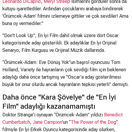
Leonardo DiCaprio
,
Meryl Streep
isimlerini gördüler sonra da
kutuyu işaretlediler. Ardından çocuklarını arabaya bindirerek
'Örümcek-Adam' filmini izlemeye gittiler ve çok sevdiler! Ama
buna oy vermediler."
"Don't Look Up", En İyi Film dahil olmak üzere dört Oscar
kategorisinde aday gösterildi. Ek adaylıklar En İyi Orijinal
Senaryo, Film Kurgusu ve Orijinal Müzik dallarında.
“Örümcek-Adam: Eve Dönüş Yok”un başrol oyuncusu Tom
Holland, Variety ile hayranların çok sevdiği film için beklenen
adaylığı daha önce tartışmış ve "Oscar'a aday gösterilmesi
büyük bir onur olurdu ancak hayranların tepkisi yeterli” demişti.
Daha önce "Kara Şövelye" de "En İyi
Film" adaylığı kazanamamıştı
Doktor Strange'i oynayan “Örümcek-Adam” yıldızı
Benedict
Cumberbatch
,
Jane Campion
'un “
The Power of the Dog
”
filmiyle En İyi Erkek Oyuncu kategorisinde aday olurken,