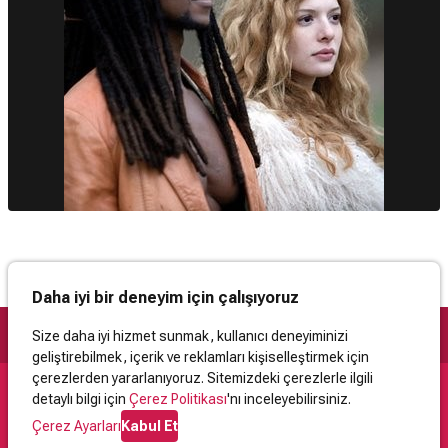
Daha iyi bir deneyim için çalışıyoruz
Size daha iyi hizmet sunmak, kullanıcı deneyiminizi
geliştirebilmek, içerik ve reklamları kişiselleştirmek için
çerezlerden yararlanıyoruz. Sitemizdeki çerezlerle ilgili
detaylı bilgi için
Çerez Politikası
'nı inceleyebilirsiniz.
Destek
Çerez Ayarları
Kabul Et
İletişim
Yardım
Kullanıcı Sözleşmesi
Çerez Politikası